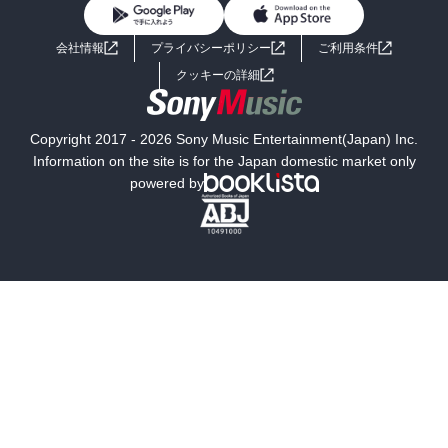
BL・TL
ライトノベル
男子向けラノベ
よくあるご質問
お問い合わせ
会社情報
プライバシーポリシー
ご利用条件
女子向けラノベ
小説
利用規約
クッキーの詳細
国内小説
海外小説
Copyright 2017 - 2026 Sony Music Entertainment(Japan) Inc.
ミステリー
SF
Information on the site is for the Japan domestic market only
powered by
歴史・時代小説
文学
雑誌
グラビア写真集
ボーイズラブ
ティーンズラブ
人文・思想・歴史
社会・政治・法律
ビジネス・経済
サイエンス・テクノロジー
コンピュータ・情報
くらし・家庭