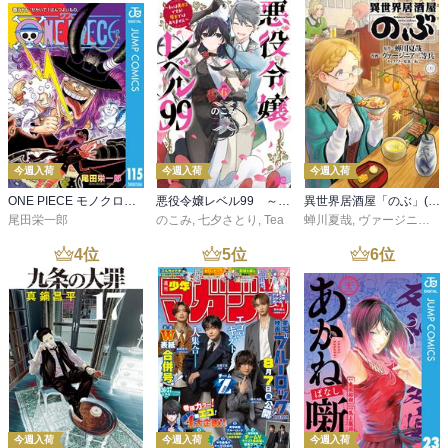
今週入荷
今週入荷
今週入荷
ONE PIECE モノクロ版 115
悪役令嬢レベル99 ～私は裏ボスですが魔王ではありません～ その６
異世界居酒屋「のぶ」(22)
尾田栄一郎
のこみ
,
七夕さとり
,
Tea
蝉川夏哉
,
ヴァージニア二等兵
4
位
5
位
6
位
今週入荷
今週入荷
今週入荷