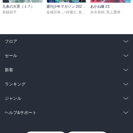
九条の大罪（１７）
週刊少年マガジン 2026年36・37号[2026年8月5日発売]
あかね噺 23
真鍋昌平
金城宗幸
,
ノ村優介
,
真島ヒロ
末永裕樹
,
宮島礼吏
,
馬上鷹将
,
新川直司
,
久
フロア
総合
コミック
セール
ラノベ
小説
総合
コミック
新着
雑誌・グラビア
ビジネス・実用
ラノベ
小説
総合
コミック
ランキング
BL・TL
雑誌・グラビア
ビジネス・実用
ラノベ
小説
総合
コミック
ジャンル
BL・TL
雑誌・グラビア
ビジネス・実用
ラノベ
小説
コミック
男性コミック
ヘルプ&サポート
BL・TL
雑誌・グラビア
ビジネス・実用
女性コミック
コミック誌
初めての方へ
ヘルプ