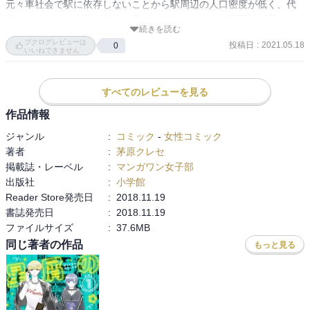
元々車社会で駅に依存しないことから駅周辺の人口密度が低く、代
行やタクシーの金額が都会と変わらないことから飲酒運転が厳しく
続きを読む
なったら必然的に飲みに行くこと自体が少なくなってしまうから
ブクログレビューは
投稿日
:
2021.05.18
0
だ。

いいねできません
逆に日本で一番最後に出来たスタバというのはストーリーがある
し、車で行けるので流行る。

すべてのレビューを見る
お酒も飲まないし。

なのでとても難しいことだとは思いますがここからどのような方法
作品情報
でお店を隆盛させていくのか。

ジャンル
:
コミック
-
女性コミック
2巻以降は大箱のお店に挑むようで気になります。
著者
:
茅原クレセ
掲載誌・レーベル
:
マンガワン女子部
出版社
:
小学館
Reader Store発売日
:
2018.11.19
書誌発売日
:
2018.11.19
ファイルサイズ
:
37.6MB
同じ著者の作品
もっと見る