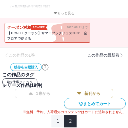
ここは鳥取県米子市朝日町。
都会の喧噪に嫌気がさし、実家でグウタラ生活を送る歌舞伎
もっと見る
町"元"NO.1キャバ嬢・アヤネ。
クーポン対象
10%OFF
2026.08.11まで
母の一喝により、実家の「スナック」をしぶしぶ手伝うことになる
【10%OFFクーポン】サマーブックフェス2026！全
が、流石は元No.1。
フロアで使える
圧倒的な活躍を見せ、店内は飲めや歌えの大騒ぎ。
そんな中、元彼を名乗る同級生ジュンが現れて・・・
この作品の1巻
この作品の最新巻
「夜の街」での二人の出会いは、朝日町を、米子市を、ひいては鳥
続巻を自動購入
取全体を活性化させる事になる。
この作品のタグ
【※この作品は単話配信の「ヒマチの嬢王」1～8話を収録しており
#
お仕事コミック
シリーズ作品(
19
件)
ます。重複購入にご注意ください】
1巻から
新刊から
まとめてカート
※無料、予約、入荷通知のコンテンツはカートに追加されません。
1
2