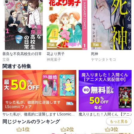
完結
完結
善良な不良高校生の日常
花より男子
死神
立葵
神尾葉子
ヤマシタトモコ
関連する特集
サレた私が、徹底的に逆襲します LScomicフェア
同じジャンルのランキング
もっと見る
1
位
2
位
3
位