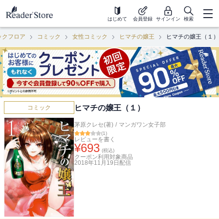
はじめて
会員登録
サインイン
検索
ックフロア
コミック
女性コミック
ヒマチの嬢王
ヒマチの嬢王（１）
ヒマチの嬢王（１）
コミック
茅原クレセ(著)
/
マンガワン女子部
(
1
)
レビューを書く
¥
693
(税込)
クーポン利用対象商品
2018年11月19日
配信