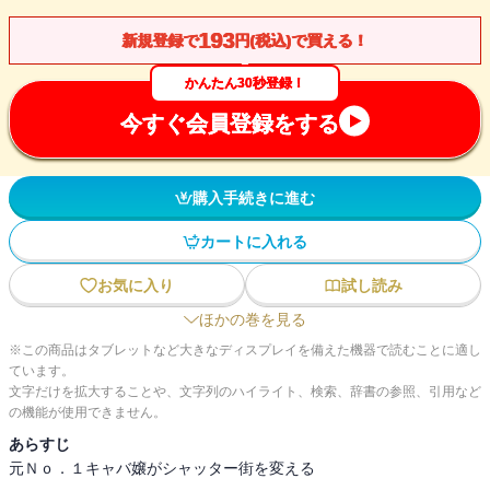
193
新規登録で
円(税込)で買える！
かんたん30秒登録！
今すぐ会員登録をする
購入手続きに進む
カートに入れる
お気に入り
試し読み
ほかの巻を見る
※この商品はタブレットなど大きなディスプレイを備えた機器で読むことに適し
ています。
文字だけを拡大することや、文字列のハイライト、検索、辞書の参照、引用など
の機能が使用できません。
あらすじ
元Ｎｏ．１キャバ嬢がシャッター街を変える