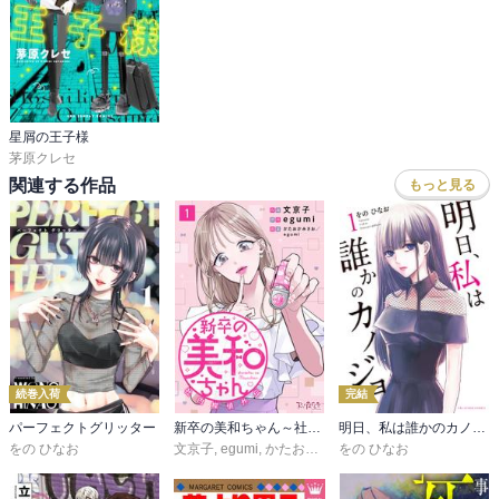
星屑の王子様
茅原クレセ
関連する作品
もっと見る
続巻入荷
完結
パーフェクトグリッター
新卒の美和ちゃん～社内探偵外伝～
明日、私は誰かのカノジョ
をの ひなお
文京子
,
egumi
,
かたおかみさお
をの ひなお