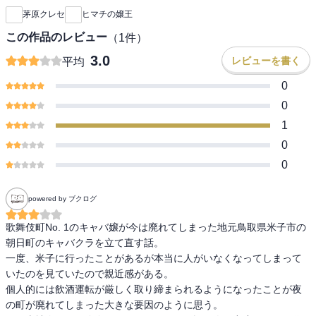
茅原クレセ
ヒマチの嬢王
この作品のレビュー
（
1
件）
3.0
レビューを書く
平均
0
0
1
0
0
powered by ブクログ
歌舞伎町No. 1のキャバ嬢が今は廃れてしまった地元鳥取県米子市の
朝日町のキャバクラを立て直す話。

一度、米子に行ったことがあるが本当に人がいなくなってしまって
いたのを見ていたので親近感がある。

個人的には飲酒運転が厳しく取り締まられるようになったことが夜
の町が廃れてしまった大きな要因のように思う。
