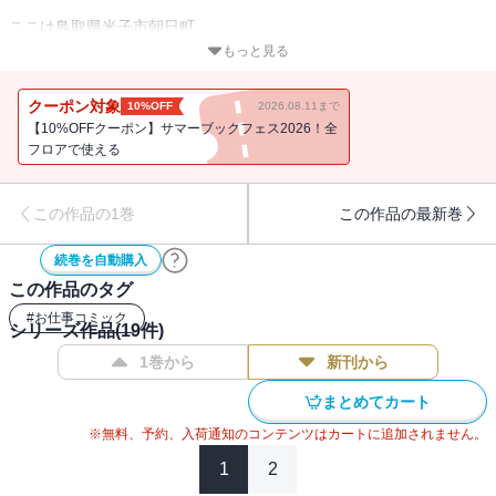
ここは鳥取県米子市朝日町。
都会の喧噪に嫌気がさし、実家でグウタラ生活を送る歌舞伎
もっと見る
町"元"NO.1キャバ嬢・アヤネ。
クーポン対象
10%OFF
2026.08.11まで
母の一喝により、実家の「スナック」をしぶしぶ手伝うことになる
【10%OFFクーポン】サマーブックフェス2026！全
が、流石は元No.1。
フロアで使える
圧倒的な活躍を見せ、店内は飲めや歌えの大騒ぎ。
そんな中、元彼を名乗る同級生ジュンが現れて・・・
この作品の1巻
この作品の最新巻
「夜の街」での二人の出会いは、朝日町を、米子市を、ひいては鳥
続巻を自動購入
取全体を活性化させる事になる。
この作品のタグ
【※この作品は単話配信の「ヒマチの嬢王」1～8話を収録しており
#
お仕事コミック
シリーズ作品(
19
件)
ます。重複購入にご注意ください】
1巻から
新刊から
まとめてカート
※無料、予約、入荷通知のコンテンツはカートに追加されません。
1
2