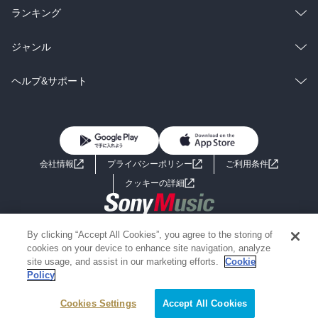
雑誌・グラビア
ビジネス・実用
ラノベ
小説
総合
コミック
ランキング
BL・TL
雑誌・グラビア
ビジネス・実用
ラノベ
小説
総合
コミック
ジャンル
BL・TL
雑誌・グラビア
ビジネス・実用
ラノベ
小説
コミック
男性コミック
ヘルプ&サポート
BL・TL
雑誌・グラビア
ビジネス・実用
女性コミック
コミック誌
初めての方へ
ヘルプ
BL・TL
ライトノベル
男子向けラノベ
よくあるご質問
お問い合わせ
会社情報
プライバシーポリシー
ご利用条件
女子向けラノベ
小説
利用規約
クッキーの詳細
国内小説
海外小説
Copyright 2017 - 2026 Sony Music Entertainment(Japan) Inc.
By clicking “Accept All Cookies”, you agree to the storing of
ミステリー
SF
Information on the site is for the Japan domestic market only
cookies on your device to enhance site navigation, analyze
powered by
site usage, and assist in our marketing efforts.
Cookie
Policy
歴史・時代小説
文学
Cookies Settings
Accept All Cookies
雑誌
グラビア写真集