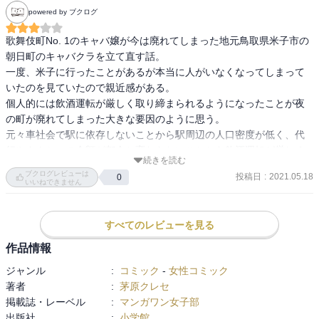
powered by ブクログ
歌舞伎町No. 1のキャバ嬢が今は廃れてしまった地元鳥取県米子市の
朝日町のキャバクラを立て直す話。

一度、米子に行ったことがあるが本当に人がいなくなってしまって
いたのを見ていたので親近感がある。

個人的には飲酒運転が厳しく取り締まられるようになったことが夜
の町が廃れてしまった大きな要因のように思う。

元々車社会で駅に依存しないことから駅周辺の人口密度が低く、代
行やタクシーの金額が都会と変わらないことから飲酒運転が厳しく
続きを読む
なったら必然的に飲みに行くこと自体が少なくなってしまうから
ブクログレビューは
投稿日
:
2021.05.18
0
だ。

いいねできません
逆に日本で一番最後に出来たスタバというのはストーリーがある
し、車で行けるので流行る。

すべてのレビューを見る
お酒も飲まないし。

なのでとても難しいことだとは思いますがここからどのような方法
作品情報
でお店を隆盛させていくのか。

ジャンル
:
コミック
-
女性コミック
2巻以降は大箱のお店に挑むようで気になります。
著者
:
茅原クレセ
掲載誌・レーベル
:
マンガワン女子部
出版社
:
小学館