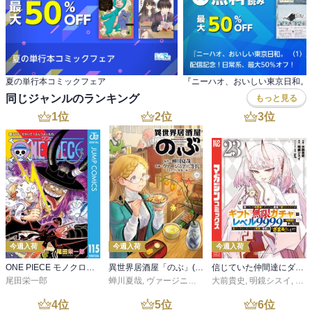
夏の単行本コミックフェア
同じジャンルのランキング
もっと見る
1
位
2
位
3
位
今週入荷
今週入荷
今週入荷
ONE PIECE モノクロ版 115
異世界居酒屋「のぶ」(22)
信じていた仲間達にダンジョン奥地で殺されかけたがギフト『無限ガチャ』でレベル９９９９の仲間達を手に入れて元パーティーメンバーと世界に復讐＆『ざまぁ！』します！（２３）
尾田栄一郎
蝉川夏哉
,
ヴァージニア二等兵
大前貴史
,
転
,
明鏡シスイ
,
ｔｅ
4
位
5
位
6
位