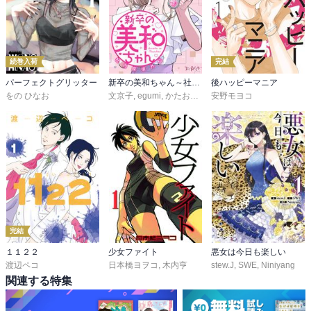
続巻入荷
完結
パーフェクトグリッター
新卒の美和ちゃん～社内探偵外伝～
後ハッピーマニア
をの ひなお
文京子
,
egumi
,
かたおかみさお
安野モヨコ
完結
１１２２
少女ファイト
悪女は今日も楽しい
渡辺ペコ
日本橋ヨヲコ
,
木内亨
stew.J
,
SWE
,
Niniyang
関連する特集