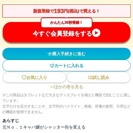
193
新規登録で
円(税込)で買える！
かんたん30秒登録！
今すぐ会員登録をする
購入手続きに進む
カートに入れる
お気に入り
試し読み
ほかの巻を見る
※この商品はタブレットなど大きなディスプレイを備えた機器で読むことに適し
ています。
文字だけを拡大することや、文字列のハイライト、検索、辞書の参照、引用など
の機能が使用できません。
あらすじ
元Ｎｏ．１キャバ嬢がシャッター街を変える