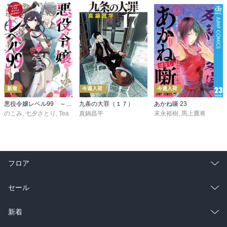
新着
今週入荷
今週入荷
悪役令嬢レベル99 ～私は裏ボスですが魔王ではありません～ その６
九条の大罪（１７）
あかね噺 23
のこみ
,
七夕さとり
,
Tea
真鍋昌平
末永裕樹
,
馬上鷹将
フロア
総合
コミック
セール
ラノベ
小説
総合
コミック
新着