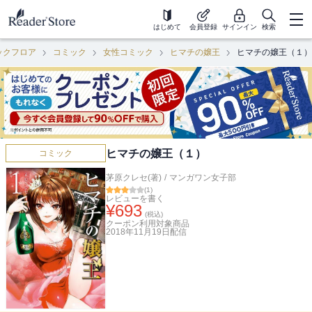
はじめて
会員登録
サインイン
検索
ックフロア
コミック
女性コミック
ヒマチの嬢王
ヒマチの嬢王（１）
ヒマチの嬢王（１）
コミック
茅原クレセ(著)
/
マンガワン女子部
(
1
)
レビューを書く
¥
693
(税込)
クーポン利用対象商品
2018年11月19日
配信