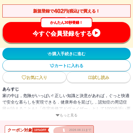
402
新規登録で
円(税込)で買える！
かんたん30秒登録！
今すぐ会員登録をする
購入手続きに進む
カートに入れる
お気に入り
試し読み
あらすじ
家の中は，危険がいっぱい! 正しい知識と決意があれば，ぐっと快適
で安全な暮らしを実現できる．健康寿命を延ばし，認知症の周辺症
状が治まることも! 「住宅改修アドヴァイザー」として1000件近い要
介護者の自宅を訪問し，コンサルティングやケアリフォームを手が
もっと見る
けてきた著者が，老後破産も防ぐ改善ポイントを惜しみなく伝授．
クーポン対象
10%OFF
2026.08.11まで