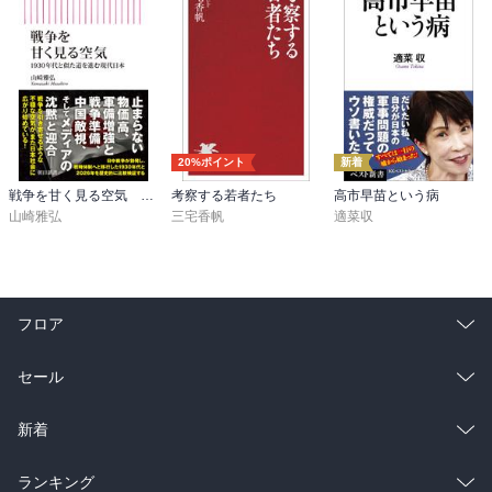
20%ポイント
新着
戦争を甘く見る空気 1930年代と似た道を進む現代日本
考察する若者たち
高市早苗という病
山崎雅弘
三宅香帆
適菜収
フロア
総合
コミック
セール
ラノベ
小説
総合
コミック
新着
雑誌・グラビア
ビジネス・実用
ラノベ
小説
総合
コミック
ランキング