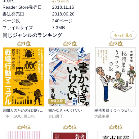
出版社
:
岩波書店
私自身のことになるが、先頃、６５歳になった。

Reader Store発売日
:
2018.11.15
現在は賃貸住宅に居住中だが、今後の住まいを検討中。

書誌発売日
:
2018.06.20
理想としては、土地を購入し、バリアフリー住宅を建てることを考
ページ数
:
240ページ
えている。

ファイルサイズ
:
7.3MB
その一環として、本書を手にとった。
同じジャンルのランキング
もっと見る
1
位
2
位
3
位
今週入荷
民間人のための戦場行動マニュアル
書かなきゃいけない
税務署員うつうつ日記
（有）SOU
,
川口拓
青山透子
大蔵主税
4
位
5
位
6
位