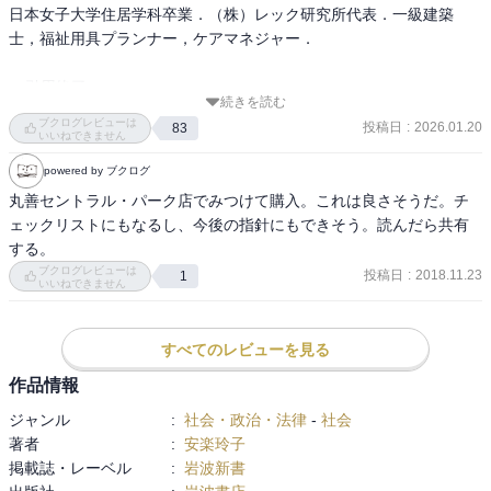
日本女子大学住居学科卒業．（株）レック研究所代表．一級建築
士，福祉用具プランナー，ケアマネジャー．

---引用終了

続きを読む
ブクログレビューは
投稿日
:
2026.01.20
83
いいねできません
で、本書の内容は、出版社によると、次のとおり。

powered by ブクログ
丸善セントラル・パーク店でみつけて購入。これは良さそうだ。チ
---引用開始

ェックリストにもなるし、今後の指針にもできそう。読んだら共有
する。
家の中は，危険がいっぱい！　正しい知識と決意があれば，ぐっと
ブクログレビューは
投稿日
:
2018.11.23
1
快適で安全な暮らしを実現できる．健康寿命を延ばし，認知症の周
いいねできません
辺症状が治まることも！　「住宅改修アドヴァイザー」として1000
件近い要介護者の自宅を訪問し，コンサルティングやケアリフォー
すべてのレビューを見る
ムを手がけてきた著者が，老後破産も防ぐ改善ポイントを惜しみな
く伝授．

作品情報
ジャンル
:
社会・政治・法律
-
社会
---引用終了

著者
:
安楽玲子
掲載誌・レーベル
:
岩波新書