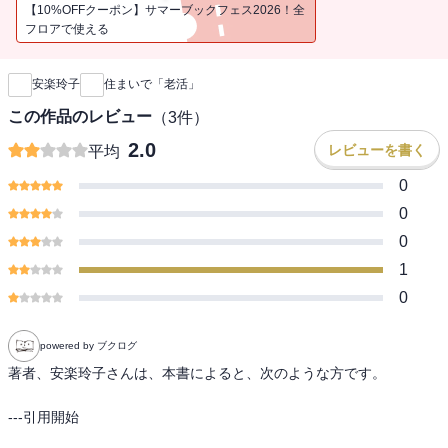
【10%OFFクーポン】サマーブックフェス2026！全
フロアで使える
新刊通知
安楽玲子
住まいで「老活」
この作品のレビュー
（
3
件）
2.0
レビューを書く
平均
0
0
0
1
0
powered by ブクログ
著者、安楽玲子さんは、本書によると、次のような方です。

---引用開始
