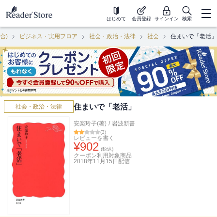
はじめて
会員登録
サインイン
検索
合)
ビジネス・実用フロア
社会・政治・法律
社会
住まいで「老活」
住まいで「老活」
社会・政治・法律
安楽玲子(著)
/
岩波新書
(
3
)
レビューを書く
¥
902
(税込)
クーポン利用対象商品
2018年11月15日
配信