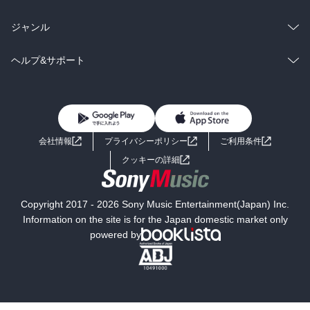
BL・TL
雑誌・グラビア
ビジネス・実用
ラノベ
小説
総合
コミック
ジャンル
BL・TL
雑誌・グラビア
ビジネス・実用
ラノベ
小説
コミック
男性コミック
ヘルプ&サポート
BL・TL
雑誌・グラビア
ビジネス・実用
女性コミック
コミック誌
初めての方へ
ヘルプ
BL・TL
ライトノベル
男子向けラノベ
よくあるご質問
お問い合わせ
会社情報
プライバシーポリシー
ご利用条件
女子向けラノベ
小説
利用規約
クッキーの詳細
国内小説
海外小説
Copyright 2017 - 2026 Sony Music Entertainment(Japan) Inc.
ミステリー
SF
Information on the site is for the Japan domestic market only
powered by
歴史・時代小説
文学
雑誌
グラビア写真集