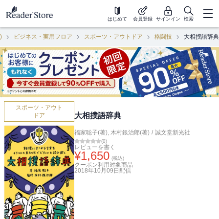
はじめて
会員登録
サインイン
検索
)
ビジネス・実用フロア
スポーツ・アウトドア
格闘技
大相撲語辞典
スポーツ・アウト
大相撲語辞典
ドア
福家聡子(著)
,
木村銀治郎(著)
/
誠文堂新光社
(
0
)
レビューを書く
¥
1,650
(税込)
クーポン利用対象商品
2018年10月09日
配信