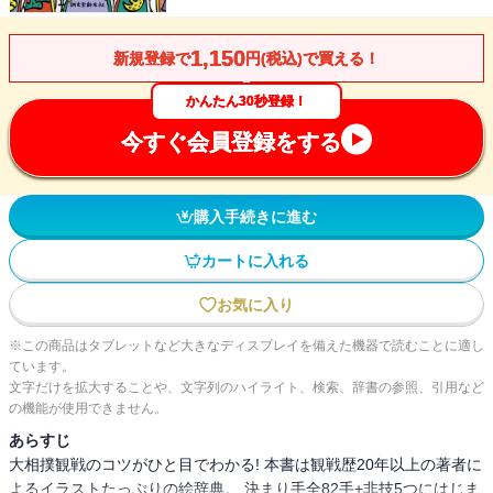
1,150
新規登録で
円(税込)で買える！
かんたん30秒登録！
今すぐ会員登録をする
購入手続きに進む
カートに入れる
お気に入り
※この商品はタブレットなど大きなディスプレイを備えた機器で読むことに適し
ています。
文字だけを拡大することや、文字列のハイライト、検索、辞書の参照、引用など
の機能が使用できません。
あらすじ
大相撲観戦のコツがひと目でわかる! 本書は観戦歴20年以上の著者に
よるイラストたっぷりの絵辞典。 決まり手全82手+非技5つにはじま