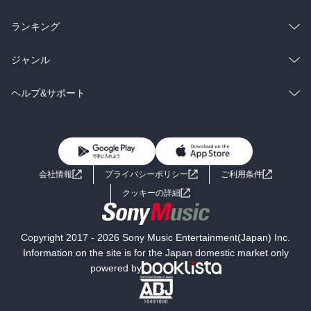
雑誌・グラビア
ビジネス・実用
ラノベ
小説
総合
コミック
ランキング
BL・TL
雑誌・グラビア
ビジネス・実用
ラノベ
小説
総合
コミック
ジャンル
BL・TL
雑誌・グラビア
ビジネス・実用
ラノベ
小説
コミック
男性コミック
ヘルプ&サポート
BL・TL
雑誌・グラビア
ビジネス・実用
女性コミック
コミック誌
初めての方へ
ヘルプ
BL・TL
ライトノベル
男子向けラノベ
よくあるご質問
お問い合わせ
会社情報
プライバシーポリシー
ご利用条件
女子向けラノベ
小説
利用規約
クッキーの詳細
国内小説
海外小説
Copyright 2017 - 2026 Sony Music Entertainment(Japan) Inc.
ミステリー
SF
Information on the site is for the Japan domestic market only
powered by
歴史・時代小説
文学