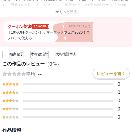
り、歴史や道具、人、しきたり、所作など、相撲を観戦する上で知
っておきたい事柄をかわいいイラストとともにわかりやすく知るこ
もっと見る
とができます。 「あごをかます」や「イカを決める」、「タニマ
チ」など、歴史ある相撲の世界では独特の用語も多く使われていま
クーポン対象
10%OFF
2026.08.11まで
すが、本書では用例とともに解説。 より深く相撲の世界に入ってい
【10%OFFクーポン】サマーブックフェス2026！全
けるでしょう。 本場所、地方場所を観戦する人はもちろん、テレビ
フロアで使える
新刊通知
観戦だけの人も楽しめること間違いなし! 横綱白鵬関も認める“相撲
芸人”、キンボシの西田淳裕さんをはじめ、魅力的な執筆陣によるコ
福家聡子
木村銀治郎
大相撲語辞典
ラムも多数収録しています。
この作品のレビュー
（
0
件）
--
レビューを書く
平均
0
0
0
0
0
作品情報