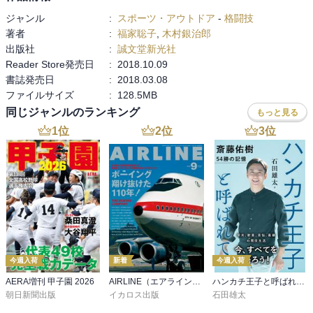
ジャンル
:
スポーツ・アウトドア
-
格闘技
著者
:
福家聡子
,
木村銀治郎
出版社
:
誠文堂新光社
Reader Store発売日
:
2018.10.09
書誌発売日
:
2018.03.08
ファイルサイズ
:
128.5MB
同じジャンルのランキング
もっと見る
1
位
2
位
3
位
今週入荷
新着
今週入荷
AERA増刊 甲子園 2026
AIRLINE（エアライン）2026年9月号
ハンカチ王子と呼ばれて 斎藤佑樹 54勝の記憶
朝日新聞出版
イカロス出版
石田雄太