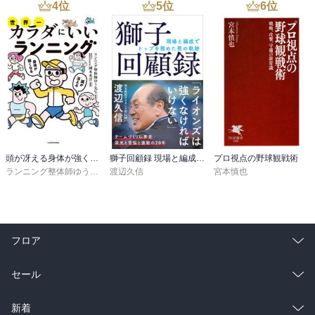
4
位
5
位
6
位
頭が冴える身体が強くなる 世界一カラダにいいランニング
獅子回顧録 現場と編成でトップを務めた男の軌跡
プロ視点の野球観戦術
ランニング整体師ゆう先生
,
渡辺久信
國本充洋
宮本慎也
フロア
総合
コミック
セール
ラノベ
小説
総合
コミック
新着