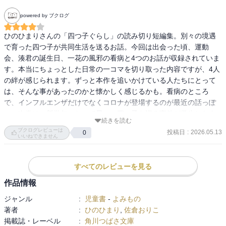
powered by ブクログ
ひのひまりさんの「四つ子ぐらし」の読み切り短編集。別々の境遇
で育った四つ子が共同生活を送るお話。今回は出会った頃、運動
会、湊君の誕生日、一花の風邪の看病と4つのお話が収録されていま
す。本当にちょっとした日常の一コマを切り取った内容ですが、4人
の絆が感じられます。ずっと本作を追いかけている人たちにとって
は、そんな事があったのかと懐かしく感じるかも。看病のところ
で、インフルエンザだけでなくコロナが登場するのが最近の話っぽ
い。次巻は、新学年になって早々、四つ子を巡る事件が発生したよ
続きを読む
うで、どんな話になるか楽しみ。
ブクログレビューは
投稿日
:
2026.05.13
0
いいねできません
すべてのレビューを見る
作品情報
ジャンル
:
児童書
-
よみもの
著者
:
ひのひまり
,
佐倉おりこ
掲載誌・レーベル
:
角川つばさ文庫