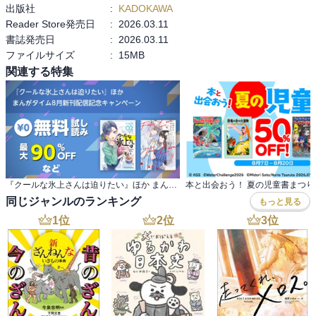
出版社
:
KADOKAWA
Reader Store発売日
:
2026.03.11
書誌発売日
:
2026.03.11
ファイルサイズ
:
15MB
関連する特集
『クールな氷上さんは迫りたい』ほか まんがタイム8月新刊配信記念キャンペーン
本と出会おう！ 夏の児童書まつり
同じジャンルのランキング
もっと見る
1
位
2
位
3
位