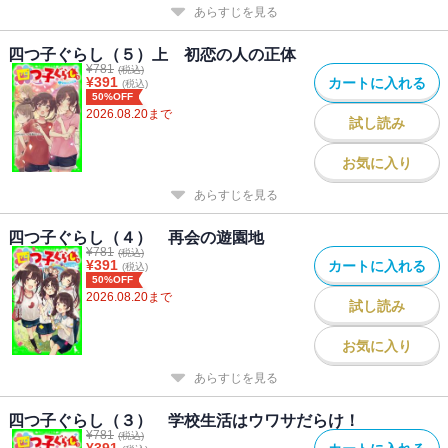
あらすじを見る
四つ子ぐらし（５）上 初恋の人の正体
¥
781
(税込)
¥
391
カートに入れる
(税込)
50%OFF
2026.08.20
まで
試し読み
お気に入り
あらすじを見る
四つ子ぐらし（４） 再会の遊園地
¥
781
(税込)
¥
391
カートに入れる
(税込)
50%OFF
2026.08.20
まで
試し読み
お気に入り
あらすじを見る
四つ子ぐらし（３） 学校生活はウワサだらけ！
¥
781
(税込)
¥
391