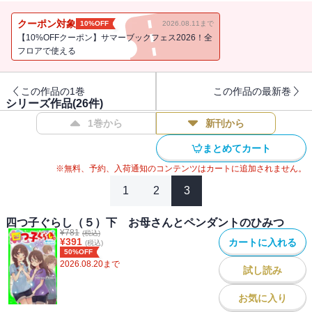
ゼント》や、四人で力を合わせた体育祭のお話《走れ！ お楽しみリ
レー》、カゼをひいた一花ちゃんを、妹三人でがんばってお世話し
クーポン対象
10%OFF
2026.08.11まで
て看病するお話《もし、カゼを引いたら？》が読めるよ！最新刊ま
【10%OFFクーポン】サマーブックフェス2026！全
で読んでいなくても、『四つ子ぐらし（1）』を読んだ後にすぐ読め
フロアで使える
る、スペシャルなお話いっぱいの短編集！【小学中級から ★★】
この作品の1巻
この作品の最新巻
シリーズ作品(
26
件)
1巻から
新刊から
まとめてカート
※無料、予約、入荷通知のコンテンツはカートに追加されません。
1
2
3
四つ子ぐらし（５）下 お母さんとペンダントのひみつ
¥
781
(税込)
¥
391
カートに入れる
(税込)
50%OFF
2026.08.20
まで
試し読み
お気に入り