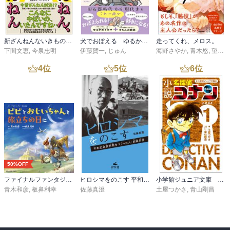
新ざんねんないきもの事典 昔のざんねん、今のざんねん
犬でおぼえる ゆるかわ日本史
走ってくれ、メロス。
下間文恵
,
今泉忠明
伊藤賀一
,
じゅん
海野さやか
,
青木悠
,
望月滋斗
4
位
5
位
6
位
50%OFF
ファイナルファンタジーIXえほん ビビとおじいちゃんと旅立ちの日に
ヒロシマをのこす 平和記念資料館をつくった人・長岡省吾
小学館ジュニア文庫 小説 名探偵コナン ＣＡＳＥ１
青木和彦
,
板鼻利幸
佐藤真澄
土屋つかさ
,
青山剛昌