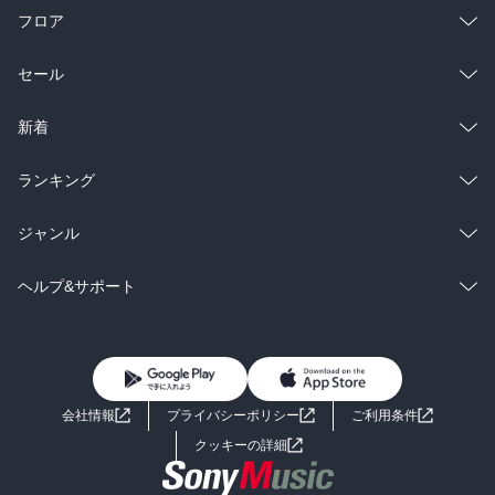
フロア
総合
コミック
セール
ラノベ
小説
総合
コミック
新着
雑誌・グラビア
ビジネス・実用
ラノベ
小説
総合
コミック
ランキング
BL・TL
雑誌・グラビア
ビジネス・実用
ラノベ
小説
総合
コミック
ジャンル
BL・TL
雑誌・グラビア
ビジネス・実用
ラノベ
小説
コミック
男性コミック
ヘルプ&サポート
BL・TL
雑誌・グラビア
ビジネス・実用
女性コミック
コミック誌
初めての方へ
ヘルプ
BL・TL
ライトノベル
男子向けラノベ
よくあるご質問
お問い合わせ
会社情報
プライバシーポリシー
ご利用条件
女子向けラノベ
小説
利用規約
クッキーの詳細
国内小説
海外小説