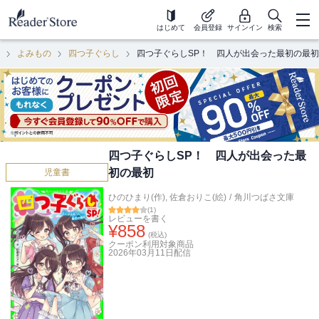
はじめて
会員登録
サインイン
検索
よみもの
四つ子ぐらし
四つ子ぐらしSP！ 四人が出会った最初の最初
四つ子ぐらしSP！ 四人が出会った最
初の最初
児童書
ひのひまり(作)
,
佐倉おりこ(絵)
/
角川つばさ文庫
(
1
)
レビューを書く
¥
858
(税込)
クーポン利用対象商品
2026年03月11日
配信