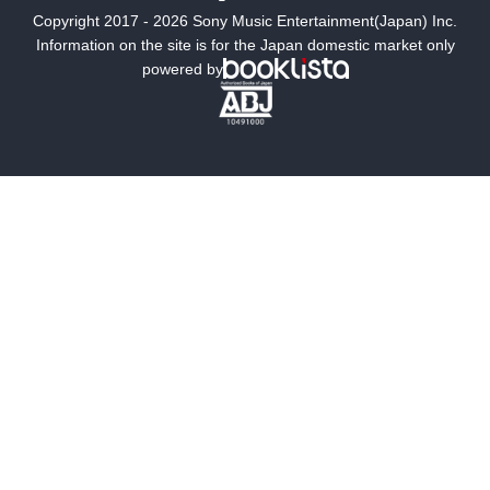
Copyright 2017 - 2026 Sony Music Entertainment(Japan) Inc.
ミステリー
SF
Information on the site is for the Japan domestic market only
powered by
歴史・時代小説
文学
雑誌
グラビア写真集
ボーイズラブ
ティーンズラブ
人文・思想・歴史
社会・政治・法律
ビジネス・経済
サイエンス・テクノロジー
コンピュータ・情報
くらし・家庭
料理・酒
ファッション・美容・ダイエット
ホビー&カルチャー
スポーツ・アウトドア