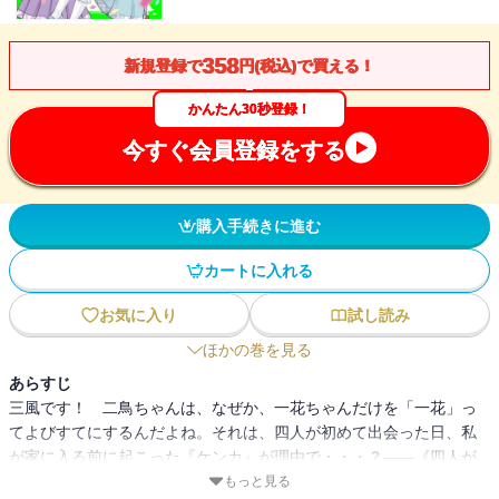
358
新規登録で
円(税込)で買える！
かんたん30秒登録！
今すぐ会員登録をする
購入手続きに進む
カートに入れる
お気に入り
試し読み
ほかの巻を見る
あらすじ
三風です！ 二鳥ちゃんは、なぜか、一花ちゃんだけを「一花」っ
てよびすてにするんだよね。それは、四人が初めて出会った日、私
が家に入る前に起こった『ケンカ』が理由で・・・？――《四人が
出会った最初の最初》湊くんのお誕生日のお話《二人をつなぐプレ
もっと見る