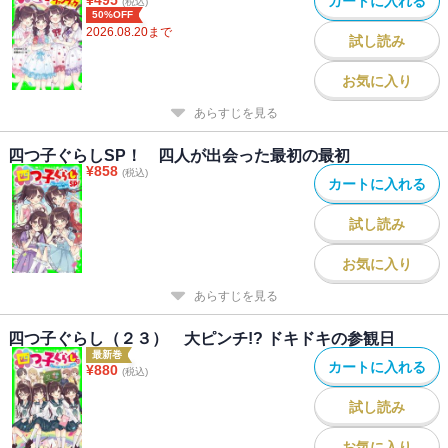
カートに入れる
(税込)
50%OFF
2026.08.20
まで
試し読み
お気に入り
あらすじを見る
四つ子ぐらしSP！ 四人が出会った最初の最初
¥
858
(税込)
カートに入れる
試し読み
お気に入り
あらすじを見る
四つ子ぐらし（２３） 大ピンチ!? ドキドキの参観日
最新巻
カートに入れる
¥
880
(税込)
試し読み
お気に入り