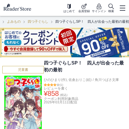
はじめて
会員登録
サインイン
検索
よみもの
四つ子ぐらし
四つ子ぐらしSP！ 四人が出会った最初の最初
四つ子ぐらしSP！ 四人が出会った最
初の最初
児童書
ひのひまり(作)
,
佐倉おりこ(絵)
/
角川つばさ文庫
(
1
)
レビューを書く
¥
858
(税込)
クーポン利用対象商品
2026年03月11日
配信