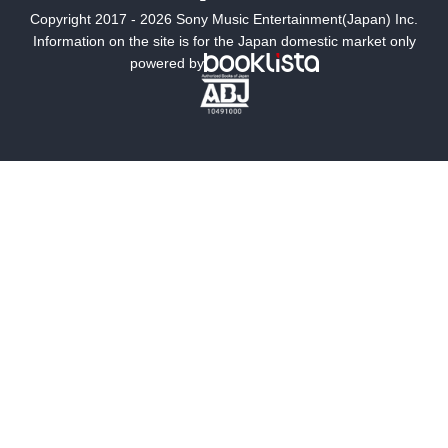
Copyright 2017 - 2026 Sony Music Entertainment(Japan) Inc.
ミステリー
SF
Information on the site is for the Japan domestic market only
powered by
歴史・時代小説
文学
雑誌
グラビア写真集
ボーイズラブ
ティーンズラブ
人文・思想・歴史
社会・政治・法律
ビジネス・経済
サイエンス・テクノロジー
コンピュータ・情報
くらし・家庭
料理・酒
ファッション・美容・ダイエット
ホビー&カルチャー
スポーツ・アウトドア