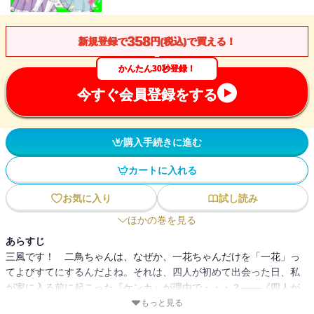
358
新規登録で
円(税込)で買える！
かんたん30秒登録！
今すぐ会員登録をする
購入手続きに進む
カートに入れる
お気に入り
試し読み
ほかの巻を見る
あらすじ
三風です！ 二鳥ちゃんは、なぜか、一花ちゃんだけを「一花」っ
てよびすてにするんだよね。それは、四人が初めて出会った日、私
が家に入る前に起こった『ケンカ』が理由で・・・？――《四人が
出会った最初の最初》湊くんのお誕生日のお話《二人をつなぐプレ
もっと見る