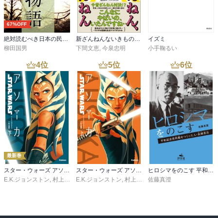
67%OFF
絶対読むべき日本の民話 遠野物語
新ざんねんないきもの事典 昔のざんねん、今のざんねん
イズミ
柳田国男
下間文恵
,
今泉忠明
小手鞠るい
4
位
5
位
6
位
最新巻
スター・ウォーズ アソーカ 下
スター・ウォーズ アソーカ 上
ヒロシマをのこす 平和記念資料館をつくった人・長岡省吾
E.K.ジョンストン
,
村上清幸
E.K.ジョンストン
,
村上清幸
佐藤真澄