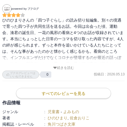
powered by ブクログ
ひのひまりさんの「四つ子ぐらし」の読み切り短編集。別々の境遇
で育った四つ子が共同生活を送るお話。今回は出会った頃、運動
会、湊君の誕生日、一花の風邪の看病と4つのお話が収録されていま
す。本当にちょっとした日常の一コマを切り取った内容ですが、4人
の絆が感じられます。ずっと本作を追いかけている人たちにとって
は、そんな事があったのかと懐かしく感じるかも。看病のところ
で、インフルエンザだけでなくコロナが登場するのが最近の話っぽ
い。次巻は、新学年になって早々、四つ子を巡る事件が発生したよ
続きを読む
うで、どんな話になるか楽しみ。
ブクログレビューは
投稿日
:
2026.05.13
0
いいねできません
すべてのレビューを見る
作品情報
ジャンル
:
児童書
-
よみもの
著者
:
ひのひまり
,
佐倉おりこ
掲載誌・レーベル
:
角川つばさ文庫