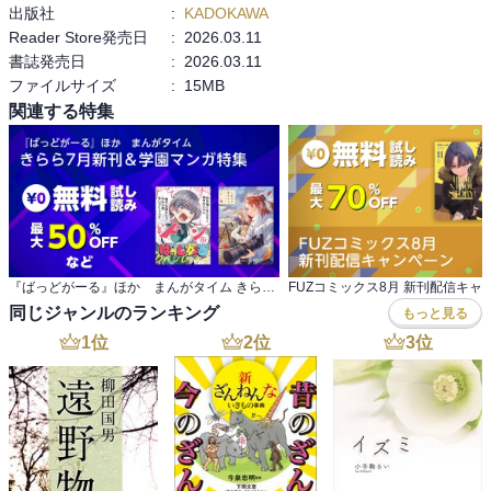
出版社
:
KADOKAWA
Reader Store発売日
:
2026.03.11
書誌発売日
:
2026.03.11
ファイルサイズ
:
15MB
関連する特集
『ばっどがーる』ほか まんがタイム きらら7月新刊＆学園マンガ特集
FUZコミックス8月 新刊配信キャ
同じジャンルのランキング
もっと見る
1
位
2
位
3
位