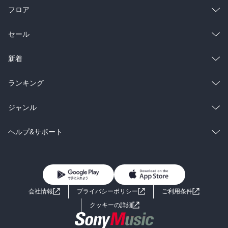
フロア
総合
コミック
セール
ラノベ
小説
総合
コミック
新着
雑誌・グラビア
ビジネス・実用
ラノベ
小説
総合
コミック
ランキング
BL・TL
雑誌・グラビア
ビジネス・実用
ラノベ
小説
総合
コミック
ジャンル
BL・TL
雑誌・グラビア
ビジネス・実用
ラノベ
小説
コミック
男性コミック
ヘルプ&サポート
BL・TL
雑誌・グラビア
ビジネス・実用
女性コミック
コミック誌
初めての方へ
ヘルプ
BL・TL
ライトノベル
男子向けラノベ
よくあるご質問
お問い合わせ
会社情報
プライバシーポリシー
ご利用条件
女子向けラノベ
小説
利用規約
クッキーの詳細
国内小説
海外小説