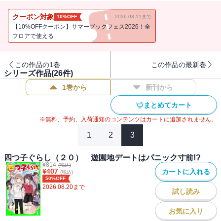
ゼント》や、四人で力を合わせた体育祭のお話《走れ！ お楽しみリ
レー》、カゼをひいた一花ちゃんを、妹三人でがんばってお世話し
クーポン対象
10%OFF
2026.08.11まで
て看病するお話《もし、カゼを引いたら？》が読めるよ！最新刊ま
【10%OFFクーポン】サマーブックフェス2026！全
で読んでいなくても、『四つ子ぐらし（1）』を読んだ後にすぐ読め
フロアで使える
る、スペシャルなお話いっぱいの短編集！【小学中級から ★★】
この作品の1巻
この作品の最新巻
シリーズ作品(
26
件)
1巻から
新刊から
まとめてカート
※無料、予約、入荷通知のコンテンツはカートに追加されません。
1
2
3
四つ子ぐらし（２０） 遊園地デートはパニック寸前!?
¥
814
(税込)
¥
407
カートに入れる
(税込)
50%OFF
2026.08.20
まで
試し読み
お気に入り