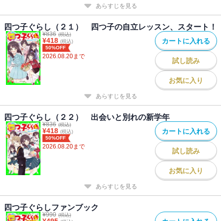
あらすじを見る
四つ子ぐらし（２１） 四つ子の自立レッスン、スタート！
¥
836
(税込)
¥
418
カートに入れる
(税込)
50%OFF
2026.08.20
まで
試し読み
お気に入り
あらすじを見る
四つ子ぐらし（２２） 出会いと別れの新学年
¥
836
(税込)
¥
418
カートに入れる
(税込)
50%OFF
2026.08.20
まで
試し読み
お気に入り
あらすじを見る
四つ子ぐらしファンブック
¥
990
(税込)
¥
495