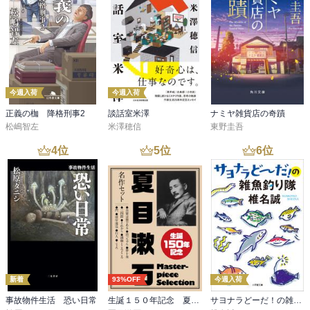
今週入荷
今週入荷
正義の枷 降格刑事2
談話室米澤
ナミヤ雑貨店の奇蹟
松嶋智左
米澤穂信
東野圭吾
4
位
5
位
6
位
新着
93%OFF
今週入荷
事故物件生活 恐い日常
生誕１５０年記念 夏目漱石 名作セット
サヨナラどーだ！の雑魚釣り隊