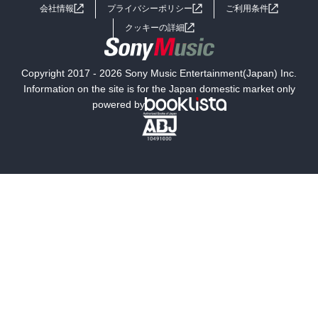
会社情報
プライバシーポリシー
ご利用条件
女子向けラノベ
小説
利用規約
クッキーの詳細
国内小説
海外小説
Copyright 2017 - 2026 Sony Music Entertainment(Japan) Inc.
ミステリー
SF
Information on the site is for the Japan domestic market only
powered by
歴史・時代小説
文学
雑誌
グラビア写真集
ボーイズラブ
ティーンズラブ
人文・思想・歴史
社会・政治・法律
ビジネス・経済
サイエンス・テクノロジー
コンピュータ・情報
くらし・家庭
料理・酒
ファッション・美容・ダイエット