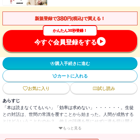
380
新規登録で
円(税込)で買える！
かんたん30秒登録！
今すぐ会員登録をする
購入手続きに進む
カートに入れる
お気に入り
試し読み
あらすじ
「本は読まなくてもいい」「効率は求めない」・・・・・・。生徒
との対話は、世間の常識を覆すことから始まった。人間が成熟する
とはどういうことなのか？ 他人の評価を気にせずに道を切り開く
術とは？ 漱石と「坊っちゃん」の姿を自身に重ねながら、養老
もっと見る
流・人生の極意を伝授！