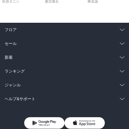
松原タニシ
夏目漱石
椎名誠
フロア
総合
コミック
セール
ラノベ
小説
総合
コミック
新着
雑誌・グラビア
ビジネス・実用
ラノベ
小説
総合
コミック
ランキング
BL・TL
雑誌・グラビア
ビジネス・実用
ラノベ
小説
総合
コミック
ジャンル
BL・TL
雑誌・グラビア
ビジネス・実用
ラノベ
小説
コミック
男性コミック
ヘルプ&サポート
BL・TL
雑誌・グラビア
ビジネス・実用
女性コミック
コミック誌
初めての方へ
ヘルプ
BL・TL
ライトノベル
男子向けラノベ
よくあるご質問
お問い合わせ