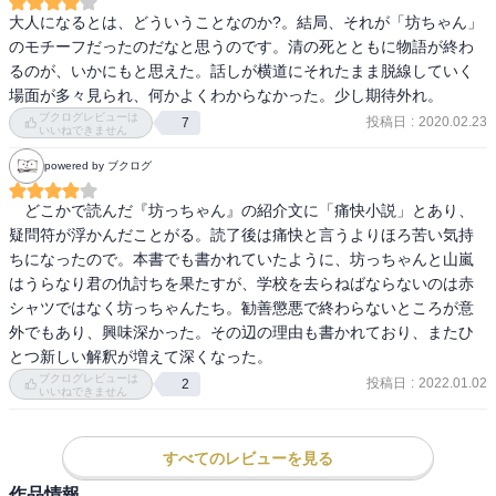
大人になるとは、どういうことなのか?。結局、それが「坊ちゃん」
のモチーフだったのだなと思うのです。清の死とともに物語が終わ
るのが、いかにもと思えた。話しが横道にそれたまま脱線していく
場面が多々見られ、何かよくわからなかった。少し期待外れ。
ブクログレビューは
投稿日
:
2020.02.23
7
いいねできません
powered by ブクログ
　どこかで読んだ『坊っちゃん』の紹介文に「痛快小説」とあり、
疑問符が浮かんだことがる。読了後は痛快と言うよりほろ苦い気持
ちになったので。本書でも書かれていたように、坊っちゃんと山嵐
はうらなり君の仇討ちを果たすが、学校を去らねばならないのは赤
シャツではなく坊っちゃんたち。勧善懲悪で終わらないところが意
外でもあり、興味深かった。その辺の理由も書かれており、またひ
とつ新しい解釈が増えて深くなった。
ブクログレビューは
投稿日
:
2022.01.02
2
いいねできません
すべてのレビューを見る
作品情報