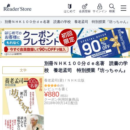
はじめて
会員登録
サインイン
検索
別冊ＮＨＫ１００分ｄｅ名著 読書の学校 養老孟司 特別授業『坊っちゃん』
別冊ＮＨＫ１００分ｄｅ名著 読書の学
校 養老孟司 特別授業『坊っちゃん』
文学
養老孟司(著)
/
ＮＨＫ出版
(
9
)
レビューを書く
¥
880
(税込)
クーポン利用対象商品
2018年09月14日
配信