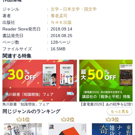
ジャンル
:
文学
-
日本文学・国文学
著者
:
養老孟司
出版社
:
ＮＨＫ出版
Reader Store発売日
:
2018.09.14
書誌発売日
:
2018.08.25
ページ数
:
128ページ
ファイルサイズ
:
16.5MB
関連する特集
角川新書「知識増強」フェア
同じジャンルのランキング
もっと見る
1
位
2
位
3
位