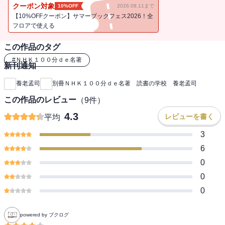
クーポン対象
10%OFF
2026.08.11まで
【10%OFFクーポン】サマーブックフェス2026！全
フロアで使える
この作品のタグ
#
ＮＨＫ１００分ｄｅ名著
新刊通知
養老孟司
別冊ＮＨＫ１００分ｄｅ名著 読書の学校 養老孟司
この作品のレビュー
（
9
件）
4.3
レビューを書く
平均
3
6
0
0
0
powered by ブクログ