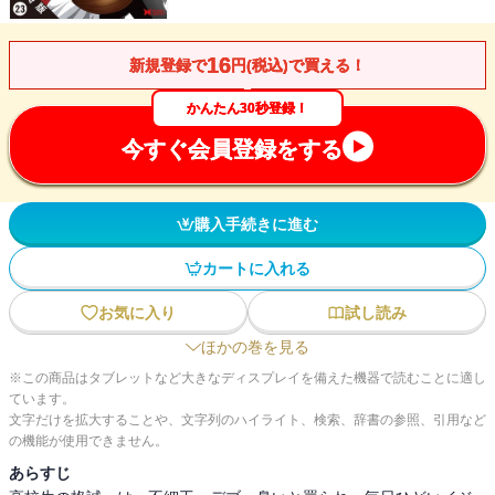
16
新規登録で
円(税込)で買える！
かんたん30秒登録！
今すぐ会員登録をする
購入手続きに進む
カートに入れる
お気に入り
試し読み
ほかの巻を見る
※この商品はタブレットなど大きなディスプレイを備えた機器で読むことに適し
ています。
文字だけを拡大することや、文字列のハイライト、検索、辞書の参照、引用など
の機能が使用できません。
あらすじ