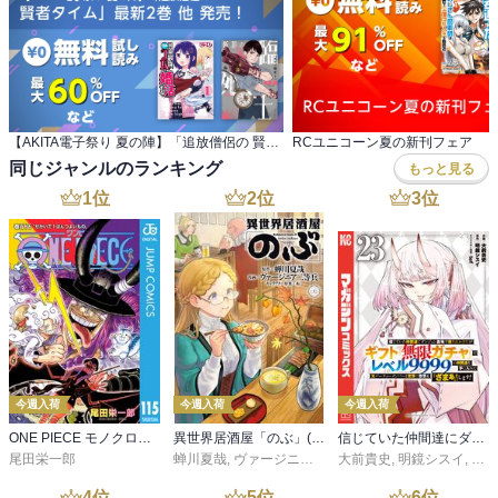
【AKITA電子祭り 夏の陣】「追放僧侶の 賢者タイム」最新2巻 他 発売！
RCユニコーン夏の新刊フェア
同じジャンルのランキング
もっと見る
1
位
2
位
3
位
今週入荷
今週入荷
今週入荷
ONE PIECE モノクロ版 115
異世界居酒屋「のぶ」(22)
信じていた仲間達にダンジョン奥地で殺されかけたがギフト『無限ガチャ』でレベル９９９９の仲間達を手に入れて元パーティーメンバーと世界に復讐＆『ざまぁ！』します！（２３）
尾田栄一郎
蝉川夏哉
,
ヴァージニア二等兵
大前貴史
,
転
,
明鏡シスイ
,
ｔｅ
4
位
5
位
6
位