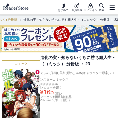
はじめて
会員登録
サインイン
検索
ク) 分冊版
進化の実～知らないうちに勝ち組人生～（コミック） 分冊版 ： 23
進化の実～知らないうちに勝ち組人生～
（コミック） 分冊版 ： 23
コミック
そらの(作画)
,
美紅(原作)
,
U35(キャラクター原案)
/
モ
ンスターコミックス
(
0
)
レビューを書く
¥
165
(税込)
クーポン利用対象商品
2022年09月01日
配信