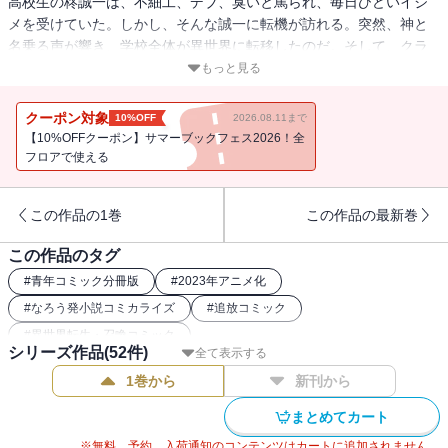
高校生の柊誠一は、不細工、デブ、臭いと罵られ、毎日ひどいイジ
メを受けていた。しかし、そんな誠一に転機が訪れる。突然、神と
名乗る声が響き、学校全体が異世界に転移したのだ。そして、クラ
スメイトからパーティーを作ることを拒絶された誠一は、過酷な異
もっと見る
世界に一人で立ち向かうことになり――。ひどいイジメも、メスゴ
リラからの求婚も、これを食べて一発逆転!? 「進化の実」をめぐる
クーポン対象
10%OFF
2026.08.11まで
大人気異世界ファンタジー、待望のコミカライズ!!
【10%OFFクーポン】サマーブックフェス2026！全
フロアで使える
この作品の1巻
この作品の最新巻
この作品のタグ
#
青年コミック分冊版
#
2023年アニメ化
#
なろう発小説コミカライズ
#
追放コミック
#
異世界転生・召喚コミック
シリーズ作品(
52
件)
全て表示する
1巻から
新刊から
まとめてカート
※無料、予約、入荷通知のコンテンツはカートに追加されません。