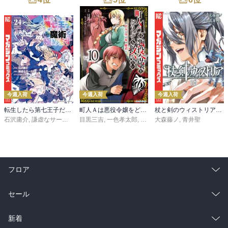
今週入荷
今週入荷
今週入荷
転生したら第七王子だったので、気ままに魔術を極めます（２４）
町人Ａは悪役令嬢をどうしても救いたい ～どぶと空と氷の姫君～１０【電子書店共通特典イラスト付】
杖と剣のウィストリア（１６）
石沢庸介
,
謙虚なサークル
,
メル。
目黒三吉
,
一色孝太郎
,
Parum
大森藤ノ
,
青井聖
フロア
総合
コミック
セール
ラノベ
小説
総合
コミック
新着