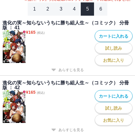
1
2
3
4
5
6
進化の実～知らないうちに勝ち組人生～（コミック） 分冊
版 ： 41
¥
165
(税込)
カートに入れる
試し読み
お気に入り
あらすじを見る
進化の実～知らないうちに勝ち組人生～（コミック） 分冊
版 ： 42
¥
165
(税込)
カートに入れる
試し読み
お気に入り
あらすじを見る