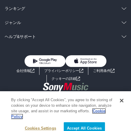
雑誌・グラビア
ビジネス・実用
ラノベ
小説
総合
コミック
ランキング
BL・TL
雑誌・グラビア
ビジネス・実用
ラノベ
小説
総合
コミック
ジャンル
BL・TL
雑誌・グラビア
ビジネス・実用
ラノベ
小説
コミック
男性コミック
ヘルプ&サポート
BL・TL
雑誌・グラビア
ビジネス・実用
女性コミック
コミック誌
初めての方へ
ヘルプ
BL・TL
ライトノベル
男子向けラノベ
よくあるご質問
お問い合わせ
会社情報
プライバシーポリシー
ご利用条件
女子向けラノベ
小説
利用規約
クッキーの詳細
国内小説
海外小説
Copyright 2017 - 2026 Sony Music Entertainment(Japan) Inc.
By clicking “Accept All Cookies”, you agree to the storing of
ミステリー
SF
Information on the site is for the Japan domestic market only
cookies on your device to enhance site navigation, analyze
powered by
site usage, and assist in our marketing efforts.
Cookie
Policy
歴史・時代小説
文学
Cookies Settings
Accept All Cookies
雑誌
グラビア写真集