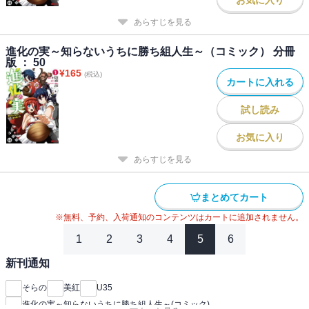
あらすじを見る
進化の実～知らないうちに勝ち組人生～（コミック） 分冊
版 ： 50
¥
165
(税込)
カートに入れる
試し読み
お気に入り
あらすじを見る
まとめてカート
※無料、予約、入荷通知のコンテンツはカートに追加されません。
1
2
3
4
5
6
新刊通知
そらの
美紅
U35
進化の実～知らないうちに勝ち組人生～(コミック)