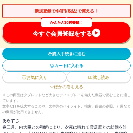
44
新規登録で
円(税込)で買える！
かんたん30秒登録！
今すぐ会員登録をする
購入手続きに進む
カートに入れる
お気に入り
試し読み
ほかの巻を見る
※この商品はタブレットなど大きなディスプレイを備えた機器で読むことに適し
ています。
文字だけを拡大することや、文字列のハイライト、検索、辞書の参照、引用など
の機能が使用できません。
あらすじ
春三月、内大臣との和解により、夕霧は晴れて雲居雁との結婚を許