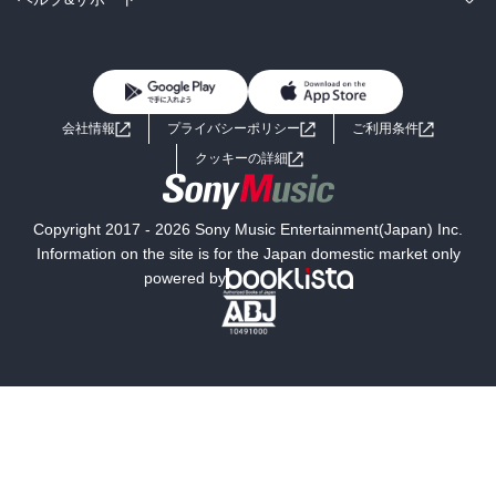
BL・TL
雑誌・グラビア
ビジネス・実用
女性コミック
コミック誌
初めての方へ
ヘルプ
BL・TL
ライトノベル
男子向けラノベ
よくあるご質問
お問い合わせ
会社情報
プライバシーポリシー
ご利用条件
女子向けラノベ
小説
利用規約
クッキーの詳細
国内小説
海外小説
Copyright 2017 - 2026 Sony Music Entertainment(Japan) Inc.
ミステリー
SF
Information on the site is for the Japan domestic market only
powered by
歴史・時代小説
文学
雑誌
グラビア写真集
ボーイズラブ
ティーンズラブ
人文・思想・歴史
社会・政治・法律