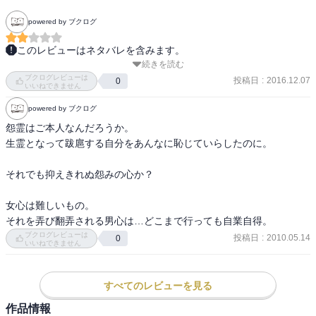
powered by ブクログ
このレビューはネタバレを含みます。
続きを読む
少年少女向けと思われる「マンガ日本の古典」シリーズで長谷川法
ブクログレビューは
世さんが全３巻で描いた『源氏物語』の最終巻。

投稿日
:
2016.12.07
0
いいねできません
powered by ブクログ
収録は『藤裏葉』から巻名のみの『雲隠』まで。

つまり、世代が変わった後の「宇治十帖」は含まれていませんでし
怨霊はご本人なんだろうか。

た。

生霊となって跋扈する自分をあんなに恥じていらしたのに。

かなり骨子のみのドライな人間描写だったので、源氏物語の楽しさ
それでも抑えきれぬ怨みの心か？

は全く読み取れなかったよ(苦笑)

ちょっとした注釈から新しく気がついたことはいくつかあったけれ
女心は難しいもの。

どね。

それを弄び翻弄される男心は…どこまで行っても自業自得。
ブクログレビューは
投稿日
:
2010.05.14
0
いいねできません
エンターテイメントとしては、大和和紀さんの作品には全く及ばな
いと思います。

登場人物に血が通っているように思えないんだもん！

すべてのレビューを見る
※特にこの巻での夕霧くんは最悪。

作品情報