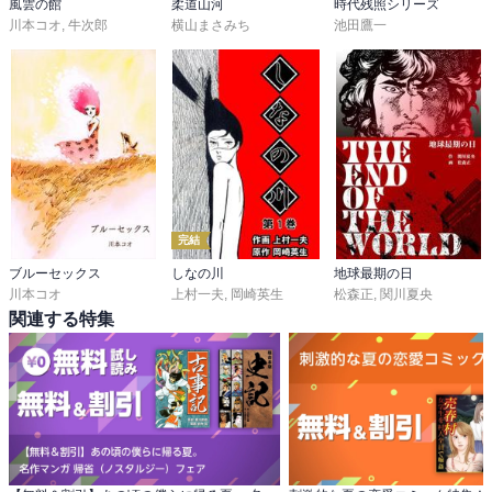
風雲の館
柔道山河
時代残照シリーズ
川本コオ
,
牛次郎
横山まさみち
池田鷹一
完結
ブルーセックス
しなの川
地球最期の日
川本コオ
上村一夫
,
岡崎英生
松森正
,
関川夏央
関連する特集