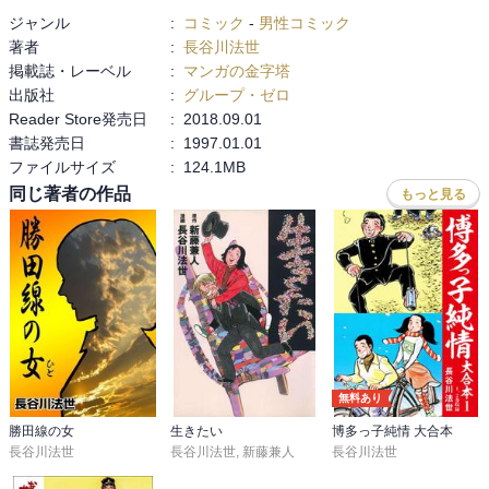
まぁ、各帖の頭に登場人物の関係図や内容のまとめがあるので、完
ジャンル
:
コミック
-
男性コミック
全なる初心者でいやいや源氏物語を勉強のために必要とする人には
著者
:
長谷川法世
使えなくもない…かな？

掲載誌・レーベル
:
マンガの金字塔
出版社
:
グループ・ゼロ
ただ、まんが化は簡単ではなかったのであろう…ということを考慮
Reader Store発売日
:
2018.09.01
して☆２つにしました。

書誌発売日
:
1997.01.01
ファイルサイズ
:
124.1MB
源氏物語自体は、紫の上が亡くなったのが８月の１４日で、かぐや
同じ著者の作品
もっと見る
姫が月に帰ったのと同じ８月１５日に火葬されて天に昇って行った
等、知識に裏打ちされた奥ゆかしい描写がたくさんあるな…と思い
ました。
無料あり
勝田線の女
生きたい
博多っ子純情 大合本
長谷川法世
長谷川法世
,
新藤兼人
長谷川法世