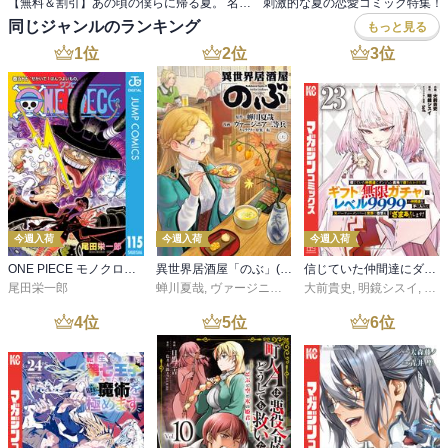
【無料＆割引】あの頃の僕らに帰る夏。 名作マンガ 帰省（ノスタルジー）フェア
刺激的な夏の恋愛コミック特集！
同じジャンルのランキング
もっと見る
1
位
2
位
3
位
今週入荷
今週入荷
今週入荷
ONE PIECE モノクロ版 115
異世界居酒屋「のぶ」(22)
信じていた仲間達にダンジョン奥地で殺されかけたがギフト『無限ガチャ』でレベル９９９９の仲間達を手に入れて元パーティーメンバーと世界に復讐＆『ざまぁ！』します！（２３）
尾田栄一郎
蝉川夏哉
,
ヴァージニア二等兵
大前貴史
,
転
,
明鏡シスイ
,
ｔｅ
4
位
5
位
6
位