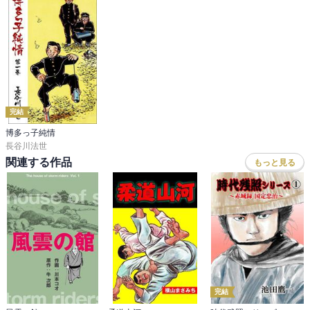
完結
博多っ子純情
長谷川法世
関連する作品
もっと見る
完結