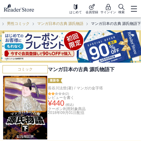
はじめて
会員登録
サインイン
検索
男性コミック
マンガ日本の古典 源氏物語
マンガ日本の古典 源氏物語下
マンガ日本の古典 源氏物語下
コミック
最新巻
長谷川法世(著)
/
マンガの金字塔
(
2
)
レビューを書く
¥
440
(税込)
クーポン利用対象商品
2018年09月01日
配信