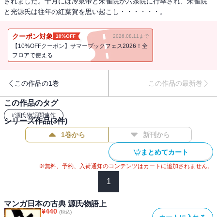
されました。十月には冷泉帝と朱雀院が六条院に行幸され、朱雀院
と光源氏は往年の紅葉賀を思い起こし・・・・・・。
クーポン対象
10%OFF
2026.08.11まで
【10%OFFクーポン】サマーブックフェス2026！全
フロアで使える
この作品の1巻
この作品の最新巻
この作品のタグ
#
源氏物語関連作
シリーズ作品(
3
件)
1巻から
新刊から
まとめてカート
※無料、予約、入荷通知のコンテンツはカートに追加されません。
1
マンガ日本の古典 源氏物語上
¥
440
(税込)