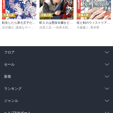
今週入荷
今週入荷
今週入荷
転生したら第七王子だったので、気ままに魔術を極めます（２４）
町人Ａは悪役令嬢をどうしても救いたい ～どぶと空と氷の姫君～１０【電子書店共通特典イラスト付】
杖と剣のウィストリア（１６）
石沢庸介
,
謙虚なサークル
,
メル。
目黒三吉
,
一色孝太郎
,
Parum
大森藤ノ
,
青井聖
フロア
総合
コミック
セール
ラノベ
小説
総合
コミック
新着
雑誌・グラビア
ビジネス・実用
ラノベ
小説
総合
コミック
ランキング
BL・TL
雑誌・グラビア
ビジネス・実用
ラノベ
小説
総合
コミック
ジャンル
BL・TL
雑誌・グラビア
ビジネス・実用
ラノベ
小説
コミック
男性コミック
ヘルプ&サポート