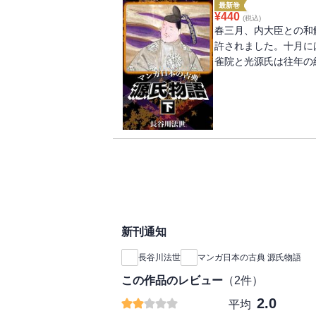
最新巻
¥
440
(税込)
春三月、内大臣との和
許されました。十月に
雀院と光源氏は往年の
新刊通知
長谷川法世
マンガ日本の古典 源氏物語
この作品のレビュー
（
2
件）
2.0
平均