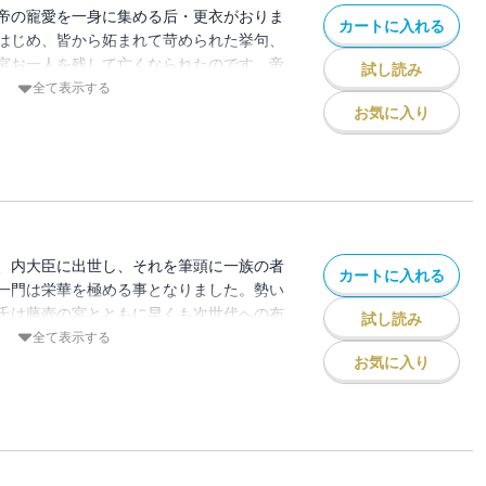
帝の寵愛を一身に集める后・更衣がおりま
カートに入れる
はじめ、皆から妬まれて苛められた挙句、
宮お一人を残して亡くなられたのです。帝
試し読み
籍に下して、源の姓を与えました。以後こ
全て表示する
ばれることに・・・。やがて光源氏は姫君
お気に入り
すが、心の中では藤壺の宮を慕い、やがて
と・・・・・・。
、内大臣に出世し、それを筆頭に一族の者
カートに入れる
一門は栄華を極める事となりました。勢い
氏は藤壺の宮とともに早くも次世代への布
試し読み
見する故六条御息所の遺児前斎宮の立后を
全て表示する
て・・・・・・。
お気に入り