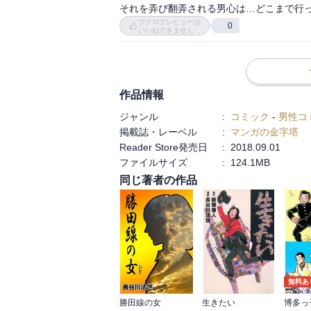
登場人物に血が通っているように思えないん
それを弄び翻弄される男心は…どこまで行
※特にこの巻での夕霧くんは最悪。

ブクログレビューは
0
いいねできません
まぁ、各帖の頭に登場人物の関係図や内容
めに必要とする人には使えなくもない…かな
作品情報
ただ、まんが化は簡単ではなかったのであろ
ジャンル
:
コミック
-
男性コ
源氏物語自体は、紫の上が亡くなったのが
掲載誌・レーベル
:
マンガの金字塔
れて天に昇って行った等、知識に裏打ちさ
Reader Store発売日
:
2018.09.01
ファイルサイズ
:
124.1MB
同じ著者の作品
無料あ
勝田線の女
生きたい