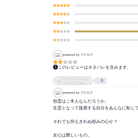
powered by ブクログ
このレビューはネタバレを含みます。
少年少女向けと思われる「マンガ日本の古
ブクログレビューは
巻。

0
いいねできません
powered by ブクログ
収録は『藤裏葉』から巻名のみの『雲隠』ま
つまり、世代が変わった後の「宇治十帖」は
怨霊はご本人なんだろうか。

生霊となって跋扈する自分をあんなに恥じて
かなり骨子のみのドライな人間描写だったの
ちょっとした注釈から新しく気がついたこと
それでも抑えきれぬ怨みの心か？

エンターテイメントとしては、大和和紀さん
女心は難しいもの。
