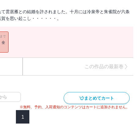
れて雲居雁との結婚を許されました。十月には冷泉帝と朱雀院が六条
葉賀を思い起こし・・・・・・。
11まで
！全
この作品の最新巻
から
まとめてカート
※無料、予約、入荷通知のコンテンツはカートに追加されません。
1