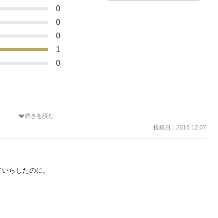
0
0
0
1
0
続きを読む
典」シリーズで長谷川法世さんが全３巻で描いた『源氏物語』の最終
投稿日
:
2016.12.07
で。

含まれていませんでした。

いらしたのに。

で、源氏物語の楽しさは全く読み取れなかったよ(苦笑)

はいくつかあったけれどね。

の作品には全く及ばないと思います。
