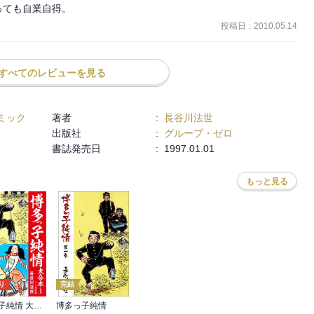
だもん！

っても自業自得。
投稿日
:
2010.05.14
のまとめがあるので、完全なる初心者でいやいや源氏物語を勉強のた
？

すべてのレビューを見る
う…ということを考慮して☆２つにしました。

ミック
著者
:
長谷川法世
８月の１４日で、かぐや姫が月に帰ったのと同じ８月１５日に火葬さ
出版社
:
グループ・ゼロ
れた奥ゆかしい描写がたくさんあるな…と思いました。
書誌発売日
:
1997.01.01
もっと見る
り
完結
博多っ子純情 大合本
博多っ子純情