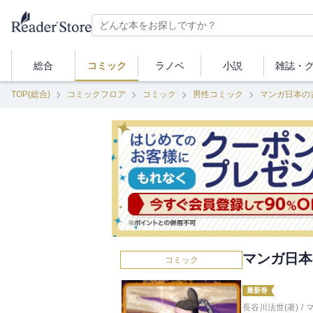
総合
コミック
ラノベ
小説
雑誌・
TOP(総合)
コミックフロア
コミック
男性コミック
マンガ日本の
マンガ日本
コミック
最新巻
長谷川法世(著)
/