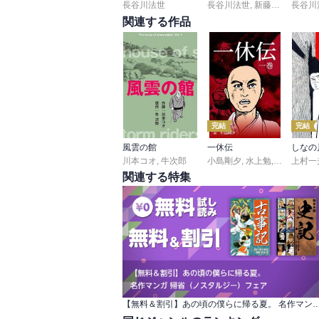
長谷川法世
長谷川法世
,
新藤兼人
長谷川
関連する作品
完結
完結
風雲の館
一休伝
しなの
川本コオ
,
牛次郎
小島剛夕
,
水上勉
,
佐々木守
上村一
関連する特集
【無料＆割引】あの頃の僕らに帰る夏。 名作マンガ 帰省（