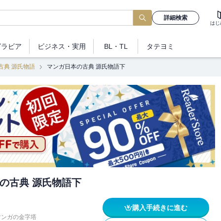
詳細検索
はじ
グラビア
ビジネス
・実用
BL・TL
タテヨミ
古典 源氏物語
マンガ日本の古典 源氏物語下
の古典 源氏物語下
購入手続きに進む
マンガの金字塔