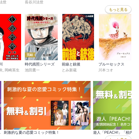
法世
長谷川法世
もっと見る
完結
川
時代残照シリーズ
前線と銃後
ブルーセックス
夫
,
岡崎英生
池田鷹一
とみ新蔵
川本コオ
ノスタルジー）フェア
刺激的な夏の恋愛コミック特集！