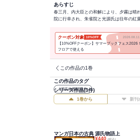
あらすじ
春三月、内大臣との和解により、夕霧は晴
院に行幸され、朱雀院と光源氏は往年の紅
クーポン対象
10%OFF
2026.08.
【10%OFFクーポン】サマーブックフェス2026
フロアで使える
この作品の1巻
この作品のタグ
#
源氏物語関連作
シリーズ作品(
3
件)
1巻から
新刊
マンガ日本の古典 源氏物語上
¥
440
(税込)