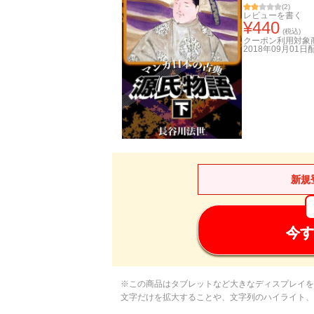
(
2
)
レビューを書く
¥
440
(税込)
クーポン利用対象
2018年09月01日
新規
今す
※この商品はタブレットなど大きなディスプレイを
文字だけを拡大することや、文字列のハイライト、