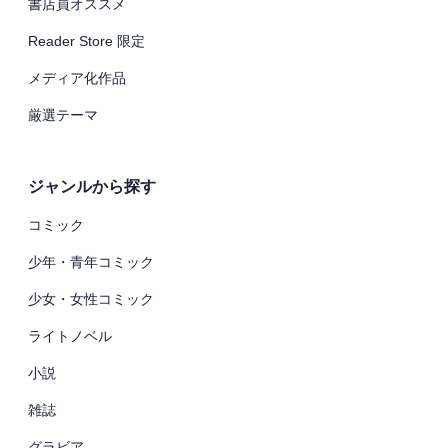
書店員オススメ
Reader Store 限定
メディア化作品
厳選テーマ
ジャンルから探す
コミック
少年・青年コミック
少女・女性コミック
ライトノベル
小説
雑誌
グラビア