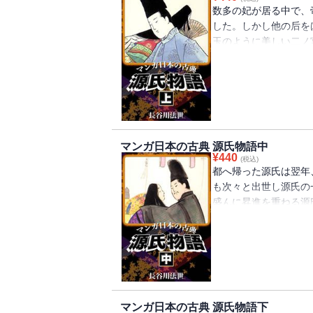
数多の妃が居る中で、
した。しかし他の后を
玉のように美しい二ノ
は後見のない皇子を臣
の皇子は、光源氏と呼
葵の上と結婚するので
この想いは苦しい恋へ
マンガ日本の古典 源氏物語中
¥
440
(税込)
都へ帰った源氏は翌年
も次々と出世し源氏の
盛んに昇進を重ねる源
石を打ち始めます。後
果たし太政大臣となっ
マンガ日本の古典 源氏物語下