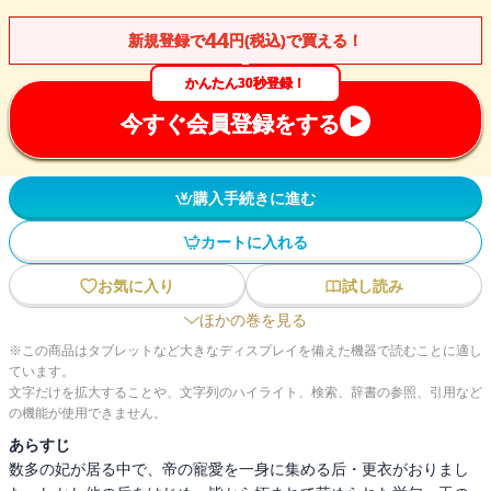
44
新規登録で
円(税込)で買える！
かんたん30秒登録！
今すぐ会員登録をする
購入手続きに進む
カートに入れる
お気に入り
試し読み
ほかの巻を見る
※この商品はタブレットなど大きなディスプレイを備えた機器で読むことに適し
ています。
文字だけを拡大することや、文字列のハイライト、検索、辞書の参照、引用など
の機能が使用できません。
あらすじ
数多の妃が居る中で、帝の寵愛を一身に集める后・更衣がおりまし