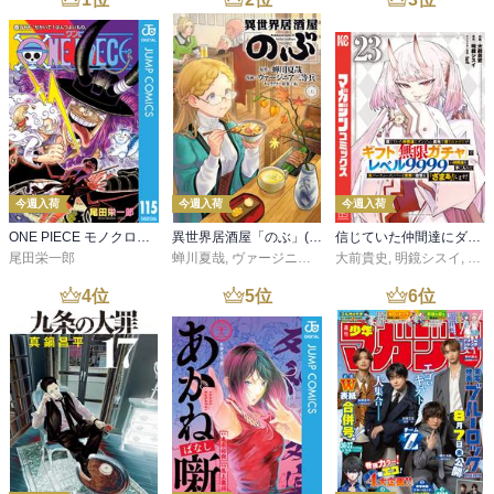
今週入荷
今週入荷
今週入荷
ONE PIECE モノクロ版 115
異世界居酒屋「のぶ」(22)
信じていた仲間達にダンジョン奥地で殺されかけたがギフト『無限ガチャ』でレベル９９９９の仲間達を手に入れて元パーティーメンバーと世界に復讐＆『ざまぁ！』します！（２３）
尾田栄一郎
蝉川夏哉
,
ヴァージニア二等兵
大前貴史
,
転
,
明鏡シスイ
,
ｔｅ
4
位
5
位
6
位