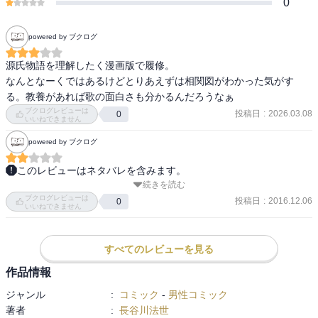
0
powered by ブクログ
源氏物語を理解したく漫画版で履修。

なんとなーくではあるけどとりあえずは相関図がわかった気がす
る。教養があれば歌の面白さも分かるんだろうなぁ
ブクログレビューは
投稿日
:
2026.03.08
0
いいねできません
powered by ブクログ
このレビューはネタバレを含みます。
続きを読む
長谷川法世さんによるマンガ化シリーズの全３巻の１巻です。

ブクログレビューは
収録は『桐壺』から『明石』まで。

投稿日
:
2016.12.06
0
いいねできません
少年少女向けだからなのか、長編恋愛小説なのに恋愛要素がサラっ
と描かれすぎていて、面白さはありませんでした。

すべてのレビューを見る
作品情報
登場人物の絵が源氏物語絵巻的なので、そのあたりもなじめないか
ジャンル
:
コミック
-
男性コミック
も…。

著者
:
長谷川法世
源氏に全く魅力がないのが致命的！
