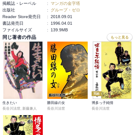
掲載誌・レーベル
:
マンガの金字塔
出版社
:
グループ・ゼロ
それなりの年齢でまんがで源氏物語を読むのならば、やはり大和和
Reader Store発売日
:
2018.09.01
紀さんが素晴らしい作品を残しているので、解釈的にもそちらのほ
書誌発売日
:
1996.04.01
うが良いかな～というのが正直な感想です。
ファイルサイズ
:
139.9MB
同じ著者の作品
もっと見る
完結
生きたい
勝田線の女
博多っ子純情
長谷川法世
,
新藤兼人
長谷川法世
長谷川法世