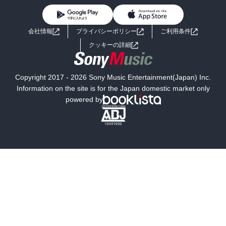
BL・TL
ライトノベル
男子向けラノベ
よくあるご質問
お問い合わせ
会社情報
プライバシーポリシー
ご利用条件
女子向けラノベ
小説
利用規約
クッキーの詳細
国内小説
海外小説
Copyright 2017 - 2026 Sony Music Entertainment(Japan) Inc.
ミステリー
SF
Information on the site is for the Japan domestic market only
powered by
歴史・時代小説
文学
雑誌
グラビア写真集
ボーイズラブ
ティーンズラブ
人文・思想・歴史
社会・政治・法律
ビジネス・経済
サイエンス・テクノロジー