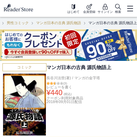
はじめて
会員登録
サインイン
検索
男性コミック
マンガ日本の古典 源氏物語
マンガ日本の古典 源氏物語上
マンガ日本の古典 源氏物語上
コミック
長谷川法世(著)
/
マンガの金字塔
(
3
)
レビューを書く
¥
440
(税込)
クーポン利用対象商品
2018年09月01日
配信