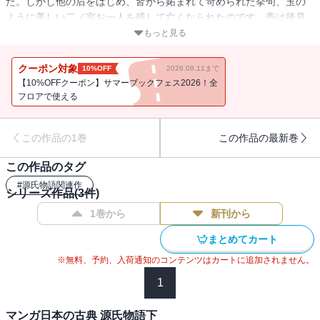
た。しかし他の后をはじめ、皆から妬まれて苛められた挙句、玉の
ように美しい二ノ宮お一人を残して亡くなられたのです。帝は後見
のない皇子を臣籍に下して、源の姓を与えました。以後この皇子
もっと見る
は、光源氏と呼ばれることに・・・。やがて光源氏は姫君葵の上と
結婚するのですが、心の中では藤壺の宮を慕い、やがてこの想いは
クーポン対象
10%OFF
2026.08.11まで
苦しい恋へと・・・・・・。
【10%OFFクーポン】サマーブックフェス2026！全
フロアで使える
この作品の1巻
この作品の最新巻
この作品のタグ
#
源氏物語関連作
シリーズ作品(
3
件)
1巻から
新刊から
まとめてカート
※無料、予約、入荷通知のコンテンツはカートに追加されません。
1
マンガ日本の古典 源氏物語下