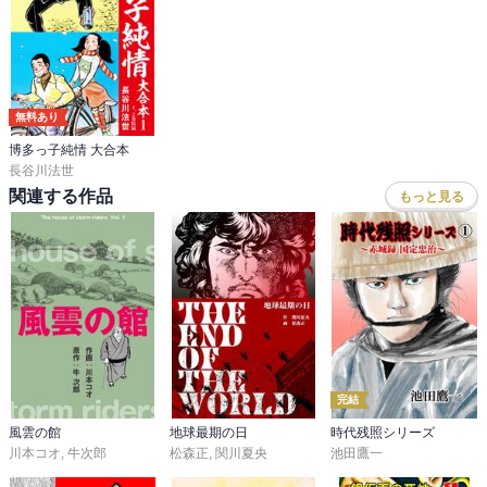
無料あり
博多っ子純情 大合本
長谷川法世
関連する作品
もっと見る
完結
風雲の館
地球最期の日
時代残照シリーズ
川本コオ
,
牛次郎
松森正
,
関川夏央
池田鷹一