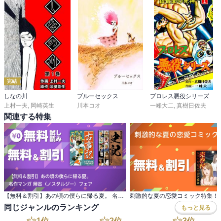
完結
しなの川
ブルーセックス
プロレス悪役シリーズ
上村一夫
,
岡崎英生
川本コオ
一峰大二
,
真樹日佐夫
関連する特集
【無料＆割引】あの頃の僕らに帰る夏。 名作マンガ 帰省（ノスタルジー）フェア
刺激的な夏の恋愛コミック特集！
同じジャンルのランキング
もっと見る
1
位
2
位
3
位