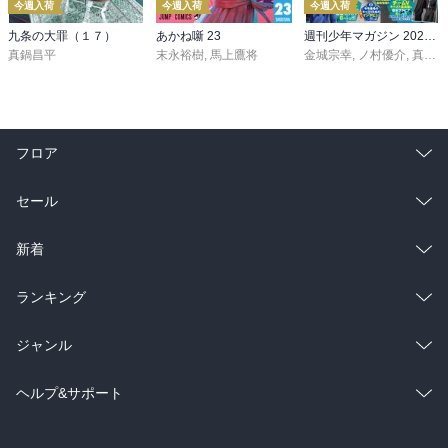
今週入荷
今週入荷
今週入荷
九条の大罪（１７）
あかね噺 23
週刊少年マガジン 2026年36・37号[2026年8月5日発売]
真鍋昌平
末永裕樹
,
馬上鷹将
金城宗幸
,
ノ村優介
,
真島ヒロ
フロア
総合
コミック
セール
ラノベ
小説
総合
コミック
新着
雑誌・グラビア
ビジネス・実用
ラノベ
小説
総合
コミック
ランキング
BL・TL
雑誌・グラビア
ビジネス・実用
ラノベ
小説
総合
コミック
ジャンル
BL・TL
雑誌・グラビア
ビジネス・実用
ラノベ
小説
コミック
男性コミック
ヘルプ&サポート
BL・TL
雑誌・グラビア
ビジネス・実用
女性コミック
コミック誌
初めての方へ
ヘルプ