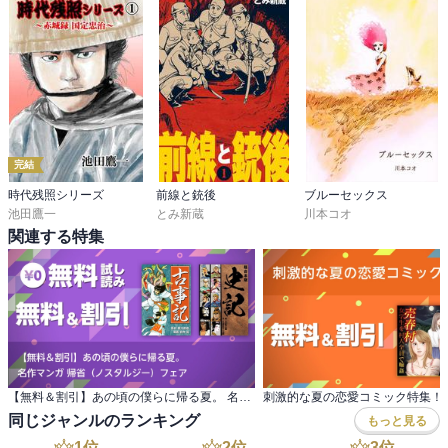
完結
時代残照シリーズ
前線と銃後
ブルーセックス
池田鷹一
とみ新蔵
川本コオ
関連する特集
【無料＆割引】あの頃の僕らに帰る夏。 名作マンガ 帰省（ノスタルジー）フェア
刺激的な夏の恋愛コミック特集！
同じジャンルのランキング
もっと見る
1
位
2
位
3
位