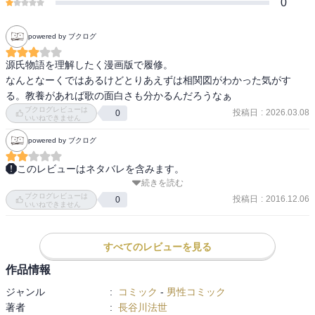
0
powered by ブクログ
源氏物語を理解したく漫画版で履修。

なんとなーくではあるけどとりあえずは相関図がわかった気がす
る。教養があれば歌の面白さも分かるんだろうなぁ
ブクログレビューは
投稿日
:
2026.03.08
0
いいねできません
powered by ブクログ
このレビューはネタバレを含みます。
続きを読む
長谷川法世さんによるマンガ化シリーズの全３巻の１巻です。

ブクログレビューは
収録は『桐壺』から『明石』まで。

投稿日
:
2016.12.06
0
いいねできません
少年少女向けだからなのか、長編恋愛小説なのに恋愛要素がサラっ
と描かれすぎていて、面白さはありませんでした。

すべてのレビューを見る
作品情報
登場人物の絵が源氏物語絵巻的なので、そのあたりもなじめないか
ジャンル
:
コミック
-
男性コミック
も…。

著者
:
長谷川法世
源氏に全く魅力がないのが致命的！
