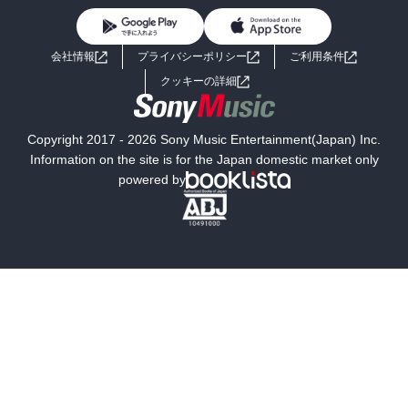
BL・TL
ライトノベル
男子向けラノベ
よくあるご質問
お問い合わせ
会社情報
プライバシーポリシー
ご利用条件
女子向けラノベ
小説
利用規約
クッキーの詳細
国内小説
海外小説
Copyright 2017 - 2026 Sony Music Entertainment(Japan) Inc.
ミステリー
SF
Information on the site is for the Japan domestic market only
powered by
歴史・時代小説
文学
雑誌
グラビア写真集
ボーイズラブ
ティーンズラブ
人文・思想・歴史
社会・政治・法律
ビジネス・経済
サイエンス・テクノロジー