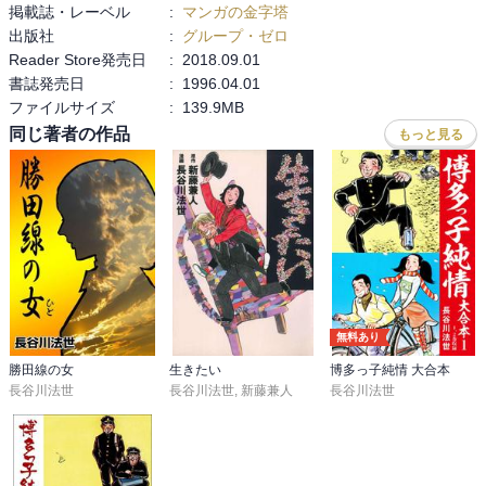
掲載誌・レーベル
:
マンガの金字塔
出版社
:
グループ・ゼロ
それなりの年齢でまんがで源氏物語を読むのならば、やはり大和和
Reader Store発売日
:
2018.09.01
紀さんが素晴らしい作品を残しているので、解釈的にもそちらのほ
書誌発売日
:
1996.04.01
うが良いかな～というのが正直な感想です。
ファイルサイズ
:
139.9MB
同じ著者の作品
もっと見る
無料あり
勝田線の女
生きたい
博多っ子純情 大合本
長谷川法世
長谷川法世
,
新藤兼人
長谷川法世