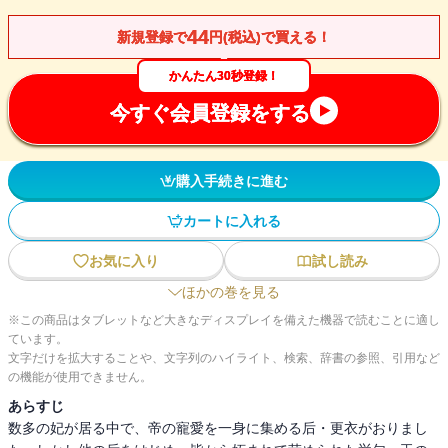
44
新規登録で
円(税込)で買える！
かんたん30秒登録！
今すぐ会員登録をする
購入手続きに進む
カートに入れる
お気に入り
試し読み
ほかの巻を見る
※この商品はタブレットなど大きなディスプレイを備えた機器で読むことに適し
ています。
文字だけを拡大することや、文字列のハイライト、検索、辞書の参照、引用など
の機能が使用できません。
あらすじ
数多の妃が居る中で、帝の寵愛を一身に集める后・更衣がおりまし