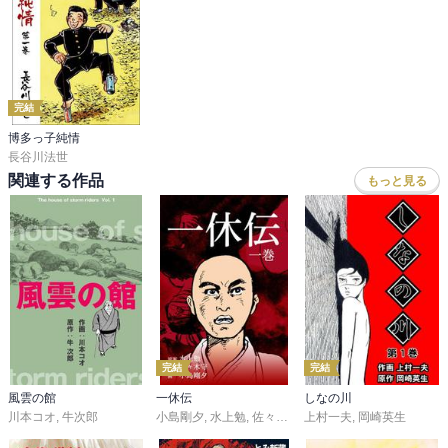
完結
博多っ子純情
長谷川法世
関連する作品
もっと見る
完結
完結
風雲の館
一休伝
しなの川
川本コオ
,
牛次郎
小島剛夕
,
水上勉
,
佐々木守
上村一夫
,
岡崎英生