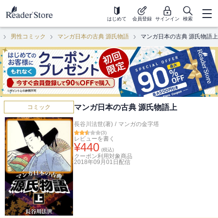
はじめて
会員登録
サインイン
検索
男性コミック
マンガ日本の古典 源氏物語
マンガ日本の古典 源氏物語上
マンガ日本の古典 源氏物語上
コミック
長谷川法世(著)
/
マンガの金字塔
(
3
)
レビューを書く
¥
440
(税込)
クーポン利用対象商品
2018年09月01日
配信