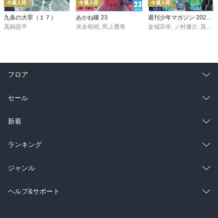
今週入荷
今週入荷
今週入荷
九条の大罪（１７）
あかね噺 23
週刊少年マガジン 2026年36・37号[2026年8月5日発売]
真鍋昌平
末永裕樹
,
馬上鷹将
金城宗幸
,
ノ村優介
,
真島ヒロ
フロア
総合
コミック
セール
ラノベ
小説
総合
コミック
新着
雑誌・グラビア
ビジネス・実用
ラノベ
小説
総合
コミック
ランキング
BL・TL
雑誌・グラビア
ビジネス・実用
ラノベ
小説
総合
コミック
ジャンル
BL・TL
雑誌・グラビア
ビジネス・実用
ラノベ
小説
コミック
男性コミック
ヘルプ&サポート
BL・TL
雑誌・グラビア
ビジネス・実用
女性コミック
コミック誌
初めての方へ
ヘルプ