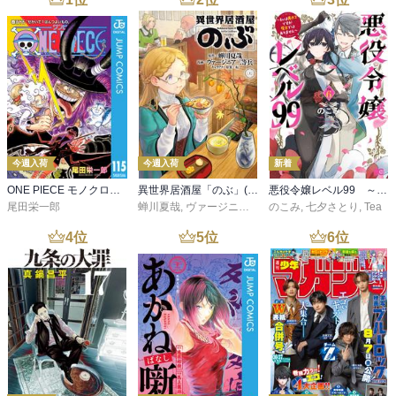
今週入荷
今週入荷
新着
ONE PIECE モノクロ版 115
異世界居酒屋「のぶ」(22)
悪役令嬢レベル99 ～私は裏ボスですが魔王ではありません～ その６
尾田栄一郎
蝉川夏哉
,
ヴァージニア二等兵
のこみ
,
転
,
七夕さとり
,
Tea
4
位
5
位
6
位