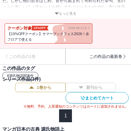
た。しかし他の后をはじめ、皆から妬まれて苛められた挙句、玉の
ように美しい二ノ宮お一人を残して亡くなられたのです。帝は後見
のない皇子を臣籍に下して、源の姓を与えました。以後この皇子
もっと見る
は、光源氏と呼ばれることに・・・。やがて光源氏は姫君葵の上と
結婚するのですが、心の中では藤壺の宮を慕い、やがてこの想いは
クーポン対象
10%OFF
2026.08.11まで
苦しい恋へと・・・・・・。
【10%OFFクーポン】サマーブックフェス2026！全
フロアで使える
この作品の1巻
この作品の最新巻
この作品のタグ
#
源氏物語関連作
シリーズ作品(
3
件)
1巻から
新刊から
まとめてカート
※無料、予約、入荷通知のコンテンツはカートに追加されません。
1
マンガ日本の古典 源氏物語上