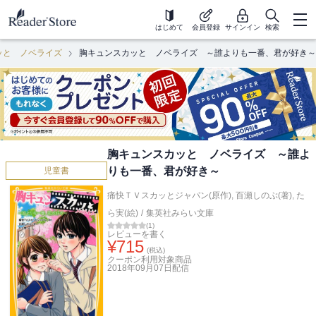
はじめて
会員登録
サインイン
検索
ッと ノベライズ
胸キュンスカッと ノベライズ ～誰よりも一番、君が好き～
胸キュンスカッと ノベライズ ～誰よ
りも一番、君が好き～
児童書
痛快ＴＶスカッとジャパン(原作)
,
百瀬しのぶ(著)
,
た
ら実(絵)
/
集英社みらい文庫
(
1
)
レビューを書く
¥
715
(税込)
クーポン利用対象商品
2018年09月07日
配信