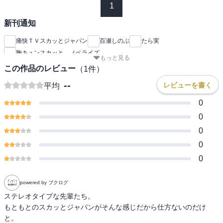
1
新刊通知
痛快ＴＶスカッとジャパン
百瀬しのぶ
たら実
胸キュンスカッと ノベライズ
もっと見る
この作品のレビュー
（
1
件）
--
レビューを書く
平均
0
0
0
0
0
powered by ブクログ
ステレオタイプな先輩たち。

もともとのスカッとジャパンがそんな感じだから仕方ないのだけ
と。
