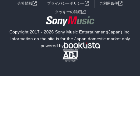
会社情報
プライバシーポリシー
ご利用条件
女子向けラノベ
小説
利用規約
クッキーの詳細
国内小説
海外小説
Copyright 2017 - 2026 Sony Music Entertainment(Japan) Inc.
ミステリー
SF
Information on the site is for the Japan domestic market only
powered by
歴史・時代小説
文学
雑誌
グラビア写真集
ボーイズラブ
ティーンズラブ
人文・思想・歴史
社会・政治・法律
ビジネス・経済
サイエンス・テクノロジー
コンピュータ・情報
くらし・家庭
料理・酒
ファッション・美容・ダイエット