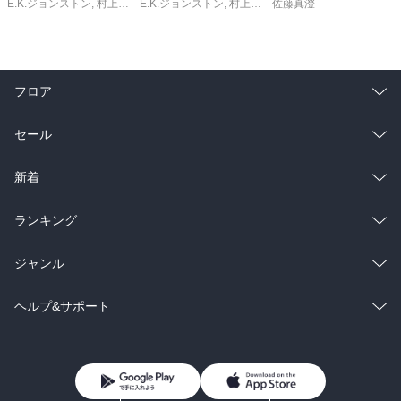
E.K.ジョンストン
,
村上清幸
E.K.ジョンストン
,
村上清幸
佐藤真澄
フロア
総合
コミック
セール
ラノベ
小説
総合
コミック
新着
雑誌・グラビア
ビジネス・実用
ラノベ
小説
総合
コミック
ランキング
BL・TL
雑誌・グラビア
ビジネス・実用
ラノベ
小説
総合
コミック
ジャンル
BL・TL
雑誌・グラビア
ビジネス・実用
ラノベ
小説
コミック
男性コミック
ヘルプ&サポート
BL・TL
雑誌・グラビア
ビジネス・実用
女性コミック
コミック誌
初めての方へ
ヘルプ
BL・TL
ライトノベル
男子向けラノベ
よくあるご質問
お問い合わせ