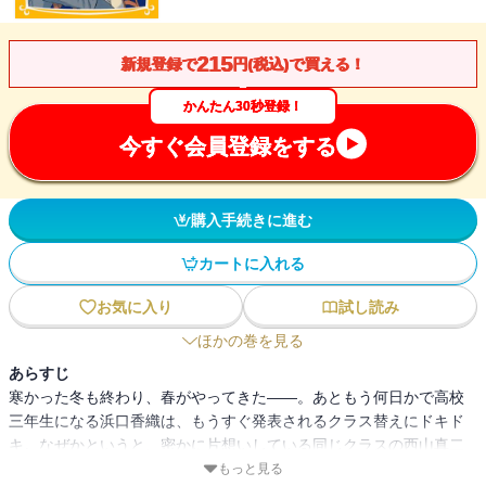
215
新規登録で
円(税込)で買える！
かんたん30秒登録！
今すぐ会員登録をする
購入手続きに進む
カートに入れる
お気に入り
試し読み
ほかの巻を見る
あらすじ
寒かった冬も終わり、春がやってきた――。あともう何日かで高校
三年生になる浜口香織は、もうすぐ発表されるクラス替えにドキド
キ。なぜかというと、密かに片想いしている同じクラスの西山真二
と、ちがうクラスになっちゃうかもしれないから・・・・・・。友
もっと見る