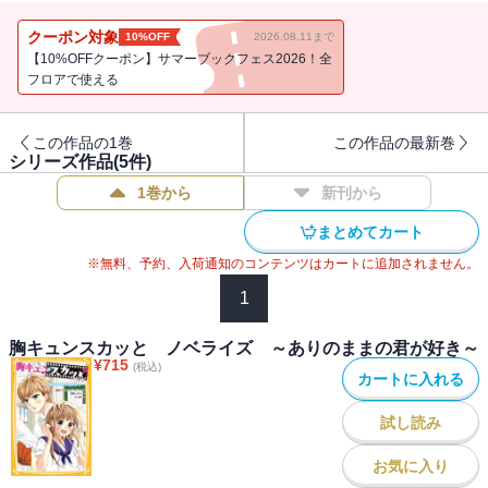
だちだった二人だけど、エイプリルフールの日の小さなウソをきっ
かけに恋が動き始める!? 読むとスカッと爽快な、青春学園ラブスト
クーポン対象
10%OFF
2026.08.11まで
ーリーを５編収録！ 【目次】恋のエイプリルフール/消せない想い/
【10%OFFクーポン】サマーブックフェス2026！全
恋も部活も全力スマッシュ/笑う門には恋来たる/私は幼なじみのマネ
フロアで使える
ージャー
この作品の1巻
この作品の最新巻
シリーズ作品(
5
件)
1巻から
新刊から
まとめてカート
※無料、予約、入荷通知のコンテンツはカートに追加されません。
1
胸キュンスカッと ノベライズ ～ありのままの君が好き～
¥
715
(税込)
カートに入れる
試し読み
お気に入り