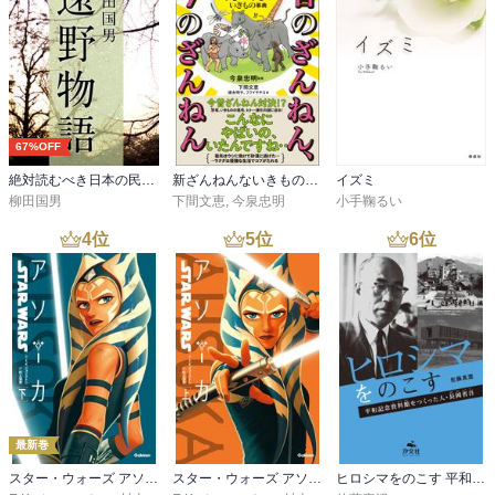
67%OFF
絶対読むべき日本の民話 遠野物語
新ざんねんないきもの事典 昔のざんねん、今のざんねん
イズミ
柳田国男
下間文恵
,
今泉忠明
小手鞠るい
4
位
5
位
6
位
最新巻
スター・ウォーズ アソーカ 下
スター・ウォーズ アソーカ 上
ヒロシマをのこす 平和記念資料館をつくった人・長岡省吾