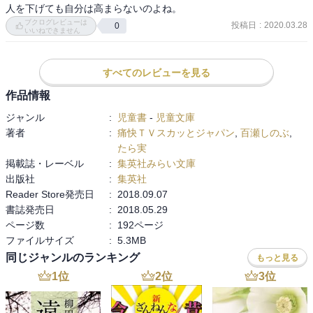
人を下げても自分は高まらないのよね。
ブクログレビューは
投稿日
:
2020.03.28
0
いいねできません
すべてのレビューを見る
作品情報
ジャンル
:
児童書
-
児童文庫
著者
:
痛快ＴＶスカッとジャパン
,
百瀬しのぶ
,
たら実
掲載誌・レーベル
:
集英社みらい文庫
出版社
:
集英社
Reader Store発売日
:
2018.09.07
書誌発売日
:
2018.05.29
ページ数
:
192ページ
ファイルサイズ
:
5.3MB
同じジャンルのランキング
もっと見る
1
位
2
位
3
位