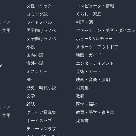
女性コミック
コンピュータ・情報
コミック誌
くらし・家庭
ラビア
ライトノベル
料理・酒
・実用
男子向けラノベ
ファッション・美容・ダイエッ
女子向けラノベ
ホビー&カルチャー
小説
スポーツ・アウトドア
国内小説
地図・ガイド
海外小説
エンターテイメント
グ
ミステリー
芸術・アート
SF
映画・音楽・演劇
歴史・時代小説
写真集
文学
教養
雑誌
医学・福祉
ラビア
グラビア写真集
教育・語学・参考書
・実用
ボーイズラブ
児童書
ティーンズラブ