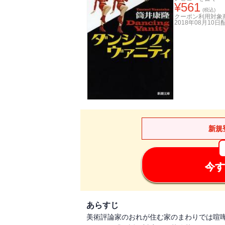
¥
561
(税込)
クーポン利用対象
2018年08月10日
新規
今す
あらすじ
美術評論家のおれが住む家のまわりでは喧