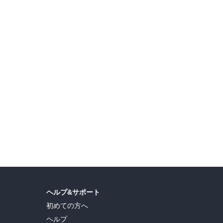
年記念フェア
『ROPPEN－六篇－』『黄昏流星群』『らーめん 再遊記』などビッグコミックス新刊フェア！
ヘルプ&サポート
初めての方へ
ヘルプ