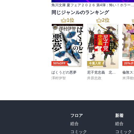
角川文庫 夏フェア２０２６ 第4弾：怖い！ホラ
同じジャンルのランキング
1
位
2
位
50%OFF
今週入荷
20%
ばくうどの悪夢
尼子党忠義 北近江合戦心得〈八〉
倫敦ス
澤村伊智
井原忠政
米澤穂
フロア
新着
総合
総合
コミック
コミック