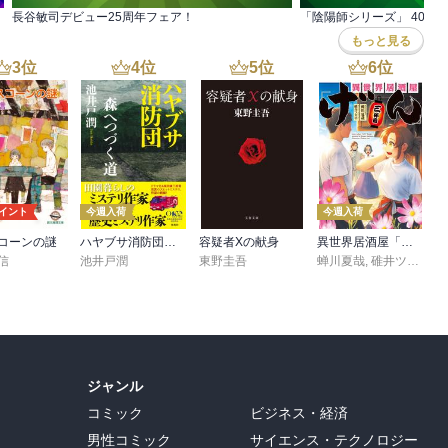
ー小説
長谷敏司デビュー25周年フェア！
「陰陽師シリーズ」 40周
もっと見る
3
位
4
位
5
位
6
位
ポイント
今週入荷
今週入荷
コーンの謎
ハヤブサ消防団 森へつづく道
容疑者Xの献身
異世界居酒屋「げん」三杯目
信
池井戸潤
東野圭吾
蝉川夏哉
,
碓井ツカサ
ジャンル
コミック
ビジネス・経済
男性コミック
サイエンス・テクノロジー