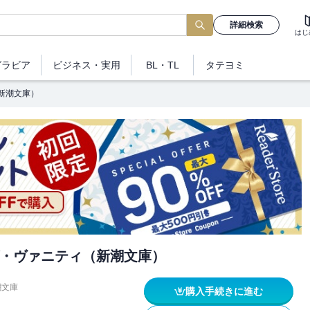
詳細検索
はじ
グラビア
ビジネス
・実用
BL・TL
タテヨミ
新潮文庫）
・ヴァニティ（新潮文庫）
潮文庫
購入手続きに進む