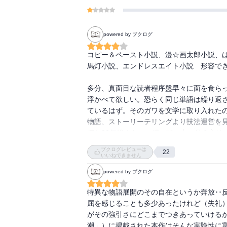
powered by ブクログ
コピー＆ペースト小説、漫☆画太郎小説、
馬灯小説、エンドレスエイト小説　形容でき
多分、真面目な読者程序盤早々に面を食ら
浮かべて欲しい。恐らく同じ単語は繰り返
ているはず。そのガワを文学に取り入れたの
物語、ストーリーテリングより技法運営を見
何か20年後くらいの僕の頭の中、見え方は
ら本編339頁に4時間もかかりました

ブクログレビューは
22
もう少し歳を重ねたら何か違う物が見えてき
いいねできません
話筋とはまったく関係ないかもしれないがス
powered by ブクログ
それが御大の策略なのかはわかりませんが
特異な物語展開のその自在というか奔放･･
屈を感じることも多少あったけれど（失礼
がその強引さにどこまでつきあっていけるか
潮」）に掲載された本作はそんな実験性に