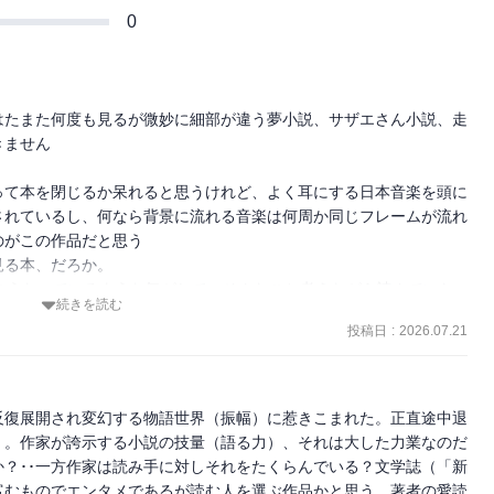
0
はたまた何度も見るが微妙に細部が違う夢小説、サザエさん小説、走
ません

って本を閉じるか呆れると思うけれど、よく耳にする日本音楽を頭に
されているし、何なら背景に流れる音楽は何周か同じフレームが流れ
がこの作品だと思う

る本、だろか。

こうなっているような気がして。そんなこと考えながら読んでいた
続きを読む
投稿日
:
2026.07.21
そう（気付けそう）

ルメ味がまだ隠されているような豊かさがある

…
反復展開され変幻する物語世界（振幅）に惹きこまれた。正直途中退
）。作家が誇示する小説の技量（語る力）、それは大した力業なのだ
？･･一方作家は読み手に対しそれをたくらんでいる？文学誌（「新
富むものでエンタメであるが読む人を選ぶ作品かと思う。著者の愛読