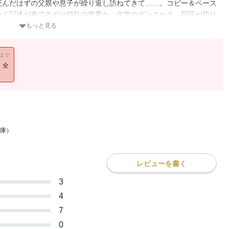
死んだはずの父親や息子が繰り返し訪ねてきて……。コピー＆ペース
いく記述が奏でるのは錯乱の世界か、文学のダンスか？ 巨匠が切り
到の文学世界！
もっと見る
11まで
！全
庫）
レビューを書く
3
4
7
0