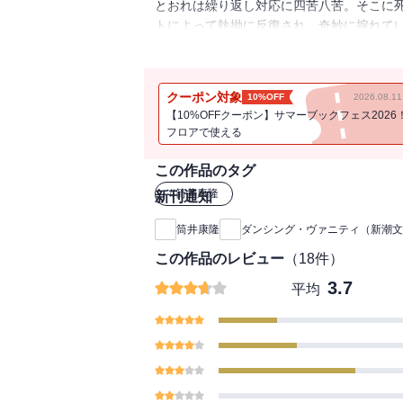
とおれは繰り返し対応に四苦八苦。そこに
トによって執拗に反復され、奇妙に捩れて
開いた恐るべき技法の頂点にして、前人未
クーポン対象
10%OFF
2026.08.
【10%OFFクーポン】サマーブックフェス2026
フロアで使える
この作品のタグ
#
筒井康隆
新刊通知
筒井康隆
ダンシング・ヴァニティ（新潮文
この作品のレビュー
（
18
件）
3.7
平均