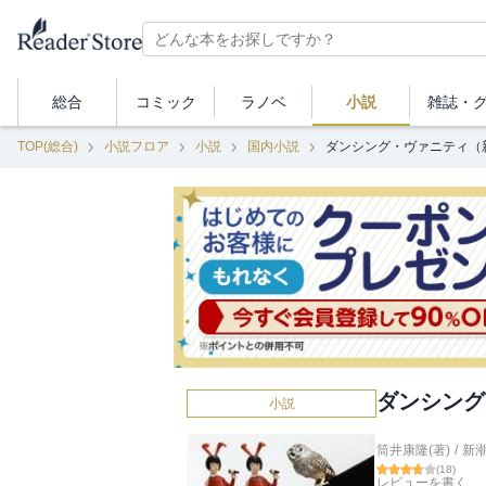
総合
コミック
ラノベ
小説
雑誌・
TOP(総合)
小説フロア
小説
国内小説
ダンシング・ヴァニティ（
ダンシング
小説
筒井康隆(著)
/
新
(
18
)
レビューを書く