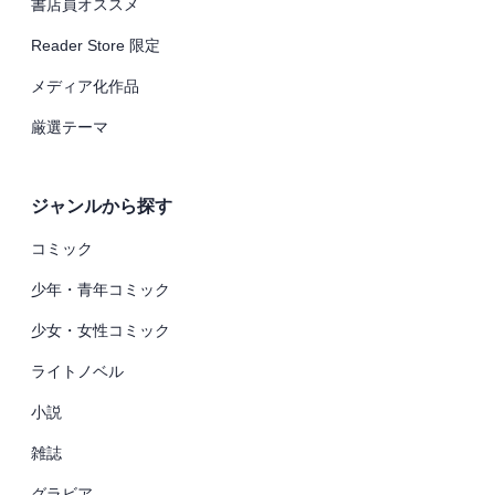
書店員オススメ
Reader Store 限定
メディア化作品
厳選テーマ
ジャンルから探す
コミック
少年・青年コミック
少女・女性コミック
ライトノベル
小説
雑誌
グラビア