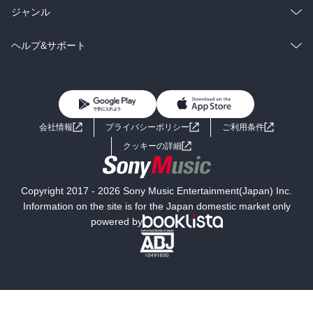
BL・TL
雑誌・グラビア
ビジネス・実用
ラノベ
小説
総合
コミック
ジャンル
BL・TL
雑誌・グラビア
ビジネス・実用
ラノベ
小説
コミック
男性コミック
ヘルプ&サポート
BL・TL
雑誌・グラビア
ビジネス・実用
女性コミック
コミック誌
初めての方へ
ヘルプ
BL・TL
ライトノベル
男子向けラノベ
よくあるご質問
お問い合わせ
会社情報
プライバシーポリシー
ご利用条件
女子向けラノベ
小説
利用規約
クッキーの詳細
国内小説
海外小説
Copyright 2017 - 2026 Sony Music Entertainment(Japan) Inc.
ミステリー
SF
Information on the site is for the Japan domestic market only
powered by
歴史・時代小説
文学
雑誌
グラビア写真集
ボーイズラブ
ティーンズラブ