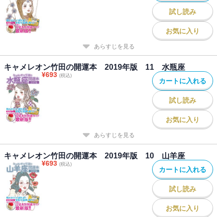
abemaTV、J-WAVEなど、テレビ・ラジオ出演、書籍の執筆、雑誌
試し読み
の連載、アプリ監修など幅広く活躍。
ANA公式サイトで『キャメレオン竹田のANA旅占い』も連載中。公
お気に入り
式LINE@では、波動がよくなるメッセージを毎日発信！フォロワー
あらすじを見る
は55,000人を超える。
著書に『月星座占い:月を味方にすれば運命は変えられる』（実業之
キャメレオン竹田の開運本 2019年版 11 水瓶座
日本社）、『占星術が教えてくれる 相性のひみつ』（日本実業出版
¥
693
(税込)
カートに入れる
社）、『神さまとの直通電話:運がよくなる《波動》の法則』（三笠
書房）、『マンガ おもしろいほどよく当たる！12星座あるある』
試し読み
（アスコム）などがある。
お気に入り
あらすじを見る
キャメレオン竹田の開運本 2019年版 10 山羊座
¥
693
(税込)
カートに入れる
試し読み
お気に入り