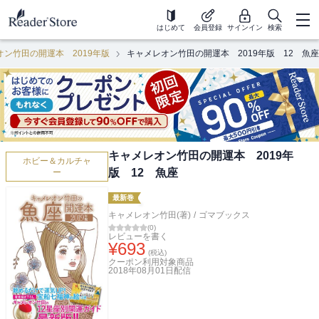
はじめて
会員登録
サインイン
検索
オン竹田の開運本 2019年版
キャメレオン竹田の開運本 2019年版 12 魚座
キャメレオン竹田の開運本 2019年
ホビー＆カルチャ
版 12 魚座
ー
最新巻
キャメレオン竹田(著)
/
ゴマブックス
(
0
)
レビューを書く
¥
693
(税込)
クーポン利用対象商品
2018年08月01日
配信