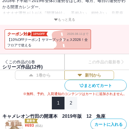
2018年下半期～2019年全体の運勢をはじめ、毎月、毎日の運勢がわ
かる開運カレンダー、
ますます運気が上がる『開運神社』、手相占い、相性占い、月星座
占いなど、
もっと見る
“開運”のためのあらゆる情報がギュッとつまった1冊です。
クーポン対象
10%OFF
2026.08.11まで
■TVや雑誌などさまざまなメディアで引っ張りだこの人気占い師、キ
【10%OFFクーポン】サマーブックフェス2026！全
ャメレオン竹田が12星座を別に占う！
フロアで使える
■2018年9月から使える開運カレンダー付き！
■カバー・イラストは各メディアで活躍中のトシダナルホ氏！
この作品の1巻
この作品の最新巻
＜特典＞ 眺めるだけで運気UP★『宝船七福神の絵』携帯画面つき
シリーズ作品(
12
件)
1巻から
新刊から
【著者プロフィール】
キャメレオン竹田（きゃめれおん・たけだ）
まとめてカート
占星術研究家・作家・イラストレーター・波動セラピスト・旅人・
※無料、予約、入荷通知のコンテンツはカートに追加されません。
株式会社トウメイ人間製作所 代表取締役。
「自分の波動を整えて、開運していくコツ」を日々、研究し、国内
1
2
外のパワースポット、聖地をめぐりながらワクワク開運、次元上昇
をライフワークとしている。
キャメレオン竹田の開運本 2019年版 12 魚座
ジュエリーブランド「HOSHiGAMI」を立ち上げるほか、会員制オン
最新巻
カートに入れる
¥
693
(税込)
ラインサロン（キャメサロン）を主宰、テレビ朝日、フジテレビ、