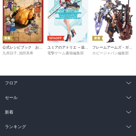
新着
50%OFF
新着
公式レシピブック おうちで作れるダンジョン飯
ユミアのアトリエ ～追憶の錬金術士と幻創の地～ ザ・コンプリートガイド
フレームアームズ・ガール 3Dコレクション
九井諒子
,
池田美希
電撃ゲーム書籍編集部
ホビージャパン編集部
フロア
総合
コミック
セール
ラノベ
小説
総合
コミック
新着
雑誌・グラビア
ビジネス・実用
ラノベ
小説
総合
コミック
ランキング