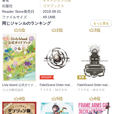
著者
:
キャメレオン竹田
出版社
:
ゴマブックス
Reader Store発売日
:
2018.08.01
ファイルサイズ
:
49.1MB
同じジャンルのランキング
もっと見る
1
位
2
位
3
位
93%OFF
新着
Livly Island 公式ガイドブック４ 心が重なるリヴリーの世界【プロダクトコード付き】
Fate/Grand Order material I
Fate/Grand Order material XVIII
ココネ株式会社
ＴＹＰＥ－ＭＯＯＮ
ＴＹＰＥ－ＭＯＯＮ
4
位
5
位
6
位