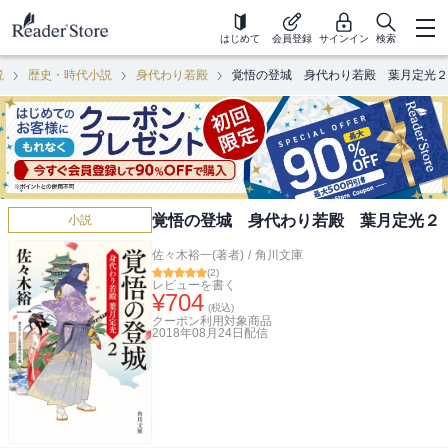
はじめて
会員登録
サインイン
検索
説
歴史・時代小説
身代わり若殿
覚悟の登城 身代わり若殿 葉月定光２
覚悟の登城 身代わり若殿 葉月定光２
小説
佐々木裕一(著者)
/
角川文庫
(
2
)
レビューを書く
¥
704
(税込)
クーポン利用対象商品
2018年08月24日
配信