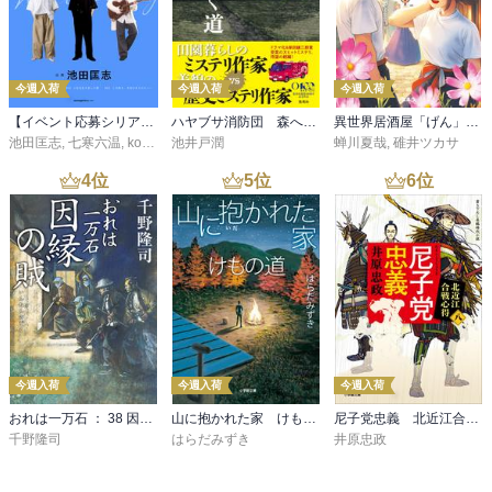
今週入荷
今週入荷
今週入荷
【イベント応募シリアルコード付】池田匡志出演・オーディオフォトブック「あの日」SPECIAL EDITION（音声／動画付）
ハヤブサ消防団 森へつづく道
異世界居酒屋「げん」三杯目
池田匡志
,
七寒六温
,
konoko58
池井戸潤
,
村崎キコ
蝉川夏哉
,
碓井ツカサ
4
位
5
位
6
位
今週入荷
今週入荷
今週入荷
おれは一万石 ： 38 因縁の賊
山に抱かれた家 けもの道
尼子党忠義 北近江合戦心得〈八〉
千野隆司
はらだみずき
井原忠政