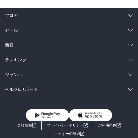
フロア
総合
コミック
セール
ラノベ
小説
総合
コミック
新着
雑誌・グラビア
ビジネス・実用
ラノベ
小説
総合
コミック
ランキング
BL・TL
雑誌・グラビア
ビジネス・実用
ラノベ
小説
総合
コミック
ジャンル
BL・TL
雑誌・グラビア
ビジネス・実用
ラノベ
小説
コミック
男性コミック
ヘルプ&サポート
BL・TL
雑誌・グラビア
ビジネス・実用
女性コミック
コミック誌
初めての方へ
ヘルプ
BL・TL
ライトノベル
男子向けラノベ
よくあるご質問
お問い合わせ
会社情報
プライバシーポリシー
ご利用条件
女子向けラノベ
小説
利用規約
クッキーの詳細