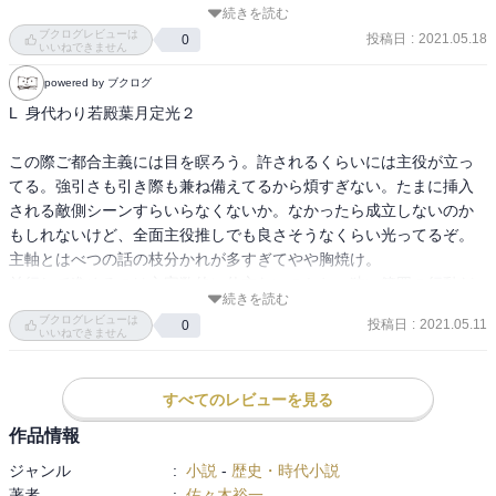
続きを読む
ブクログレビューは
投稿日
:
2021.05.18
0
令和3年5月17日～18日
いいねできません
powered by ブクログ
L  身代わり若殿葉月定光２

この際ご都合主義には目を瞑ろう。許されるくらいには主役が立っ
てる。強引さも引き際も兼ね備えてるから煩すぎない。たまに挿入
される敵側シーンすらいらなくないか。なかったら成立しないのか
もしれないけど、全面主役推しでも良さそうなくらい光ってるぞ。

主軸とはべつの話の枝分かれが多すぎてやや胸焼け。

並行して進めるのは文字数的に仕方ないのかね。狭い範囲の行動だ
続きを読む
もんな。

ブクログレビューは
投稿日
:
2021.05.11
0
いいねできません
すべてのレビューを見る
作品情報
ジャンル
:
小説
-
歴史・時代小説
著者
:
佐々木裕一