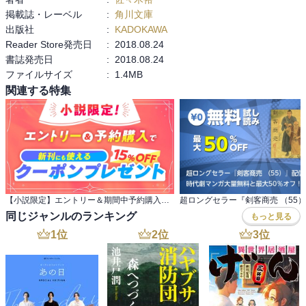
掲載誌・レーベル
:
角川文庫
出版社
:
KADOKAWA
Reader Store発売日
:
2018.08.24
書誌発売日
:
2018.08.24
ファイルサイズ
:
1.4MB
関連する特集
【小説限定】エントリー＆期間中予約購入でクーポンプレゼント
同じジャンルのランキング
もっと見る
1
位
2
位
3
位