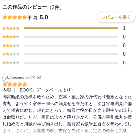
この作品のレビュー
（
2
件）
5.0
レビューを書く
平均
1
0
0
0
0
powered by ブクログ
内容（「BOOK」データベースより）

御家断絶の危機を救うため、旗本・葉月家の身代わり若殿となった
虎丸。ようやく家来一同への顔見せを果たすと、次は将軍謁見に備
えて稽古に励む。虎丸にとって、御目付役の目が光る殿中での非礼
は命取りだ。だが、困難は次々と降りかかる。公儀が芸州虎丸を捜
し始めると川賊が再び動き出し、葉月家も飯米五百石を奪われてし
まう。さらに、大老格の柳沢吉保と先代・葉月定義の確執も判明
し…風雲急を告げる、シリーズ第2弾!
