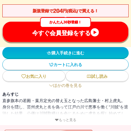
204
新規登録で
円(税込)で買える！
かんたん30秒登録！
今すぐ会員登録をする
購入手続きに進む
カートに入れる
お気に入り
試し読み
ほかの巻を見る
あらすじ
直参旗本の若殿・葉月定光の替え玉となった広島藩士・村上虎丸。
身分を隠し、芸州虎丸と名を偽って江戸の川で悪事を働く"川賊"を退
治した結果、公儀は川賊取締りを命じるために虎丸を探し始めてし
まい・・・・・・
もっと見る