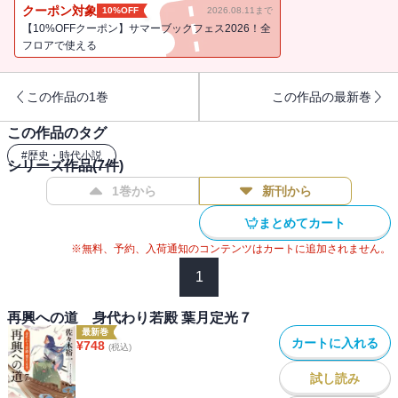
クーポン対象
10%OFF
2026.08.11まで
【10%OFFクーポン】サマーブックフェス2026！全
フロアで使える
この作品の1巻
この作品の最新巻
この作品のタグ
#
歴史・時代小説
シリーズ作品(
7
件)
1巻から
新刊から
まとめてカート
※無料、予約、入荷通知のコンテンツはカートに追加されません。
1
再興への道 身代わり若殿 葉月定光７
最新巻
カートに入れる
¥
748
(税込)
試し読み