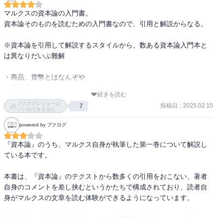
マルクスの資本論の入門書。

資本論そのものを読むための入門書なので、引用と解説からなる。

※資本論を引用して解説するスタイルから、数ある資本論入門本と
は異なりだいぶ難解

・商品、貨幣とはなんぞや

・労働者はいかにして生まれどうなるのか

続きを読む
・剰余価値の発生メカニズム(労働により生み出す価値>労働力の費
ブクログレビューは
投稿日
:
2025.02.15
7
用)

いいねできません
など、資本主義的生産様式が支配的である社会において、何がどう
powered by ブクログ
してどうなって今に至る。また、将来はこうなるであろうと引用し
つつ解説された書籍。

『資本論』のうち、マルクス自身が執筆した第一巻について解説し
原文が難解で多様な解釈が可能なのか、学者間でも理解が異なるら
ている本です。

しいので鵜呑みにせず読み解くべき一冊。

この手の本をしっかり理解できると、資本論そのものもなんとか読
本書は、『資本論』のテクストから数多くの引用をおこない、著者
み解ける日が来る、かもしれない。
自身のコメントを差し挟むというかたちで構成されており、読者自
身がマルクスの文章を読む体験ができるようになっています。
