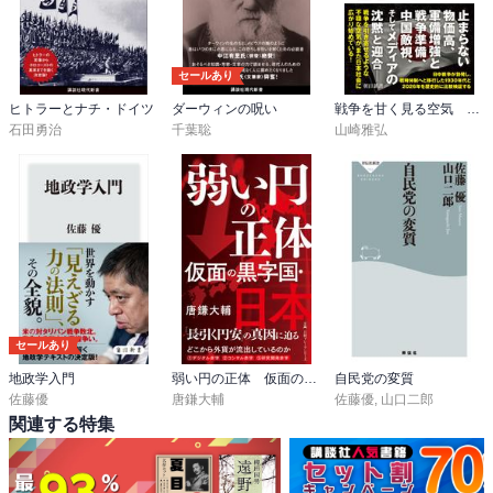
セールあり
ヒトラーとナチ・ドイツ
ダーウィンの呪い
戦争を甘く見る空気 1930年代と似た道を進む現代日本
石田勇治
千葉聡
山崎雅弘
セールあり
地政学入門
弱い円の正体 仮面の黒字国・日本
自民党の変質
佐藤優
唐鎌大輔
佐藤優
,
山口二郎
関連する特集