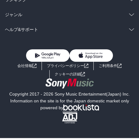
BL・TL
雑誌・グラビア
ビジネス・実用
ラノベ
小説
総合
コミック
ジャンル
BL・TL
雑誌・グラビア
ビジネス・実用
ラノベ
小説
コミック
男性コミック
ヘルプ&サポート
BL・TL
雑誌・グラビア
ビジネス・実用
女性コミック
コミック誌
初めての方へ
ヘルプ
BL・TL
ライトノベル
男子向けラノベ
よくあるご質問
お問い合わせ
会社情報
プライバシーポリシー
ご利用条件
女子向けラノベ
小説
利用規約
クッキーの詳細
国内小説
海外小説
Copyright 2017 - 2026 Sony Music Entertainment(Japan) Inc.
ミステリー
SF
Information on the site is for the Japan domestic market only
powered by
歴史・時代小説
文学
雑誌
グラビア写真集