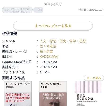
『資本論』の注釈的解説書としては、平田清明の『コンメンタール
続きを読む
『資本』』全4巻（日本評論社）や佐藤金三郎ほか編『資本論を学
ブクログレビューは
投稿日
:
2020.01.07
2
ぶ』（有斐閣）などがありますが、著者自身の研究も含め、最新の
いいねできません
マルクス研究の成果についても触れられているところに特徴があり
ます。

すべてのレビューを見る
第一篇「商品と貨幣」では、著者の中心的な研究課題である「物象
作品情報
化」の概念についてとくにくわしく解説がなされています。また、
ジャンル
:
人文・思想・歴史
-
哲学・思想
福祉国家的な制度の実現をめざす運動が労働者のアソシエーション
著者
:
佐々木隆治
へとつながる可能性をもっていることや、フェミニズムやエコロジ
掲載誌・レーベル
:
角川選書
ーの観点からの問題提起に対してマルクス主義がどのようにこたえ
出版社
:
KADOKAWA
ることができるのかといった問題についても言及がなされており、
Reader Store発売日
:
2018.07.20
『資本論』に秘められたさまざまな思想的可能性が掘り起こされて
書誌発売日
:
2018.07.20
います。
ファイルサイズ
:
4.9MB
関連する作品
もっと見る