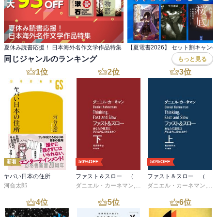
夏休み読書応援！ 日本海外名作文学作品特集
【夏電書2026】 セット割キャン
同じジャンルのランキング
もっと見る
1
位
2
位
3
位
新着
50%OFF
50%OFF
ヤバい日本の住所
ファスト＆スロー （下）
ファスト＆スロー （上）
河合太郎
ダニエル・カーネマン
,
村井章子
ダニエル・カーネマン
,
村
4
位
5
位
6
位