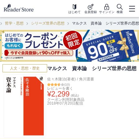
はじめて
会員登録
サインイン
検索
哲学・思想
シリーズ世界の思想
マルクス 資本論 シリーズ世界の思想
マルクス 資本論 シリーズ世界の思想
人文・思想・歴史
佐々木隆治(著者)
/
角川選書
(
10
)
レビューを書く
¥
2,299
(税込)
クーポン利用対象商品
2018年07月20日
配信