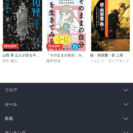
50%OFF
72%OFF
山怪 青 山人が語る不思議な話
「そのままの自分」を生きてみる 精神科医が教える自分を責めない気持ちの整理術 (特装版)
銃・病原菌・鉄 上巻
田中 康弘
藤野智哉
ジャレド・ダイアモンド
フロア
総合
コミック
セール
ラノベ
小説
総合
コミック
新着
雑誌・グラビア
ビジネス・実用
ラノベ
小説
総合
コミック
ランキング