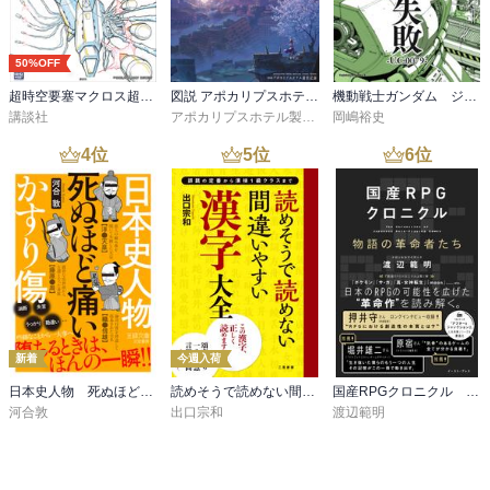
50%OFF
超時空要塞マクロス超百科
図説 アポカリプスホテル運営記録
機動戦士ガンダム ジオン軍事技術の系譜 ジオン軍の失敗 U.C.0079
講談社
アポカリプスホテル製作委員会
岡嶋裕史
4
位
5
位
6
位
新着
今週入荷
日本史人物 死ぬほど痛いかすり傷
読めそうで読めない間違いやすい漢字 大全
国産RPGクロニクル 物語の革命者たち
河合敦
出口宗和
渡辺範明