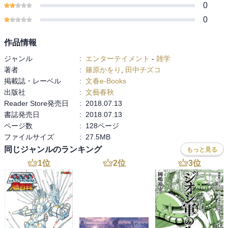
0
めます。
お子さんとのおでかけのお供にぜひ！
0
作品情報
ジャンル
:
エンターテイメント
-
雑学
著者
:
篠原かをり
,
田中チズコ
掲載誌・レーベル
:
文春e-Books
出版社
:
文藝春秋
Reader Store発売日
:
2018.07.13
書誌発売日
:
2018.07.13
ページ数
:
128ページ
ファイルサイズ
:
27.5MB
同じジャンルのランキング
もっと見る
1
位
2
位
3
位