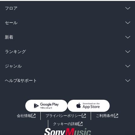
フロア
総合
コミック
セール
ラノベ
小説
総合
コミック
新着
雑誌・グラビア
ビジネス・実用
ラノベ
小説
総合
コミック
ランキング
BL・TL
雑誌・グラビア
ビジネス・実用
ラノベ
小説
総合
コミック
ジャンル
BL・TL
雑誌・グラビア
ビジネス・実用
ラノベ
小説
コミック
男性コミック
ヘルプ&サポート
BL・TL
雑誌・グラビア
ビジネス・実用
女性コミック
コミック誌
初めての方へ
ヘルプ
BL・TL
ライトノベル
男子向けラノベ
よくあるご質問
お問い合わせ
会社情報
プライバシーポリシー
ご利用条件
女子向けラノベ
小説
利用規約
クッキーの詳細