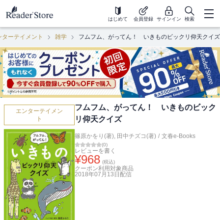
はじめて
会員登録
サインイン
検索
ンターテイメント
雑学
フムフム、がってん！ いきものビックリ仰天クイズ
フムフム、がってん！ いきものビック
エンターテイメン
リ仰天クイズ
ト
篠原かをり(著)
,
田中チズコ(著)
/
文春e-Books
(
0
)
レビューを書く
¥
968
(税込)
クーポン利用対象商品
2018年07月13日
配信