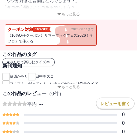
「ウシが好きな音楽はなんでしょう？」
「タコの心臓はいくつあるでしょう？」
「ペンギンの卵をゆで卵にすると白身は何色になる？」
もっと見る
「クモが酔っ払う飲み物は？」
クーポン対象
10%OFF
2026.08.11まで
・・・・・・などなど、いきものに詳しいフムフム博士と助手のQ太
【10%OFFクーポン】サマーブックフェス2026！全
くんと一緒に動物園・水族館・昆虫館をたずねて、博士の出題する
フロアで使える
いきものクイズにチャレンジ！
この作品のタグ
クイズに答えて解説を読めば、びっくり&おもしろい雑学が自然と身
につき、いきもの博士に！
#
みんなで楽しむクイズ本
新刊通知
動物園クイズの章扉は「迷路」、水族館クイズの章扉は「間違い探
篠原かをり
田中チズコ
し」、昆虫館クイズの章扉は「かくし絵」になっていて、遊びの要
フムフム、がってん！ いきものビックリ仰天クイズ
もっと見る
素がいっぱい。
この作品のレビュー
（
0
件）
クイズの作成・解説は、いきものが大好きで「クイズプレゼンバラ
--
レビューを書く
平均
エティーQさま!!」（テレビ朝日）、「篠原かをりのいきいきプラネ
0
ット」（ニッポン放送）ほか、テレビやラジオで活躍するクイズ女
王の篠原かをりが担当。
0
0
オールカラーのかわいいイラスト満載で、子どもから大人まで楽し