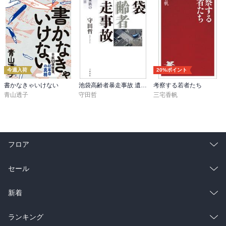
今週入荷
20%ポイント
書かなきゃいけない
池袋高齢者暴走事故 遺族と加害者家族の2060日
考察する若者たち
青山透子
守田哲
三宅香帆
フロア
総合
コミック
セール
ラノベ
小説
総合
コミック
新着
雑誌・グラビア
ビジネス・実用
ラノベ
小説
総合
コミック
ランキング