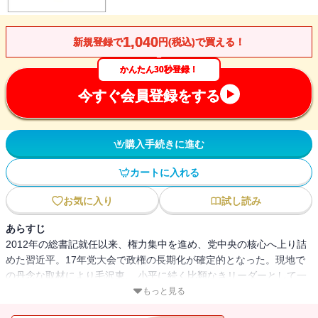
1,040
新規登録で
円(税込)で買える！
かんたん30秒登録！
今すぐ会員登録をする
購入手続きに進む
カートに入れる
お気に入り
試し読み
あらすじ
2012年の総書記就任以来、権力集中を進め、党中央の核心へ上り詰
めた習近平。17年党大会で政権の長期化が確定的となった。現地で
の丹念な取材により毛沢東、 小平に続く比類なきリーダーとして一
強体制を確立する様を描き出す。
もっと見る