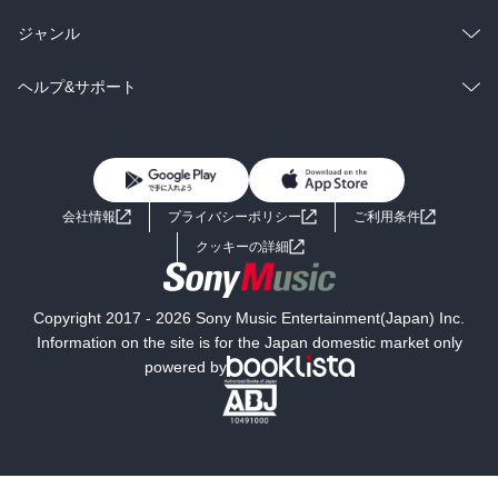
BL・TL
雑誌・グラビア
ビジネス・実用
ラノベ
小説
総合
コミック
ジャンル
BL・TL
雑誌・グラビア
ビジネス・実用
ラノベ
小説
コミック
男性コミック
ヘルプ&サポート
BL・TL
雑誌・グラビア
ビジネス・実用
女性コミック
コミック誌
初めての方へ
ヘルプ
BL・TL
ライトノベル
男子向けラノベ
よくあるご質問
お問い合わせ
会社情報
プライバシーポリシー
ご利用条件
女子向けラノベ
小説
利用規約
クッキーの詳細
国内小説
海外小説
Copyright 2017 - 2026 Sony Music Entertainment(Japan) Inc.
ミステリー
SF
Information on the site is for the Japan domestic market only
powered by
歴史・時代小説
文学
雑誌
グラビア写真集
ボーイズラブ
ティーンズラブ