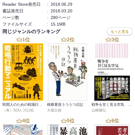
Reader Store発売日
:
2018.06.29
書誌発売日
:
2018.03.20
ページ数
:
280ページ
ファイルサイズ
:
15.1MB
同じジャンルのランキング
もっと見る
1
位
2
位
3
位
民間人のための戦場行動マニュアル
税務署員うつうつ日記
戦争を甘く見る空気 1930年代と似た道を進む現代日本
（有）SOU
,
川口拓
大蔵主税
山崎雅弘
4
位
5
位
6
位