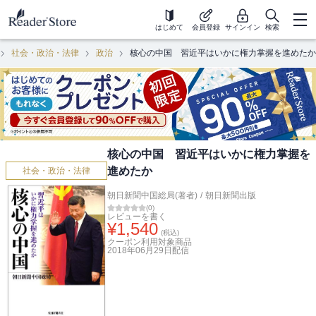
はじめて
会員登録
サインイン
検索
社会・政治・法律
政治
核心の中国 習近平はいかに権力掌握を進めたか
核心の中国 習近平はいかに権力掌握を
進めたか
社会・政治・法律
朝日新聞中国総局(著者)
/
朝日新聞出版
(
0
)
レビューを書く
¥
1,540
(税込)
クーポン利用対象商品
2018年06月29日
配信