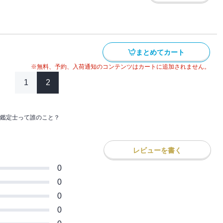
ない規格外な男子校高校生ユーリがおく
ーライフ第12巻♪
まとめてカート
※無料、予約、入荷通知のコンテンツはカートに追加されません。
1
2
鑑定士って誰のこと？
レビューを書く
0
0
0
0