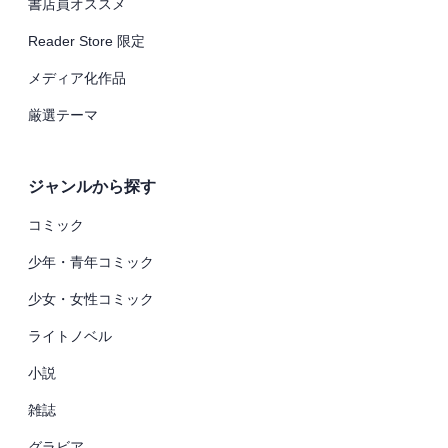
書店員オススメ
Reader Store 限定
メディア化作品
厳選テーマ
ジャンルから探す
コミック
少年・青年コミック
少女・女性コミック
ライトノベル
小説
雑誌
グラビア