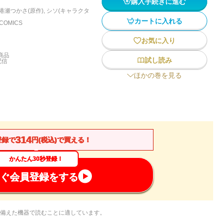
購入手続きに進む
港瀬つかさ(原作)
,
シソ(キャラクタ
カートに入れる
 COMICS
お気に入り
商品
試し読み
配信
ほかの巻を見る
314
登録で
円(税込)で買える！
かんたん30秒登録！
ぐ会員登録をする
備えた機器で読むことに適しています。