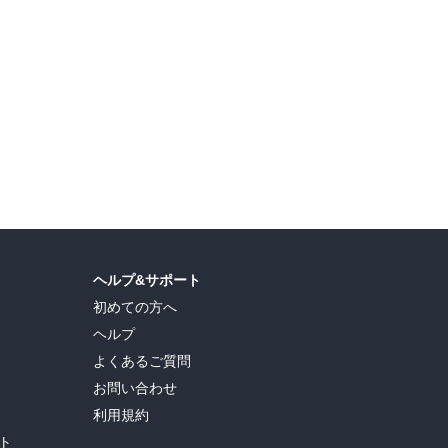
島ヒロ
,
宮島礼吏
,
新川直司
,
久世蘭
,
田中ドリル
,
御手元
,
吉河美希
,
鈴木央
,
ヒロユキ
,
ヘルプ&サポート
初めての方へ
ヘルプ
よくあるご質問
お問い合わせ
利用規約
ト