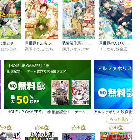
完結
異世界に落とされた…浄化は基本！@COMIC
異世界もふもふカフェ
装備製作系チートで異世界を自由に生きていきます
異世界のんびり素材採取生活
,
ほのぼのる500
高岡ゆう
,
イシバシヨウスケ
,
ぷにちゃん
,
満月シオン
Tobi
,
tera
ユミサキ
,
錬金王
,
リッ
巻まで全て30％OFF＆一部無料！
「HOLE UP GAMERS」1巻 配信記念！ ゲーム世界で大活躍フェア
アルファポリス 映像化作
もっと見る
3
位
4
位
5
位
6
位