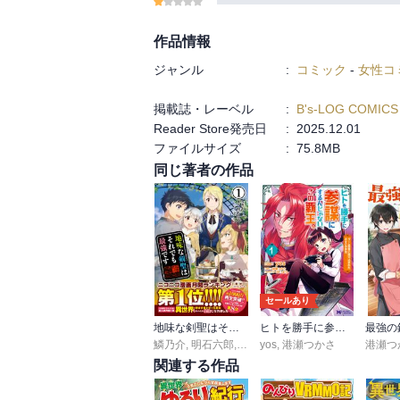
作品情報
ジャンル
:
コミック
-
女性コ
掲載誌・レーベル
:
B's-LOG COMICS
Reader Store発売日
:
2025.12.01
ファイルサイズ
:
75.8MB
同じ著者の作品
セールあり
地味な剣聖はそれでも最強です（コミック）
ヒトを勝手に参謀にするんじゃない、この覇王。～ゲーム世界に放り込まれたオタクの苦労～(コミック)
鱗乃介
,
明石六郎
,
蓮乗寺メイ
yos
,
港瀬つかさ
港瀬つ
関連する作品