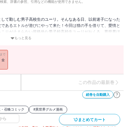
検索、辞書の参照、引用などの機能が使用できません。
として勤しむ男子高校生のユーリ。そんなある日、以前迷子になった
友であるエトルが遊びにやって来た！今回は猫の手を借りて、愛情と
っこりが止まらない規格外な男子校高校生ユーリがおくる、異世界ほ
もっと見る
11まで
！全
この作品の最新巻
続巻を自動購入
生・召喚コミック
#
異世界グルメ漫画
から
まとめてカート