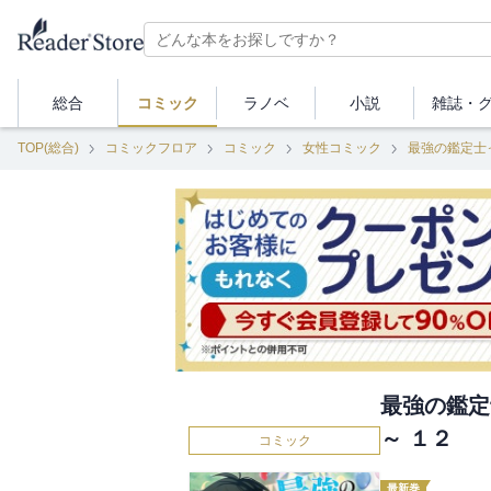
総合
コミック
ラノベ
小説
雑誌・
TOP(総合)
コミックフロア
コミック
女性コミック
最強の鑑定士
最強の鑑定
～ １２
コミック
最新巻