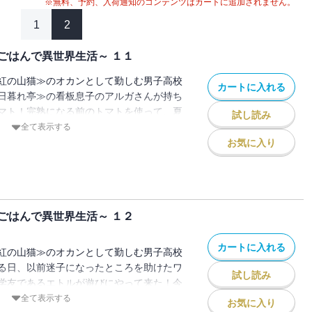
※無料、予約、入荷通知のコンテンツはカートに追加されません。
1
2
ごはんで異世界生活～ １１
紅の山猫≫のオカンとして勤しむ男子高校
カートに入れる
日暮れ亭≫の看板息子のアルガさんが持ち
マト！完熟になる前のトマトを使って、夏
試し読み
タを作ります♪仲間との絆がさらに深まる
全て表示する
ーリがおくる、異世界ほのぼのスローライ
お気に入り
ごはんで異世界生活～ １２
カートに入れる
紅の山猫≫のオカンとして勤しむ男子高校
る日、以前迷子になったところを助けたワ
試し読み
学友であるエトルが遊びにやって来た！今
愛情と肉汁たっぷりのハンバーグを作りま
全て表示する
お気に入り