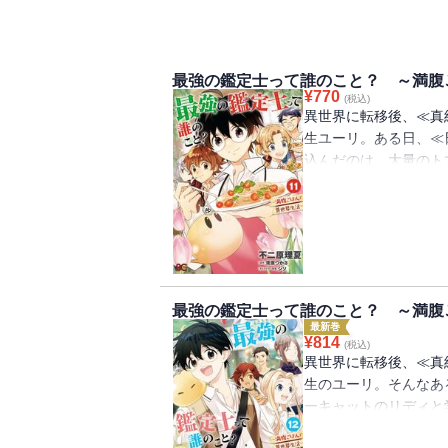
最強の鑑定士って誰のこと？ ～満腹
¥
770
(税込)
異世界に転移後、≪真
生ユーリ。ある日、≪
込んだのは、大量のト
にピッタリな冷製パス
チートな男子高校生ユ
フ第11巻☆
最強の鑑定士って誰のこと？ ～満腹
最新巻
¥
814
(税込)
異世界に転移後、≪真
生のユーリ。そんなあ
ーキャットのリディと
回は猫の手を借りて、