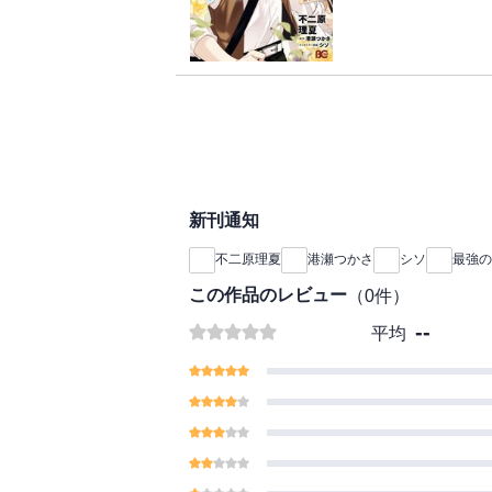
す！ほっこりが止まら
る、異世界ほのぼのスロ
新刊通知
不二原理夏
港瀬つかさ
シソ
最強の
この作品のレビュー
（
0
件）
--
平均