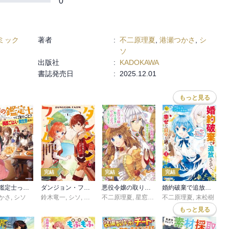
0
ミック
著者
:
不二原理夏
,
港瀬つかさ
,
シ
ソ
出版社
:
KADOKAWA
書誌発売日
:
2025.12.01
もっと見る
完結
完結
完結
最強の鑑定士って誰のこと？
ダンジョン・ファーム～家を追い出されたので、ダンジョンに農場をつくって暮らそうと思います～（コミック）
悪役令嬢の取り巻きやめようと思います 1
婚約破棄で追放されて、幸せな日々を過ごす。 ……え？ 私が世界に一人しか居ない水の聖女？ あ、今更泣きつかれても、知りませんけど？
かさ
,
シソ
鈴木竜一
,
シソ
,
もずくず
不二原理夏
,
星窓ぽんきち
不二原理夏
,
末松樹
もっと見る