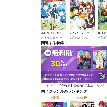
異世界ゆるり紀行 ～子育てしながら冒険者します～
のんびりＶＲＭＭＯ記
みずなともみ
,
水無月静琉
山鳥おふう
,
まぐろ猫＠恢猫
中島鯛
関連する特集
【フタスペ！2026年夏】男性向け異世界コミック 対象作品が最新
同じジャンルのランキング
1
位
2
位