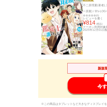
不二原理夏(著者)
,
ー原案)
/
B's-LOG
(
0
)
レビューを書く
¥
814
(税込)
クーポン利用対象
2025年12月01日
新規
今す
※この商品はタブレットなど大きなディスプレイを