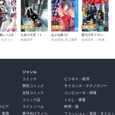
今週入荷
今週入荷
今週入荷
悪役令嬢レベル99 ～私は裏ボスですが魔王ではありません～ その６
九条の大罪（１７）
あかね噺 23
週刊少年マガジン 2026年36・37号[2026年8月5日発売]
,
七夕さとり
,
転
,
Tea
真鍋昌平
末永裕樹
,
馬上鷹将
金城宗幸
,
ノ村優介
,
真
ジャンル
コミック
ビジネス・経済
男性コミック
サイエンス・テクノロジー
女性コミック
コンピュータ・情報
コミック誌
くらし・家庭
ラビア
ライトノベル
料理・酒
・実用
男子向けラノベ
ファッション・美容・ダイエッ