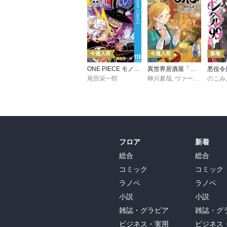
今週入荷
今週入荷
新着
ONE PIECE モノクロ版 115
異世界居酒屋「のぶ」(22)
尾田栄一郎
蝉川夏哉
,
ヴァージニア二等兵
のこみ
フロア
新着
総合
総合
コミック
コミック
ラノベ
ラノベ
小説
小説
雑誌・グラビア
雑誌・グ
ビジネス・実用
ビジネス