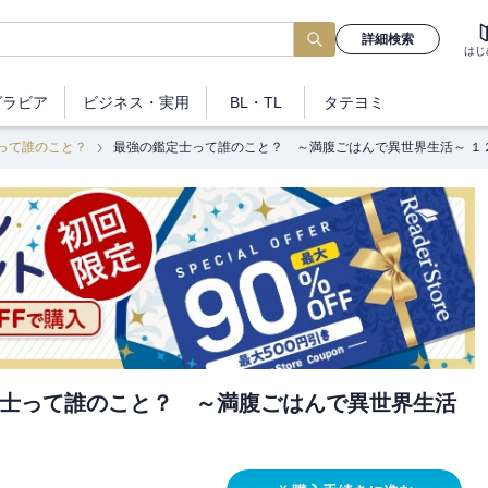
詳細検索
はじ
グラビア
ビジネス
・実用
BL・TL
タテヨミ
って誰のこと？
最強の鑑定士って誰のこと？ ～満腹ごはんで異世界生活～ １
士って誰のこと？ ～満腹ごはんで異世界生活