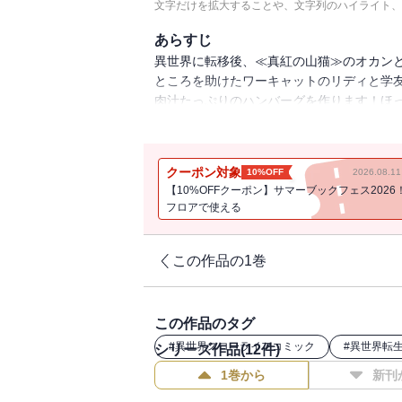
文字だけを拡大することや、文字列のハイライト、
あらすじ
異世界に転移後、≪真紅の山猫≫のオカン
ところを助けたワーキャットのリディと学
肉汁たっぷりのハンバーグを作ります！ほ
のぼのスローライフ第12巻♪
クーポン対象
10%OFF
2026.08.
【10%OFFクーポン】サマーブックフェス2026
フロアで使える
この作品の1巻
この作品のタグ
#
異世界スローライフコミック
#
異世界転
シリーズ作品(
12
件)
1巻から
新刊