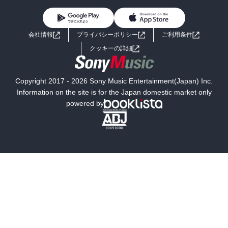
BL・TL
ライトノベル
男子向けラノベ
よくあるご質問
お問い合わせ
会社情報
プライバシーポリシー
ご利用条件
女子向けラノベ
小説
利用規約
クッキーの詳細
国内小説
海外小説
Copyright 2017 - 2026 Sony Music Entertainment(Japan) Inc.
ミステリー
SF
Information on the site is for the Japan domestic market only
powered by
歴史・時代小説
文学
雑誌
グラビア写真集
ボーイズラブ
ティーンズラブ
人文・思想・歴史
社会・政治・法律
ビジネス・経済
サイエンス・テクノロジー