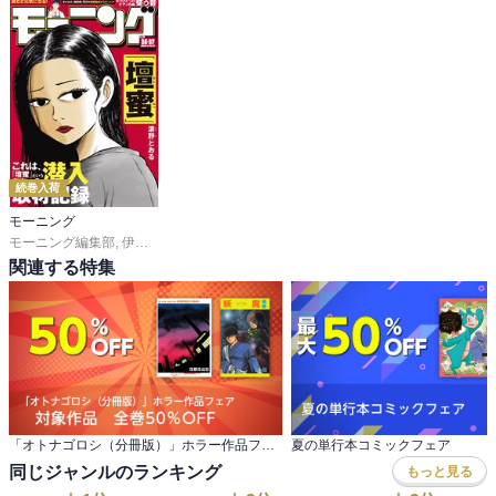
続巻入荷
モーニング
モーニング編集部
,
伊咲智太
,
オオイシヒロト
,
森高夕次
,
足立金太郎
,
出端祐大
,
江
関連する特集
「オトナゴロシ（分冊版）」ホラー作品フェア 対象作品 全巻50％OFF
夏の単行本コミックフェア
同じジャンルのランキング
もっと見る