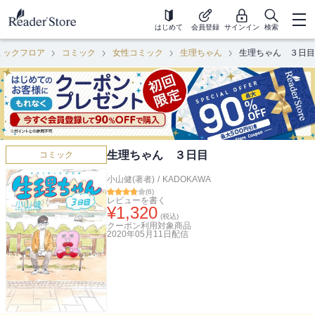
はじめて
会員登録
サインイン
検索
ミックフロア
コミック
女性コミック
生理ちゃん
生理ちゃん ３日目
生理ちゃん ３日目
コミック
小山健(著者)
/
KADOKAWA
(
6
)
レビューを書く
¥
1,320
(税込)
クーポン利用対象商品
2020年05月11日
配信