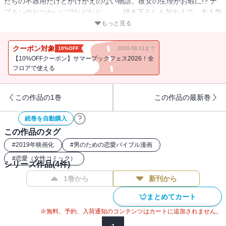
たちの不器用だけどかけがえのない物語。彼女の生理がお暇に!? ナ
プキンのおつかいに!?などなど……。描き下ろしも加わえて、大人気
作待望の第３巻発売!!
もっと見る
クーポン対象
10%OFF
2026.08.11まで
【10%OFFクーポン】サマーブックフェス2026！全
フロアで使える
この作品の1巻
この作品の最新巻
続巻を自動購入
この作品のタグ
#
2019年映画化
#
男のための恋愛バイブル漫画
#
恋愛（女性コミック）
シリーズ作品(
4
件)
1巻から
新刊から
まとめてカート
※無料、予約、入荷通知のコンテンツはカートに追加されません。