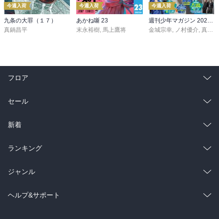
今週入荷
今週入荷
今週入荷
九条の大罪（１７）
あかね噺 23
週刊少年マガジン 2026年36・37号[2026年8月5日発売]
真鍋昌平
末永裕樹
,
馬上鷹将
金城宗幸
,
ノ村優介
,
真島ヒロ
フロア
総合
コミック
セール
ラノベ
小説
総合
コミック
新着
雑誌・グラビア
ビジネス・実用
ラノベ
小説
総合
コミック
ランキング
BL・TL
雑誌・グラビア
ビジネス・実用
ラノベ
小説
総合
コミック
ジャンル
BL・TL
雑誌・グラビア
ビジネス・実用
ラノベ
小説
コミック
男性コミック
ヘルプ&サポート
BL・TL
雑誌・グラビア
ビジネス・実用
女性コミック
コミック誌
初めての方へ
ヘルプ