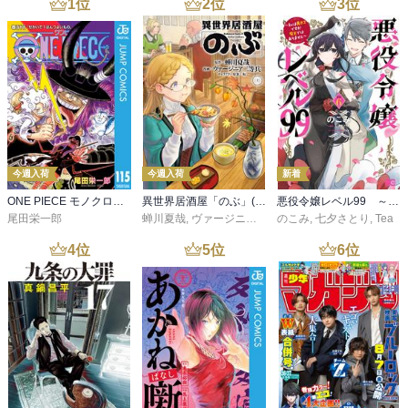
1
位
2
位
3
位
今週入荷
今週入荷
新着
ONE PIECE モノクロ版 115
異世界居酒屋「のぶ」(22)
悪役令嬢レベル99 ～私は裏ボスですが魔王ではありません～ その６
尾田栄一郎
蝉川夏哉
,
ヴァージニア二等兵
のこみ
,
転
,
七夕さとり
,
Tea
4
位
5
位
6
位