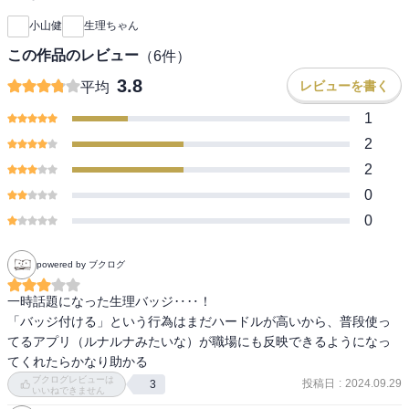
小山健
生理ちゃん
この作品のレビュー
（
6
件）
3.8
レビューを書く
平均
1
2
2
0
0
powered by ブクログ
一時話題になった生理バッジ‥‥！

「バッジ付ける」という行為はまだハードルが高いから、普段使っ
てるアプリ（ルナルナみたいな）が職場にも反映できるようになっ
てくれたらかなり助かる
ブクログレビューは
投稿日
:
2024.09.29
3
いいねできません