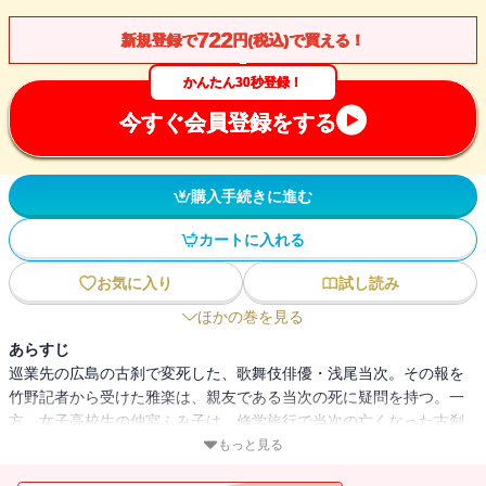
722
新規登録で
円(税込)で買える！
かんたん30秒登録！
今すぐ会員登録をする
購入手続きに進む
カートに入れる
お気に入り
試し読み
ほかの巻を見る
あらすじ
巡業先の広島の古刹で変死した、歌舞伎俳優・浅尾当次。その報を
竹野記者から受けた雅楽は、親友である当次の死に疑問を持つ。一
方、女子高校生の仲宮ふみ子は、修学旅行で当次の亡くなった古刹
を訪れていた。数年後、ふみ子は、当次の長男・当太郎と運命的に
もっと見る
出会う――著者の初長編『松風の記憶』。美しい演出家未亡人と若