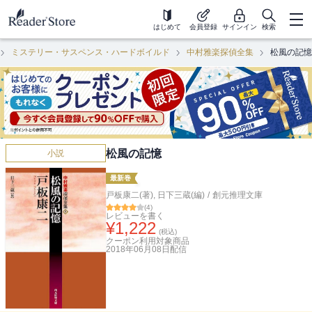
はじめて
会員登録
サインイン
検索
ミステリー・サスペンス・ハードボイルド
中村雅楽探偵全集
松風の記憶
松風の記憶
小説
最新巻
戸板康二(著)
,
日下三蔵(編)
/
創元推理文庫
(
4
)
レビューを書く
¥
1,222
(税込)
クーポン利用対象商品
2018年06月08日
配信