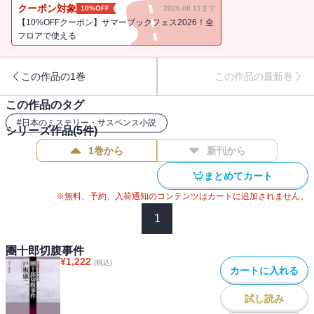
き劇団員が絡み合う、劇団ツバメ座で起こったふしぎな事件の真相
クーポン対象
10%OFF
2026.08.11まで
を、竹野記者の手記のみから雅楽が推理する『第三の演出者』。戸
【10%OFFクーポン】サマーブックフェス2026！全
板康二が遺した雅楽もの長編を完全収録。資料も充実の《中村雅楽
フロアで使える
探偵全集》シリーズ最終巻。【収録作】「松風の記憶」／「第三の
演出者」／中村雅楽エッセイ＝戸板康二／徳間ノベルズ版『松風の
この作品の1巻
この作品の最新巻
記憶』 あとがき＝戸板康二／講談社文庫版『松風の記憶』 後記
＝戸板康二／創元推理文庫版編者解題＝日下三蔵
この作品のタグ
#
日本のミステリー・サスペンス小説
シリーズ作品(
5
件)
1巻から
新刊から
まとめてカート
※無料、予約、入荷通知のコンテンツはカートに追加されません。
1
團十郎切腹事件
¥
1,222
(税込)
カートに入れる
試し読み