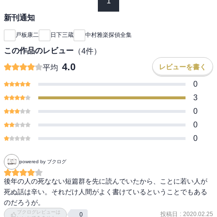
1
新刊通知
戸板康二
日下三蔵
中村雅楽探偵全集
この作品のレビュー
（
4
件）
4.0
レビューを書く
平均
0
3
0
0
0
powered by ブクログ
後年の人の死なない短篇群を先に読んでいたから、ことに若い人が
死ぬ話は辛い。それだけ人間がよく書けているということでもある
のだろうが。
ブクログレビューは
投稿日
:
2020.02.25
0