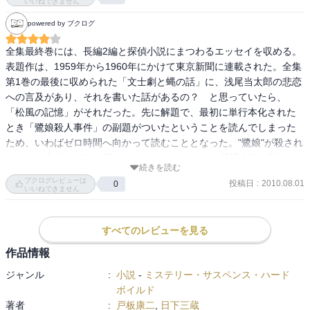
いいねできません
powered by ブクログ
全集最終巻には、長編2編と探偵小説にまつわるエッセイを収める。

表題作は、1959年から1960年にかけて東京新聞に連載された。全集
第1巻の最後に収められた「文士劇と蝿の話」に、浅尾当太郎の悲恋
への言及があり、それを書いた話があるの？　と思っていたら、
「松風の記憶」がそれだった。先に解題で、最初に単行本化された
とき「鷺娘殺人事件」の副題がついたということを読んでしまった
ため、いわばゼロ時間へ向かって読むこととなった。"鷺娘"が殺され
るのは、全体の85％を過ぎたところ。そこまで、登場人物の動向と
続きを読む
心情を丁寧に記しているのだが、それだけでも面白いのだが、いつ
ブクログレビューは
投稿日
:
2010.08.01
0
どうやって殺されるのか、"鷺娘"はやっぱ彼女なのか、とか思って読
いいねできません
むので、緊張感溢れるものになる。登場人物への親近感も増してい
き、特に"鷺娘"はどんどん魅力的になっていって、殺人事件なんて起
すべてのレビューを見る
きなくていいよ！　と思ってしまう。結果として悲劇の端緒を作っ
てしまった当太郎の父で雅楽の親友浅尾当次も、冒頭で死んでしま
作品情報
うのに、なんだか床しい人柄で、好きになってしまった。

ジャンル
:
小説
-
ミステリー・サスペンス・ハード
もう1編の長編「第三の演出者」は1961年の書き下ろし。関係者6人
ボイルド
の1人称話と雅楽の1人称推理で構成されるが、藪の中方式で、人に
著者
:
戸板康二
,
日下三蔵
よって言い分が違う、というわけではなく、違う角度からの叙述に