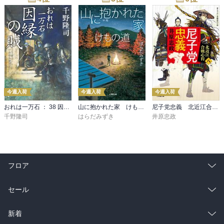
今週入荷
今週入荷
今週入荷
おれは一万石 ： 38 因縁の賊
山に抱かれた家 けもの道
尼子党忠義 北近江合戦心得〈八〉
千野隆司
はらだみずき
井原忠政
フロア
総合
コミック
セール
ラノベ
小説
総合
コミック
新着