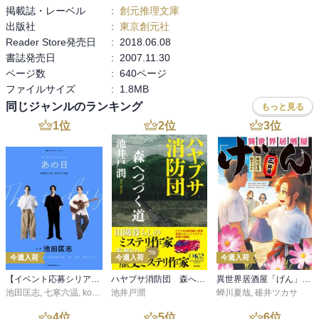
掲載誌・レーベル
:
創元推理文庫
よって、徐々に何が起きたかが明らかになっていく、という趣向。
出版社
:
東京創元社
雅楽の推理の前に犯人はわかってしまい、謎解きとしてはひねりが
Reader Store発売日
:
2018.06.08
ないが、十分面白い。当時の新劇の位置づけも興味深い。
書誌発売日
:
2007.11.30
ページ数
:
640ページ
ファイルサイズ
:
1.8MB
同じジャンルのランキング
もっと見る
1
位
2
位
3
位
今週入荷
今週入荷
今週入荷
【イベント応募シリアルコード付】池田匡志出演・オーディオフォトブック「あの日」SPECIAL EDITION（音声／動画付）
ハヤブサ消防団 森へつづく道
異世界居酒屋「げん」三杯目
池田匡志
,
七寒六温
,
konoko58
池井戸潤
,
村崎キコ
蝉川夏哉
,
碓井ツカサ
4
位
5
位
6
位