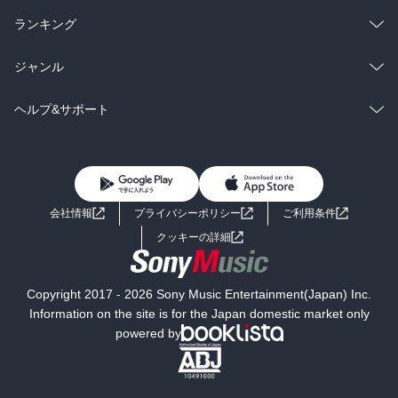
雑誌・グラビア
ビジネス・実用
ラノベ
小説
総合
コミック
ランキング
BL・TL
雑誌・グラビア
ビジネス・実用
ラノベ
小説
総合
コミック
ジャンル
BL・TL
雑誌・グラビア
ビジネス・実用
ラノベ
小説
コミック
男性コミック
ヘルプ&サポート
BL・TL
雑誌・グラビア
ビジネス・実用
女性コミック
コミック誌
初めての方へ
ヘルプ
BL・TL
ライトノベル
男子向けラノベ
よくあるご質問
お問い合わせ
会社情報
プライバシーポリシー
ご利用条件
女子向けラノベ
小説
利用規約
クッキーの詳細
国内小説
海外小説
Copyright 2017 - 2026 Sony Music Entertainment(Japan) Inc.
ミステリー
SF
Information on the site is for the Japan domestic market only
powered by
歴史・時代小説
文学
雑誌
グラビア写真集