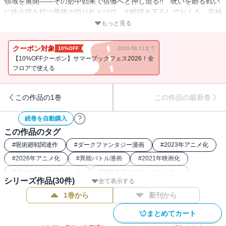
領域を展開――その必中効果で宿儺へと押し迫る!! 呪いを廻る戦い
に終止符を打つ最後の切り札とは!? 大幅描き下ろしでおくる、至極
の最終巻!!
もっと見る
クーポン対象
10%OFF
2026.08.11まで
【10%OFFクーポン】サマーブックフェス2026！全
フロアで使える
この作品の1巻
この作品の最新巻
続巻を自動購入
この作品のタグ
#
呪術廻戦関連作
#
ダークファンタジー漫画
#
2023年アニメ化
#
2026年アニメ化
#
異能バトル漫画
#
2021年映画化
#
ダークヒーローコミック
#
26年冬アニメ化（コミック）
シリーズ作品(
30
件)
全て表示する
#
2025年映画化
#
2025年ストア人気コミック
#
2020年アニメ化
1巻から
新刊から
#
バトルコミック
まとめてカート