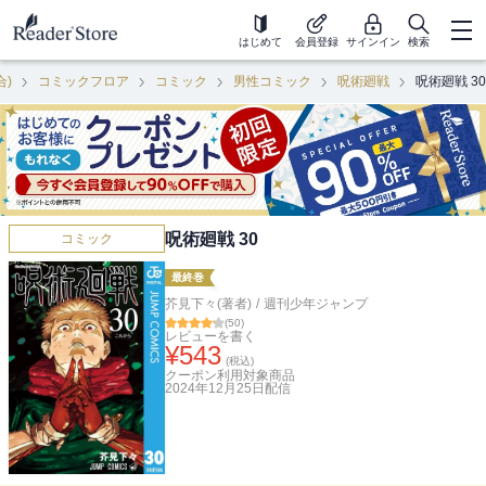
はじめて
会員登録
サインイン
検索
合)
コミックフロア
コミック
男性コミック
呪術廻戦
呪術廻戦 30
呪術廻戦 30
コミック
最終巻
芥見下々(著者)
/
週刊少年ジャンプ
(
50
)
レビューを書く
¥
543
(税込)
クーポン利用対象商品
2024年12月25日
配信