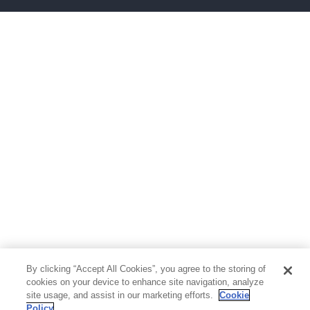
ボーイズラブ
ティーンズラブ
人文・思想・歴史
社会・政治・法律
ビジネス・経済
サイエンス・テクノロジー
コンピュータ・情報
くらし・家庭
料理・酒
ファッション・美容・ダイエット
ホビー&カルチャー
スポーツ・アウトドア
地図・ガイド
エンターテイメント
芸術・アート
映画・音楽・演劇
By clicking “Accept All Cookies”, you agree to the storing of
写真集
教養
cookies on your device to enhance site navigation, analyze
site usage, and assist in our marketing efforts.
Cookie
Policy
医学・福祉
教育・語学・参考書