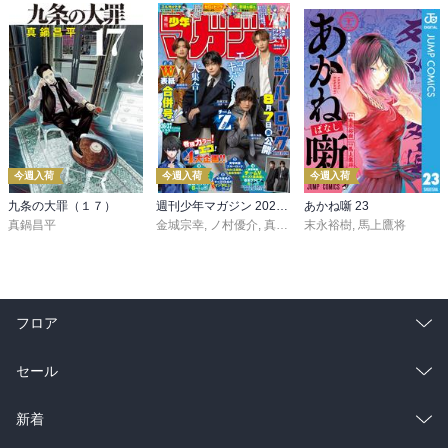
今週入荷
今週入荷
今週入荷
九条の大罪（１７）
週刊少年マガジン 2026年36・37号[2026年8月5日発売]
あかね噺 23
真鍋昌平
金城宗幸
,
ノ村優介
,
真島ヒロ
末永裕樹
,
宮島礼吏
,
馬上鷹将
,
新川直司
,
久
フロア
総合
コミック
セール
ラノベ
小説
総合
コミック
新着