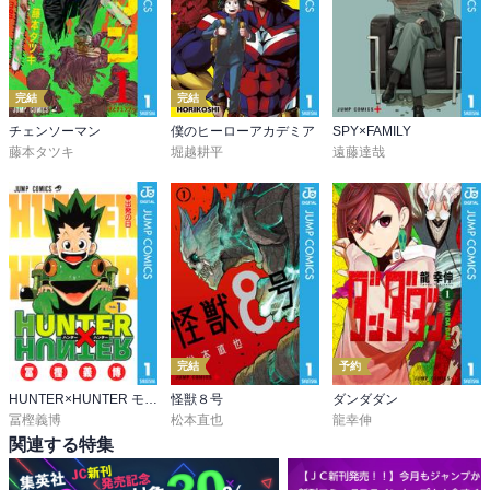
完結
完結
チェンソーマン
僕のヒーローアカデミア
SPY×FAMILY
藤本タツキ
堀越耕平
遠藤達哉
完結
予約
HUNTER×HUNTER モノクロ版
怪獣８号
ダンダダン
冨樫義博
松本直也
龍幸伸
関連する特集