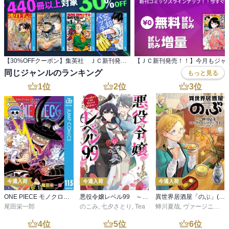
【30%OFFクーポン】集英社 ＪＣ新刊発売記念 440冊以上対象
同じジャンルのランキング
もっと見る
1
位
2
位
3
位
今週入荷
今週入荷
今週入荷
ONE PIECE モノクロ版 115
悪役令嬢レベル99 ～私は裏ボスですが魔王ではありません～ その６
異世界居酒屋「のぶ」(22)
尾田栄一郎
のこみ
,
七夕さとり
,
Tea
蝉川夏哉
,
ヴァージニア二等兵
4
位
5
位
6
位