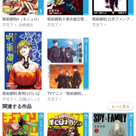
完結
呪術廻戦≡（モジュロ）
呪術廻戦 0 東京都立呪術高等専門学校
呪術廻戦 公式ファンブック
芥見下々
,
岩崎優次
芥見下々
芥見下々
呪術廻戦 夜明けのいばら道
TVアニメ『呪術廻戦』 懐玉・玉折／渋谷事変 公式ガイドブック
芥見下々
,
北國ばらっど
芥見下々
関連する作品
もっと見る