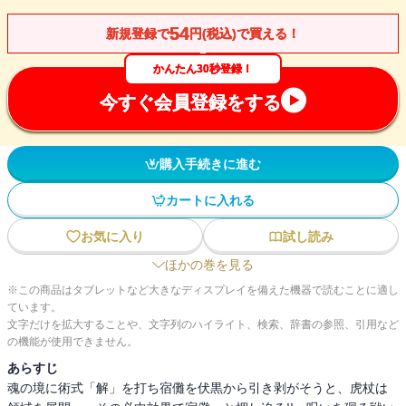
54
新規登録で
円(税込)で買える！
かんたん30秒登録！
今すぐ会員登録をする
購入手続きに進む
カートに入れる
お気に入り
試し読み
ほかの巻を見る
※この商品はタブレットなど大きなディスプレイを備えた機器で読むことに適し
ています。
文字だけを拡大することや、文字列のハイライト、検索、辞書の参照、引用など
の機能が使用できません。
あらすじ
魂の境に術式「解」を打ち宿儺を伏黒から引き剥がそうと、虎杖は