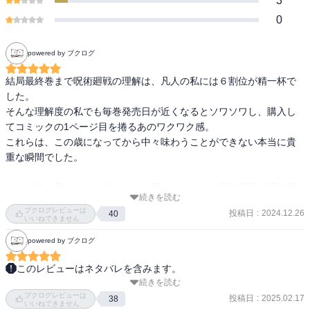
3
0
powered by ブクログ
結局最終巻まで呪術廻戦の理解は、凡人の私には６割位が精一杯で
した。

そんな理解度の私でも毎巻発売日が近くなるとソワソワし、購入し
てコミックの1ページ目を捲るあのワクワク感。

これらは、この歳になってから中々味わうことができない本当に貴
重な瞬間でした。

さて、落ち着いたら一巻から読み返し、少しでも呪術廻戦の理解度
続きを読む
を高めようと思います。
ブクログレビューは
投稿日
:
2024.12.26
40
いいねできません
powered by ブクログ
このレビューはネタバレを含みます。
続きを読む
最後は東堂、乙骨（五条）と虎杖での戦いは目まぐるしくもハラハ
ブクログレビューは
ラする展開。宿儺の想いも描かれており誰にでも悩みがあるのだな
投稿日
:
2025.02.17
38
いいねできません