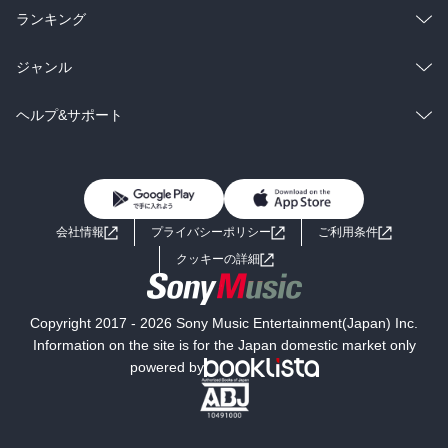
雑誌・グラビア
ビジネス・実用
ラノベ
小説
総合
コミック
ランキング
BL・TL
雑誌・グラビア
ビジネス・実用
ラノベ
小説
総合
コミック
ジャンル
BL・TL
雑誌・グラビア
ビジネス・実用
ラノベ
小説
コミック
男性コミック
ヘルプ&サポート
BL・TL
雑誌・グラビア
ビジネス・実用
女性コミック
コミック誌
初めての方へ
ヘルプ
BL・TL
ライトノベル
男子向けラノベ
よくあるご質問
お問い合わせ
会社情報
プライバシーポリシー
ご利用条件
女子向けラノベ
小説
利用規約
クッキーの詳細
国内小説
海外小説
Copyright 2017 - 2026 Sony Music Entertainment(Japan) Inc.
ミステリー
SF
Information on the site is for the Japan domestic market only
powered by
歴史・時代小説
文学
雑誌
グラビア写真集