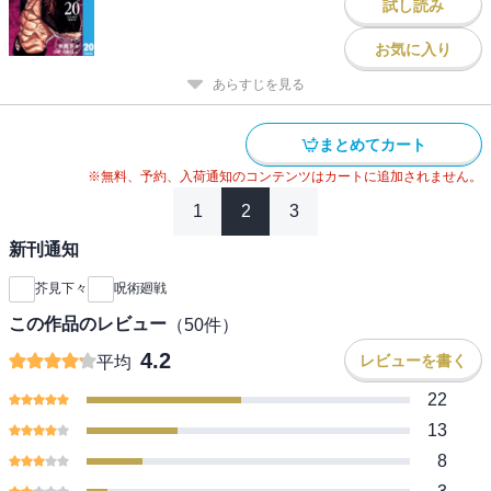
試し読み
お気に入り
あらすじを見る
まとめてカート
※無料、予約、入荷通知のコンテンツはカートに追加されません。
1
2
3
新刊通知
芥見下々
呪術廻戦
この作品のレビュー
（
50
件）
4.2
レビューを書く
平均
22
13
8