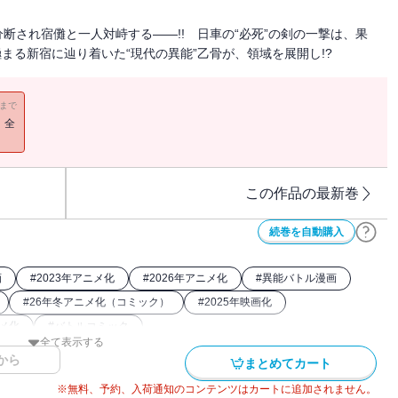
断され宿儺と一人対峙する――!! 日車の“必死”の剣の一撃は、果
まる新宿に辿り着いた“現代の異能”乙骨が、領域を展開し!?
11まで
！全
この作品の最新巻
続巻を自動購入
画
#
2023年アニメ化
#
2026年アニメ化
#
異能バトル漫画
#
26年冬アニメ化（コミック）
#
2025年映画化
ニメ化
#
バトルコミック
全て表示する
から
まとめてカート
※無料、予約、入荷通知のコンテンツはカートに追加されません。