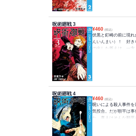
呪術廻戦 3
¥
460
(税込)
伏黒と釘崎の前に現れ
んいんまい）！ 好き
の出した答えは。一方
が起こした事件現場へ
呪術廻戦 4
¥
460
(税込)
呪いによる殺人事件を
気投合。だが順平は事
た。真人はそんな順平
術中に落ちる順平だが