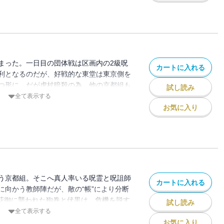
まった。一日目の団体戦は区画内の2級呪
カートに入れる
利となるのだが、好戦的な東堂は東京側を
つ形に。だが虎杖暗殺の為、他の京都組も
試し読み
!
全て表示する
お気に入り
う京都組。そこへ真人率いる呪霊と呪詛師
カートに入れる
に向かう教師陣だが、敵の“帳”により分断
・花御に襲われた狗巻と伏黒は、危機を脱す
試し読み
全て表示する
お気に入り