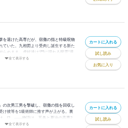
撃を退けた高専だが、宿儺の指と特級呪物
カートに入れる
れていた。九相図より受肉し誕生する新た
知らぬまま、虎杖達は“門に現れる呪霊”退
試し読み
全て表示する
お気に入り
」の次男三男を撃破し、宿儺の指を回収し
カートに入れる
受け彼等を1級術師に推す声が上がる。裏
は…!? ――物語は、五条と夏油の高専2
試し読み
全て表示する