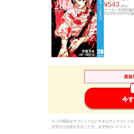
¥
543
(税込)
クーポン利用対象
2024年10月04日
新規
今す
※この商品はタブレットなど大きなディスプレイを
文字だけを拡大することや、文字列のハイライト、