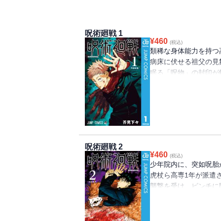
呪術廻戦 1
¥
460
(税込)
類稀な身体能力を持つ
病床に伏せる祖父の見
眠る「呪物」の封印が
た先輩を救う為、校舎
呪術廻戦 2
¥
460
(税込)
少年院内に、突如呪胎
虎杖ら高専1年が派遣
襲撃を受け、ピンチに
わり、呪霊を倒そうと