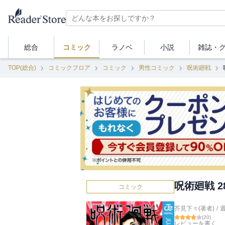
総合
コミック
ラノベ
小説
雑誌・
TOP(総合)
コミックフロア
コミック
男性コミック
呪術廻戦
呪術廻戦 2
コミック
芥見下々(著者)
/
(
20
)
レビューを書く