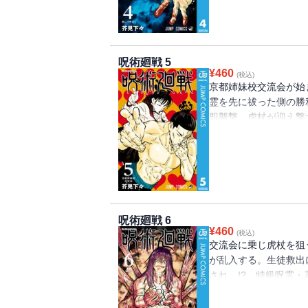
呪術廻戦 5
¥
460
(税込)
京都姉妹校交流会が始
霊を先に祓った側の勝
即襲撃、虎杖が迎え撃
参戦し、虎杖は窮地に!
呪術廻戦 6
¥
460
(税込)
交流会に乗じ虎杖を狙
が乱入する。生徒救出
され…!? 特級呪霊
る事が出来るのか!?