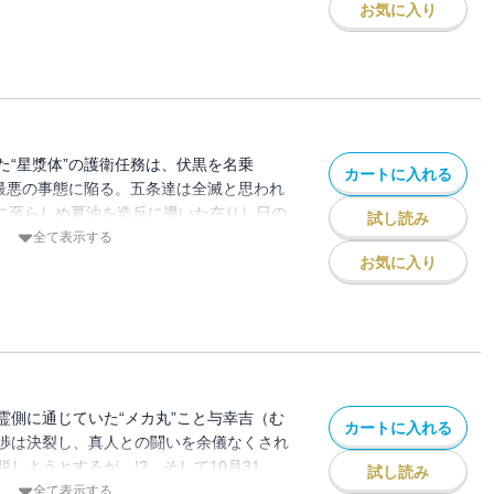
お気に入り
た“星漿体”の護衛任務は、伏黒を名乗
カートに入れる
で最悪の事態に陥る。五条達は全滅と思われ
強に至らしめ夏油を造反に導いた在りし日の
試し読み
!?
全て表示する
お気に入り
霊側に通じていた“メカ丸”こと与幸吉（む
カートに入れる
渉は決裂し、真人との闘いを余儀なくされ
しようとするが…!? そして10月31
試し読み
事変」が始まる!!
全て表示する