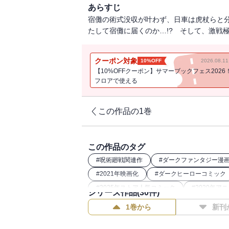
あらすじ
宿儺の術式没収が叶わず、日車は虎杖らと分
たして宿儺に届くのか…!? そして、激戦極
クーポン対象
10%OFF
2026.08.
【10%OFFクーポン】サマーブックフェス2026
フロアで使える
この作品の1巻
この作品のタグ
#
呪術廻戦関連作
#
ダークファンタジー漫
#
2021年映画化
#
ダークヒーローコミック
#
2025年ストア人気コミック
#
2020年ア
シリーズ作品(
30
件)
1巻から
新刊