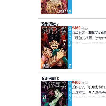
呪術廻戦 7
¥
460
(税込)
特級呪霊・花御等の襲
「呪胎九相図」が奪わ
な脅威――その危機を
治へと赴くが…!?
呪術廻戦 8
¥
460
(税込)
受肉した「呪胎九相図
た虎杖達。その成果を
で手を回す五条の思惑
年時の事件へと遡る!!