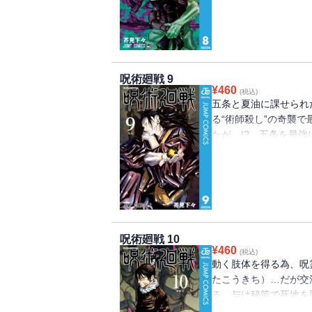
呪術廻戦 9
¥
460
(税込)
五条と夏油に課せられ
る“術師殺し”の奇襲
たが…!? 五条を最
事件、その結末とは――
呪術廻戦 10
¥
460
(税込)
動く肢体を得る為、呪
たこうきち）…だが交
る。与は秘策で死地を脱
日、街に帳が降り「渋谷