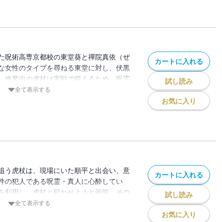
た呪術高専京都校の東堂葵と禪院真依（ぜ
カートに入れる
な女性のタイプを尋ねる東堂に対し、伏黒
、修業中の虎杖は実戦で鍛えるため、呪霊
試し読み
と向かい・・・!?
全て表示する
お気に入り
追う虎杖は、現場にいた順平と出会い、意
カートに入れる
件の犯人である呪霊・真人に心酔してい
を利用し、虎杖と戦わせようと画策。その
試し読み
…。
全て表示する
お気に入り