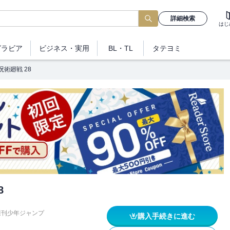
詳細検索
はじ
グラビア
ビジネス
・実用
BL・TL
タテヨミ
呪術廻戦 28
8
週刊少年ジャンプ
購入手続きに進む