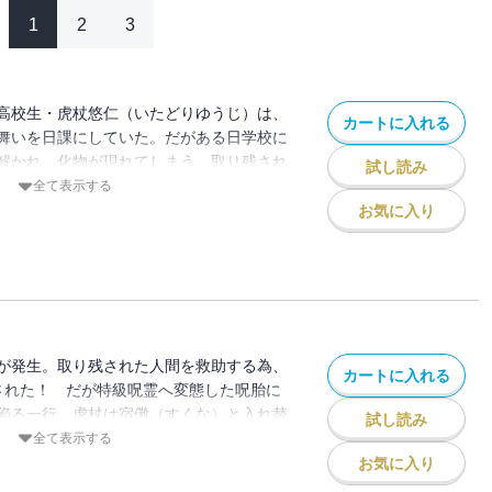
1
2
3
高校生・虎杖悠仁（いたどりゆうじ）は、
カートに入れる
舞いを日課にしていた。だがある日学校に
解かれ、化物が現れてしまう。取り残され
試し読み
へ乗り込む虎杖だが!?
全て表示する
お気に入り
が発生。取り残された人間を救助する為、
カートに入れる
された！ だが特級呪霊へ変態した呪胎に
陥る一行。虎杖は宿儺（すくな）と入れ替
試し読み
試みるが・・・・・・!?
全て表示する
お気に入り