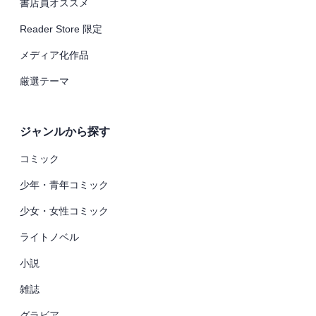
書店員オススメ
Reader Store 限定
メディア化作品
厳選テーマ
ジャンルから探す
コミック
少年・青年コミック
少女・女性コミック
ライトノベル
小説
雑誌
グラビア