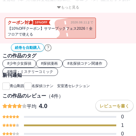
名探偵コナンの単行本94巻の中から、テーマごとに物語をまとめた
シリーズ。2018年春の最新刊は、３つの顔を持つ謎の男・安室透の
もっと見る
エピソードを厳選した最新セレクション。
クーポン対象
10%OFF
2026.08.11まで
【10%OFFクーポン】サマーブックフェス2026！全
フロアで使える
続巻を自動購入
この作品のタグ
#
少年少女探偵
#
探偵漫画
#
名探偵コナン関連作
#
推理・ミステリーコミック
新刊通知
青山剛昌
名探偵コナン 安室透セレクション
この作品のレビュー
（
4
件）
4.0
レビューを書く
平均
0
1
0