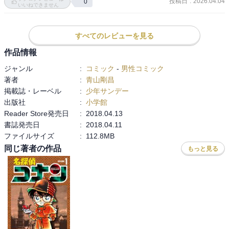
投稿日
:
2026.04.04
0
す。あ。でも、工藤夫妻には後に会ってるから、全て知ってるのか
いいねできません
なぁ。

「裏切りのステージ」で、まだ犯人が分かっていない段階で、犯人
すべてのレビューを見る
の背中にキーとなったコンタクトが描かれているのがすごい。
作品情報
ジャンル
:
コミック
-
男性コミック
著者
:
青山剛昌
掲載誌・レーベル
:
少年サンデー
出版社
:
小学館
Reader Store発売日
:
2018.04.13
書誌発売日
:
2018.04.11
ファイルサイズ
:
112.8MB
同じ著者の作品
もっと見る