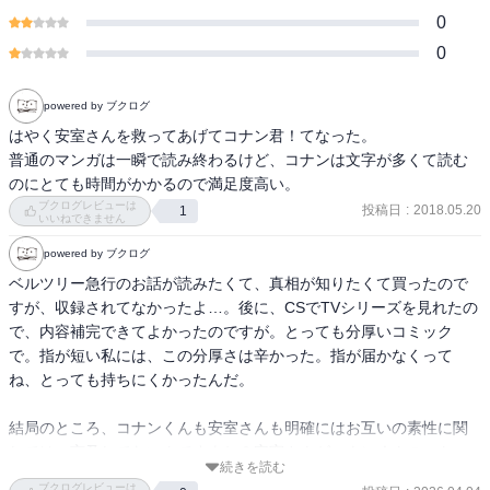
0
0
powered by ブクログ
はやく安室さんを救ってあげてコナン君！てなった。

普通のマンガは一瞬で読み終わるけど、コナンは文字が多くて読む
のにとても時間がかかるので満足度高い。
ブクログレビューは
投稿日
:
2018.05.20
1
いいねできません
powered by ブクログ
ベルツリー急行のお話が読みたくて、真相が知りたくて買ったので
すが、収録されてなかったよ…。後に、CSでTVシリーズを見れたの
で、内容補完できてよかったのですが。とっても分厚いコミック
で。指が短い私には、この分厚さは辛かった。指が届かなくって
ね、とっても持ちにくかったんだ。

結局のところ、コナンくんも安室さんも明確にはお互いの素性に関
しては、言及してないんですよね？安室さんがコナンくんのコト・
続きを読む
新一くんのコト、どのくらい把握してるのかとっても気になりま
ブクログレビューは