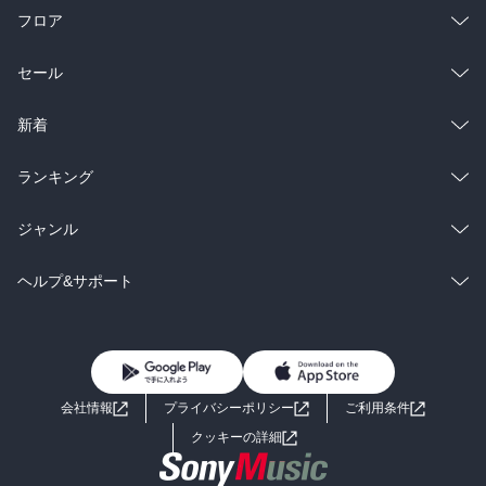
フロア
総合
コミック
セール
ラノベ
小説
総合
コミック
新着
雑誌・グラビア
ビジネス・実用
ラノベ
小説
総合
コミック
ランキング
BL・TL
雑誌・グラビア
ビジネス・実用
ラノベ
小説
総合
コミック
ジャンル
BL・TL
雑誌・グラビア
ビジネス・実用
ラノベ
小説
コミック
男性コミック
ヘルプ&サポート
BL・TL
雑誌・グラビア
ビジネス・実用
女性コミック
コミック誌
初めての方へ
ヘルプ
BL・TL
ライトノベル
男子向けラノベ
よくあるご質問
お問い合わせ
会社情報
プライバシーポリシー
ご利用条件
女子向けラノベ
小説
利用規約
クッキーの詳細
国内小説
海外小説