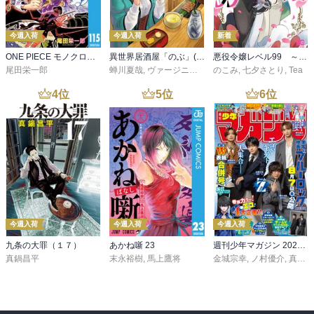
今週入荷
今週入荷
新着
ONE PIECE モノクロ版 115
異世界居酒屋「のぶ」(22)
悪役令嬢レベル99 ～私は裏ボスですが魔王ではありません～ その６
尾田栄一郎
蝉川夏哉
,
ヴァージニア二等兵
のこみ
,
転
,
七夕さとり
,
Tea
4
位
5
位
6
位
今週入荷
今週入荷
今週入荷
九条の大罪（１７）
あかね噺 23
週刊少年マガジン 2026年36・37号[2026年8月5日発売]
真鍋昌平
末永裕樹
,
馬上鷹将
金城宗幸
,
ノ村優介
,
真島ヒロ