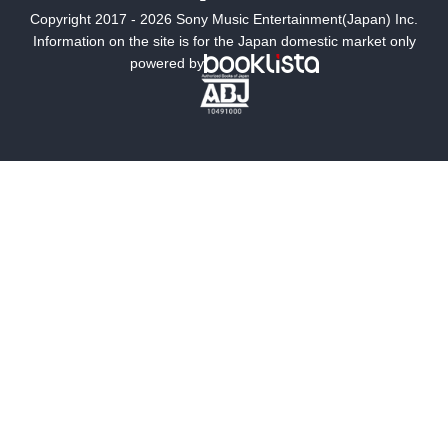
Copyright 2017 - 2026 Sony Music Entertainment(Japan) Inc.
ミステリー
SF
Information on the site is for the Japan domestic market only
powered by
歴史・時代小説
文学
雑誌
グラビア写真集
ボーイズラブ
ティーンズラブ
人文・思想・歴史
社会・政治・法律
ビジネス・経済
サイエンス・テクノロジー
コンピュータ・情報
くらし・家庭
料理・酒
ファッション・美容・ダイエット
ホビー&カルチャー
スポーツ・アウトドア