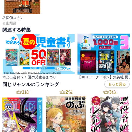
名探偵コナン
青山剛昌
関連する特集
本と出会おう！ 夏の児童書まつり
同じジャンルのランキング
もっと見る
1
位
2
位
3
位