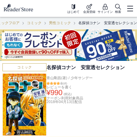
はじめて
会員登録
サインイン
検索
ミックフロア
コミック
男性コミック
名探偵コナン 安室透セレクション
名探偵コナン 安室透セレクション
コミック
青山剛昌(著)
/
少年サンデー
(
4
)
レビューを書く
¥
990
(税込)
クーポン利用対象商品
2018年04月13日
配信