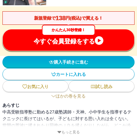
138
新規登録で
円(税込)で買える！
かんたん30秒登録！
今すぐ会員登録をする
購入手続きに進む
カートに入れる
お気に入り
試し読み
ほかの巻を見る
あらすじ
中高受験指導塾に勤める27歳塾講師・天神。小中学生を指導するテ
クニックに長けてはいるが、子どもに対する思い入れは全くない。
世間の荒波に揉まれたり同僚のＪＤを揉んだりしながら、どこか冷
めた気持ちで今日も明日も働き続ける、はずだった。しかし
もっと見る