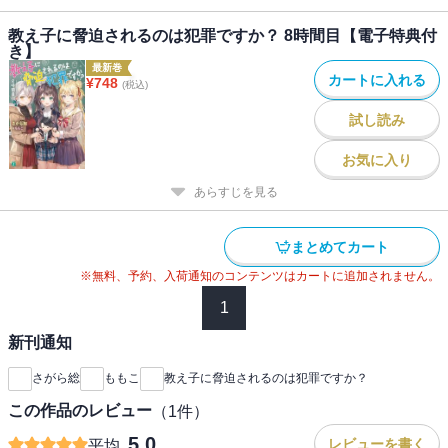
教え子に脅迫されるのは犯罪ですか？ 8時間目【電子特典付
き】
最新巻
カートに入れる
¥
748
(税込)
試し読み
お気に入り
あらすじを見る
まとめてカート
※無料、予約、入荷通知のコンテンツはカートに追加されません。
1
新刊通知
さがら総
ももこ
教え子に脅迫されるのは犯罪ですか？
この作品のレビュー
（
1
件）
5.0
レビューを書く
平均