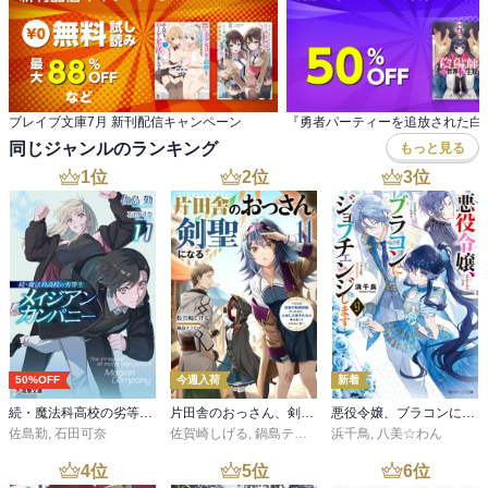
ブレイブ文庫7月 新刊配信キャンペーン
同じジャンルのランキング
もっと見る
1
位
2
位
3
位
50%OFF
今週入荷
新着
続・魔法科高校の劣等生 メイジアン・カンパニー(11)
片田舎のおっさん、剣聖になる 11 ～ただの田舎の剣術師範だったのに、大成した弟子たちが俺を放ってくれない件～
悪役令嬢、ブラコンにジョブチェンジします９【電子特典付き】
佐島勤
,
石田可奈
佐賀崎しげる
,
鍋島テツヒロ
浜千鳥
,
八美☆わん
4
位
5
位
6
位