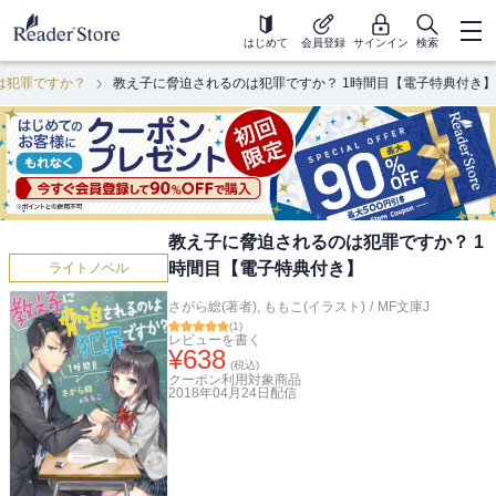
はじめて
会員登録
サインイン
検索
は犯罪ですか？
教え子に脅迫されるのは犯罪ですか？ 1時間目【電子特典付き】
教え子に脅迫されるのは犯罪ですか？ 1
時間目【電子特典付き】
ライトノベル
さがら総(著者)
,
ももこ(イラスト)
/
MF文庫J
(
1
)
レビューを書く
¥
638
(税込)
クーポン利用対象商品
2018年04月24日
配信