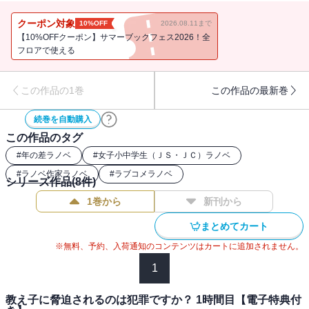
――「せんせい、すき、すき、だいすき・・・・・・」ある日、担
当クラスの小学五年生女児にスリスリされている姿を中等部のクソ
クーポン対象
10%OFF
2026.08.11まで
悪魔（14歳・ＪＣ）に見つかって・・・・・・？「わたしに、夜の
【10%OFFクーポン】サマーブックフェス2026！全
個人レッスンをしてください――ね、一流のロリコン先生？」まさ
フロアで使える
かの強制課外授業スタート!?『変態王子と笑わない猫。』のさがら総
が放つ通報必至の年の差ラブコメ！誰も知らない小中学生の禁断
この作品の1巻
この作品の最新巻
の“リアル”がここにある――!?【電子特典！書き下ろし短編「 星花と
小説のレッスン」付き】
続巻を自動購入
この作品のタグ
#
年の差ラノベ
#
女子小中学生（ＪＳ・ＪＣ）ラノベ
#
ラノベ作家ラノベ
#
ラブコメラノベ
シリーズ作品(
8
件)
1巻から
新刊から
まとめてカート
※無料、予約、入荷通知のコンテンツはカートに追加されません。
1
教え子に脅迫されるのは犯罪ですか？ 1時間目【電子特典付