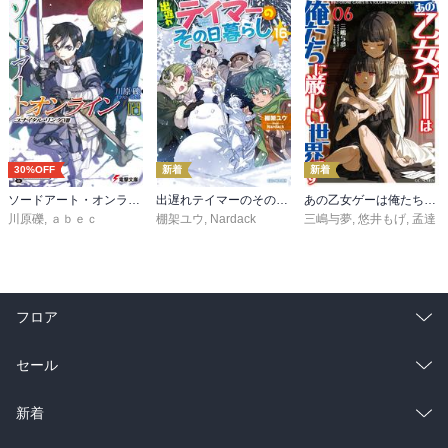
30%OFF
新着
新着
ソードアート・オンライン29 ユナイタル・リングVIII
出遅れテイマーのその日暮らし 16
あの乙女ゲーは俺たちに厳しい世界です 6
川原礫
,
ａｂｅｃ
棚架ユウ
,
Nardack
三嶋与夢
,
悠井もげ
,
孟達
フロア
総合
コミック
セール
ラノベ
小説
総合
コミック
新着