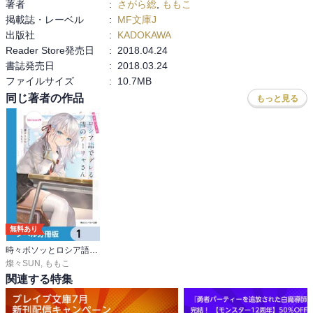
著者
:
さがら総
,
ももこ
掲載誌・レーベル
:
MF文庫J
出版社
:
KADOKAWA
Reader Store発売日
:
2018.04.24
書誌発売日
:
2018.03.24
ファイルサイズ
:
10.7MB
同じ著者の作品
もっと見る
無料あり
時々ボソッとロシア語でデレる隣のアーリャさん【ノベル分冊版】
燦々SUN
,
ももこ
関連する特集