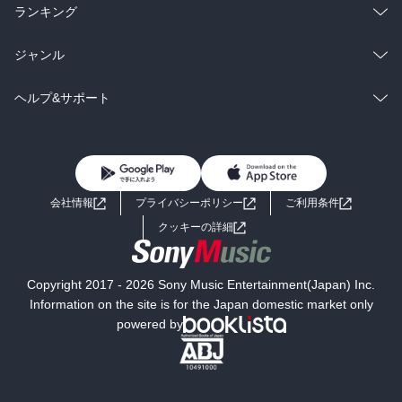
雑誌・グラビア
ビジネス・実用
ラノベ
小説
総合
コミック
ランキング
BL・TL
雑誌・グラビア
ビジネス・実用
ラノベ
小説
総合
コミック
ジャンル
BL・TL
雑誌・グラビア
ビジネス・実用
ラノベ
小説
コミック
男性コミック
ヘルプ&サポート
BL・TL
雑誌・グラビア
ビジネス・実用
女性コミック
コミック誌
初めての方へ
ヘルプ
BL・TL
ライトノベル
男子向けラノベ
よくあるご質問
お問い合わせ
会社情報
プライバシーポリシー
ご利用条件
女子向けラノベ
小説
利用規約
クッキーの詳細
国内小説
海外小説
Copyright 2017 - 2026 Sony Music Entertainment(Japan) Inc.
ミステリー
SF
Information on the site is for the Japan domestic market only
powered by
歴史・時代小説
文学
雑誌
グラビア写真集