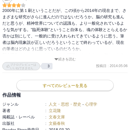
2000年に第１刷ということだが、この頃から2014年の現在まで、さ
まざまな研究がさらに進んだのではないだろうか。脳の研究も進ん
だと思うが、精神世界についての認識も、より一般化されているよ
うな気がする。”臨死体験”ということ自体も、魂の体験ととらえるか
否かは別にして、一般的に受け入れられてきているように思う。筆
者は脳内現象説が正しいだろうということで終わっているが、現在
の筆者はどのように思っているのだろうか。

脳内現象であったとしても、それを認識しているものは何なのだろ
続きを読む
うか、と考えると、やはり”自分”を形成する肉体以外の存在、”魂”の
ブクログレビューは
投稿日
:
2014.05.06
3
ようなものがあるように思う。

いいねできません
体外離脱できるなら、宇宙のかなたに行ってみたいな。宇宙から地
球の歴史も見てみたい。
すべてのレビューを見る
作品情報
ジャンル
:
人文・思想・歴史
-
心理学
著者
:
立花隆
掲載誌・レーベル
:
文春文庫
出版社
:
文藝春秋
Reader Store発売日
:
2018.03.20