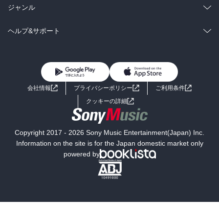
BL・TL
雑誌・グラビア
ビジネス・実用
ラノベ
小説
総合
コミック
ジャンル
BL・TL
雑誌・グラビア
ビジネス・実用
ラノベ
小説
コミック
男性コミック
ヘルプ&サポート
BL・TL
雑誌・グラビア
ビジネス・実用
女性コミック
コミック誌
初めての方へ
ヘルプ
BL・TL
ライトノベル
男子向けラノベ
よくあるご質問
お問い合わせ
会社情報
プライバシーポリシー
ご利用条件
女子向けラノベ
小説
利用規約
クッキーの詳細
国内小説
海外小説
Copyright 2017 - 2026 Sony Music Entertainment(Japan) Inc.
ミステリー
SF
Information on the site is for the Japan domestic market only
powered by
歴史・時代小説
文学
雑誌
グラビア写真集
ボーイズラブ
ティーンズラブ