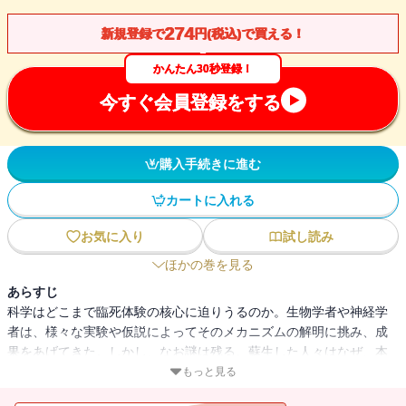
274
新規登録で
円(税込)で買える！
かんたん30秒登録！
今すぐ会員登録をする
購入手続きに進む
カートに入れる
お気に入り
試し読み
ほかの巻を見る
あらすじ
科学はどこまで臨死体験の核心に迫りうるのか。生物学者や神経学
者は、様々な実験や仮説によってそのメカニズムの解明に挑み、成
果をあげてきた。しかし、なお謎は残る。蘇生した人々はなぜ、本
来、知るはずのない事実を知ってしまうのだろうか。
もっと見る
構想、取材、執筆に５年。大反響を呼んだ著者渾身の大著。