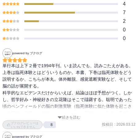
4
7
2
0
0
powered by ブクログ
単行本は上下２冊で1994年刊。いま読んでも、読みごたえがある。

上巻は臨死体験とはどういうものか。本書、下巻は臨死体験をどう
説明するか、こちらが本丸。体外離脱、感覚遮断実験など、そして
脳の話が展開する。

科学的なエビデンスだけからいえば、結論はほぼ予想がつく。しか
し、哲学好み・神秘好きの立花隆はそこで躊躇する。聡明であった
頃のペンフィールドの脳の刺激実験（臨死体験に似た体験を起こさ
せる部位の発見）を紹介しておきながら、最後では、晩年の耄碌し
続きを読む
たペンフィールドの脳≠心の考え方を採用する。一元論から二元論へ
ブクログレビューは
投稿日
:
2026.03.12
8
の乗り換え。なにごとも、ミスティカルなものを残しておいたほう
いいねできません
がよいという作戦なのか。
powered by ブクログ