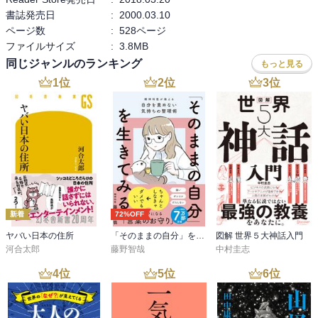
書誌発売日
:
2000.03.10
ページ数
:
528ページ
ファイルサイズ
:
3.8MB
同じジャンルのランキング
もっと見る
1
位
2
位
3
位
新着
72%OFF
ヤバい日本の住所
「そのままの自分」を生きてみる 精神科医が教える自分を責めない気持ちの整理術 (特装版)
図解 世界５大神話入門
河合太郎
藤野智哉
中村圭志
4
位
5
位
6
位