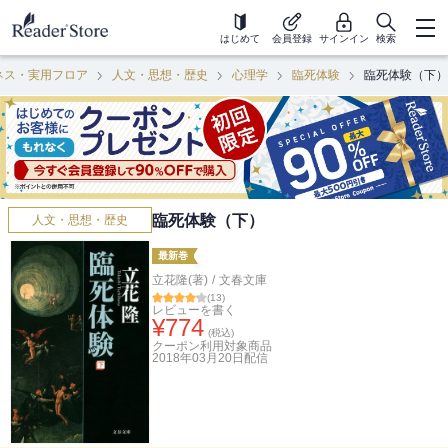
はじめて
会員登録
サインイン
検索
ネス・実用フロア
人文・思想・歴史
心理学
臨死体験
臨死体験（下）
臨死体験（下）
人文・思想・歴史
最新巻
立花隆(著)
/
文春文庫
(
13
)
レビューを書く
¥
774
(税込)
クーポン利用対象商品
2018年03月20日
配信