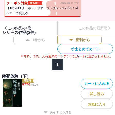
クーポン対象
10%OFF
2026.08.11まで
【10%OFFクーポン】サマーブックフェス2026！全
フロアで使える
この作品の1巻
この作品の最新巻
シリーズ作品(
2
件)
1巻から
新刊から
まとめてカート
※無料、予約、入荷通知のコンテンツはカートに追加されません。
1
臨死体験（下）
最新巻
カートに入れる
¥
774
(税込)
試し読み
お気に入り
あらすじを見る