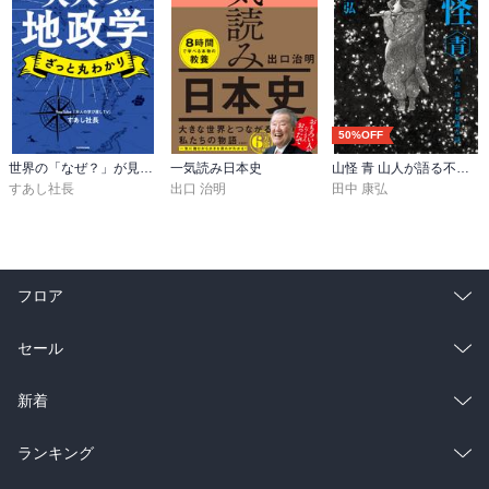
50%OFF
世界の「なぜ？」が見えてくる 大人の地政学 ざっと丸わかり
一気読み日本史
山怪 青 山人が語る不思議な話
すあし社長
出口 治明
田中 康弘
フロア
総合
コミック
セール
ラノベ
小説
総合
コミック
新着
雑誌・グラビア
ビジネス・実用
ラノベ
小説
総合
コミック
ランキング