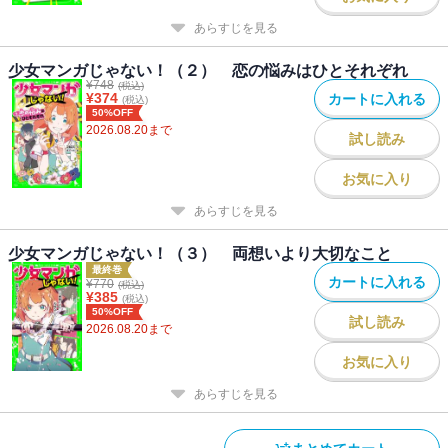
あらすじを見る
少女マンガじゃない！（２） 恋の悩みはひとそれぞれ
¥
748
(税込)
¥
374
カートに入れる
(税込)
50%OFF
2026.08.20
まで
試し読み
お気に入り
あらすじを見る
少女マンガじゃない！（３） 両想いより大切なこと
最終巻
カートに入れる
¥
770
(税込)
¥
385
(税込)
50%OFF
試し読み
2026.08.20
まで
お気に入り
あらすじを見る