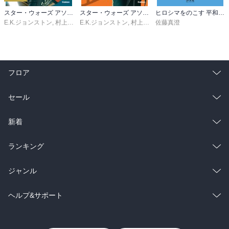
スター・ウォーズ アソーカ 下
スター・ウォーズ アソーカ 上
ヒロシマをのこす 平和記念資料館をつくった人・長岡省吾
E.K.ジョンストン
,
村上清幸
E.K.ジョンストン
,
村上清幸
佐藤真澄
フロア
総合
コミック
セール
ラノベ
小説
総合
コミック
新着
雑誌・グラビア
ビジネス・実用
ラノベ
小説
総合
コミック
ランキング
BL・TL
雑誌・グラビア
ビジネス・実用
ラノベ
小説
総合
コミック
ジャンル
BL・TL
雑誌・グラビア
ビジネス・実用
ラノベ
小説
コミック
男性コミック
ヘルプ&サポート
BL・TL
雑誌・グラビア
ビジネス・実用
女性コミック
コミック誌
初めての方へ
ヘルプ