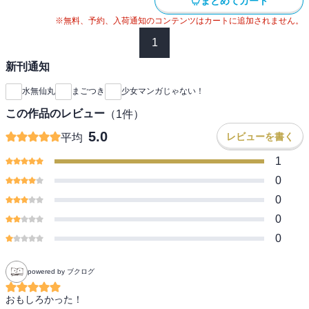
まとめてカート
※無料、予約、入荷通知のコンテンツはカートに追加されません。
1
新刊通知
水無仙丸
まごつき
少女マンガじゃない！
この作品のレビュー
（
1
件）
5.0
レビューを書く
平均
1
0
0
0
0
powered by ブクログ
おもしろかった！
