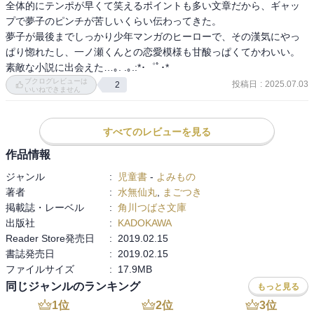
全体的にテンポが早くて笑えるポイントも多い文章だから、ギャッ
プで夢子のピンチが苦しいくらい伝わってきた。

夢子が最後までしっかり少年マンガのヒーローで、その漢気にやっ
ぱり惚れたし、一ノ瀬くんとの恋愛模様も甘酸っぱくてかわいい。

素敵な小説に出会えた…｡. .｡.:*･゜ﾟ･*
ブクログレビューは
投稿日
:
2025.07.03
2
いいねできません
すべてのレビューを見る
作品情報
ジャンル
:
児童書
-
よみもの
著者
:
水無仙丸
,
まごつき
掲載誌・レーベル
:
角川つばさ文庫
出版社
:
KADOKAWA
Reader Store発売日
:
2019.02.15
書誌発売日
:
2019.02.15
ファイルサイズ
:
17.9MB
同じジャンルのランキング
もっと見る
1
位
2
位
3
位