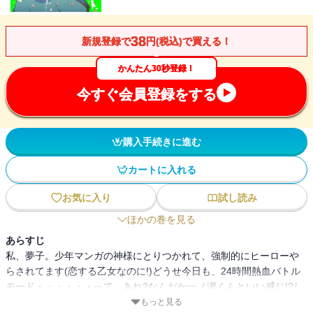
38
新規登録で
円(税込)で買える！
かんたん30秒登録！
今すぐ会員登録をする
購入手続きに進む
カートに入れる
お気に入り
試し読み
ほかの巻を見る
あらすじ
私、夢子。少年マンガの神様にとりつかれて、強制的にヒーローや
らされてます(恋する乙女なのに!)どうせ今日も、24時間熱血バトル
モード・・・・・・って、あれ?なんだか一ノ瀬くんといい感じ!?し
かも腰に魔剣がない!?もしかして、「少年マンガ」の呪いが解けた!?
もっと見る