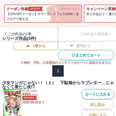
――そんな中で現れた、最後の強敵――魔剣なき今、私はただの女
の子。本当だったら、逃げていいのかもしれない。でもできない
クーポン対象
キャンペーン実施
10%OFF
2026.08.11まで
よ。だって、みんなの笑顔を守る、それが――少年マンガのヒーロ
【10%OFFクーポン】サマーブックフェス2026！全
本と出会おう！ 夏の
ーだから! 熱血ラブコメ、涙涙の感動最終回! 【小学中級から
フロアで使える
★★】
この作品の1巻
この作品の最新巻
シリーズ作品(
3
件)
1巻から
新刊から
まとめてカート
※無料、予約、入荷通知のコンテンツはカートに追加されません。
1
少女マンガじゃない！（１） 下駄箱からラブレター…じゃ
なくて果たし状!?
¥
726
(税込)
¥
363
カートに入れる
(税込)
50%OFF
2026.08.20
まで
試し読み
お気に入り