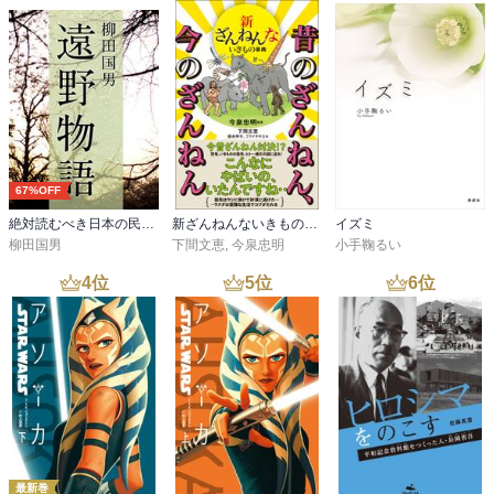
67%OFF
絶対読むべき日本の民話 遠野物語
新ざんねんないきもの事典 昔のざんねん、今のざんねん
イズミ
柳田国男
下間文恵
,
今泉忠明
小手鞠るい
4
位
5
位
6
位
最新巻