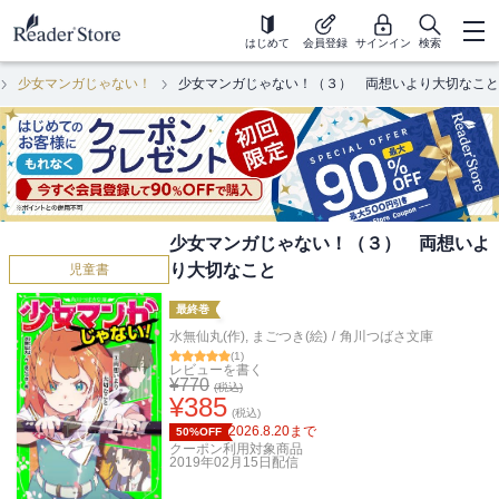
はじめて
会員登録
サインイン
検索
少女マンガじゃない！
少女マンガじゃない！（３） 両想いより大切なこと
少女マンガじゃない！（３） 両想いよ
り大切なこと
児童書
最終巻
水無仙丸(作)
,
まごつき(絵)
/
角川つばさ文庫
(
1
)
レビューを書く
¥
770
(税込)
¥
385
(税込)
2026.8.20
まで
50%OFF
クーポン利用対象商品
2019年02月15日
配信