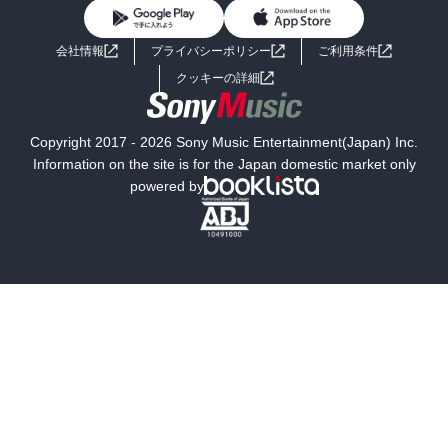
BL・TL
ライトノベル
男子向けラノベ
よくあるご質問
お問い合わせ
会社情報
プライバシーポリシー
ご利用条件
女子向けラノベ
小説
利用規約
クッキーの詳細
国内小説
海外小説
Copyright 2017 - 2026 Sony Music Entertainment(Japan) Inc.
ミステリー
SF
Information on the site is for the Japan domestic market only
powered by
歴史・時代小説
文学
雑誌
グラビア写真集
ボーイズラブ
ティーンズラブ
人文・思想・歴史
社会・政治・法律
ビジネス・経済
サイエンス・テクノロジー
コンピュータ・情報
くらし・家庭