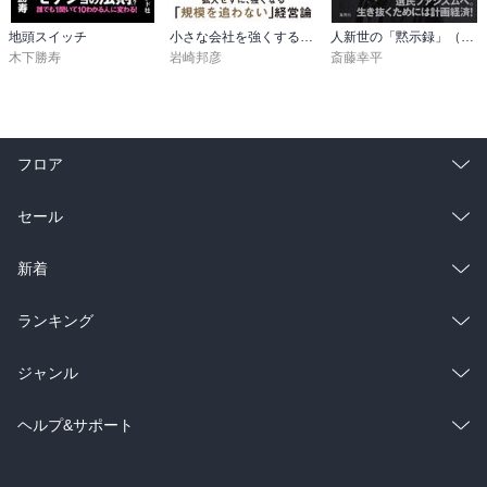
地頭スイッチ
小さな会社を強くするマーケティング思考
人新世の「黙示録」（集英社シリーズ・コモン）
木下勝寿
岩崎邦彦
斎藤幸平
フロア
総合
コミック
セール
ラノベ
小説
総合
コミック
新着
雑誌・グラビア
ビジネス・実用
ラノベ
小説
総合
コミック
ランキング
BL・TL
雑誌・グラビア
ビジネス・実用
ラノベ
小説
総合
コミック
ジャンル
BL・TL
雑誌・グラビア
ビジネス・実用
ラノベ
小説
コミック
男性コミック
ヘルプ&サポート
BL・TL
雑誌・グラビア
ビジネス・実用
女性コミック
コミック誌
初めての方へ
ヘルプ