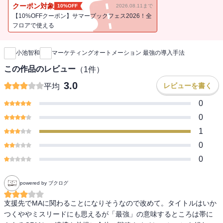
ィングオートメーション」とは、自社の商品やサービスに関心があ
クーポン対象
10%OFF
2026.08.11まで
る見込み客を特定し、メールや自社サイトを通じたマーケティング
【10%OFFクーポン】サマーブックフェス2026！全
施策で購入意欲を高め、適切なタイミングでの営業活動を可能にす
フロアで使える
新刊通知
るものです。だが著者によると、現実には「運用がうまくいってい
る会社は少ない」という。原因は、マーケティングオートメーショ
小池智和
マーケティングオートメーション 最強の導入手法
ンと「CRM（顧客管理システム）」との連携がとれていないことで
す。「流行りだから」とマーケティングオートメーションを「とり
この作品のレビュー
（
1
件）
あえず」導入しようとする会社が多いために、すでにあるCRMと連
3.0
レビューを書く
平均
携させるという部分がおろそかになり、現場には「役に立たないマ
ーケティングオートメーション」が蔓延しています。そこで、「マ
0
ーケティングオートメーション×CRM（CRMと掛け合わせたマーケ
0
ティングオートメーション）」をテーマに、実践的な「考え方」と
1
「活用法」を提案します。
0
0
powered by ブクログ
支援先でMAに関わることになりそうなので改めて。タイトルはいか
つくややミスリードにも思えるが「最強」の意味するところは帯に