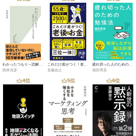
わかったつもり～読解力がつかない本当の原因～
これだけ差がつく！老後のお金 55歳から15年で2500万円をつくる
疲れ切った人のための勉強法
西林克彦
首藤由之
堀田秀吾
4
位
5
位
6
位