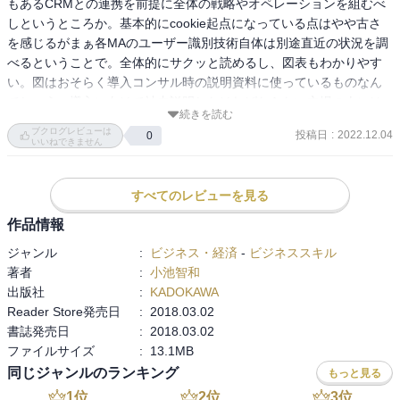
もあるCRMとの連携を前提に全体の戦略やオペレーションを組むべ
しというところか。基本的にcookie起点になっている点はやや古さ
を感じるがまぁ各MAのユーザー識別技術自体は別途直近の状況を調
べるということで。全体的にサクッと読めるし、図表もわかりやす
い。図はおそらく導入コンサル時の説明資料に使っているものなん
でしょう。導入に向けて社内説明しなければならない立場の人には
続きを読む
参考になりそうです。
ブクログレビューは
投稿日
:
2022.12.04
0
いいねできません
すべてのレビューを見る
作品情報
ジャンル
:
ビジネス・経済
-
ビジネススキル
著者
:
小池智和
出版社
:
KADOKAWA
Reader Store発売日
:
2018.03.02
書誌発売日
:
2018.03.02
ファイルサイズ
:
13.1MB
同じジャンルのランキング
もっと見る
1
位
2
位
3
位