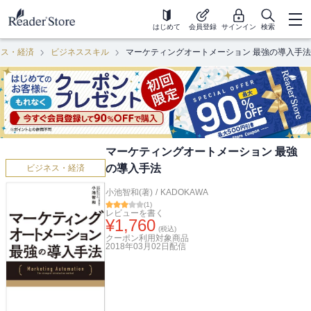
はじめて
会員登録
サインイン
検索
ネス・経済
ビジネススキル
マーケティングオートメーション 最強の導入手法
マーケティングオートメーション 最強
の導入手法
ビジネス・経済
小池智和(著)
/
KADOKAWA
(
1
)
レビューを書く
¥
1,760
(税込)
クーポン利用対象商品
2018年03月02日
配信