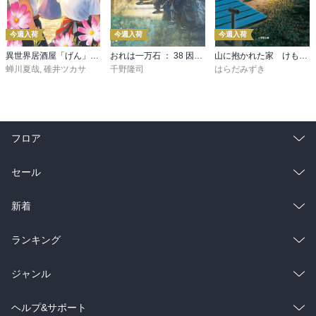
今週入荷
今週入荷
今週入荷
異世界居酒屋「げん」三杯目
おれは一万石 ： 38 因縁の賊
山に抱かれた家 けもの道
蝉川夏哉
,
碓井ツカサ
千野隆司
はらだみずき
フロア
総合
コミック
セール
ラノベ
小説
総合
コミック
新着
雑誌・グラビア
ビジネス・実用
ラノベ
小説
総合
コミック
ランキング
BL・TL
雑誌・グラビア
ビジネス・実用
ラノベ
小説
総合
コミック
ジャンル
BL・TL
雑誌・グラビア
ビジネス・実用
ラノベ
小説
コミック
男性コミック
ヘルプ&サポート