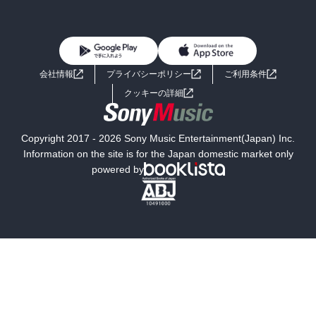
BL・TL
雑誌・グラビア
ビジネス・実用
女性コミック
コミック誌
初めての方へ
ヘルプ
BL・TL
ライトノベル
男子向けラノベ
よくあるご質問
お問い合わせ
会社情報
プライバシーポリシー
ご利用条件
女子向けラノベ
小説
利用規約
クッキーの詳細
国内小説
海外小説
Copyright 2017 - 2026 Sony Music Entertainment(Japan) Inc.
ミステリー
SF
Information on the site is for the Japan domestic market only
powered by
歴史・時代小説
文学
雑誌
グラビア写真集
ボーイズラブ
ティーンズラブ
人文・思想・歴史
社会・政治・法律
ビジネス・経済
サイエンス・テクノロジー