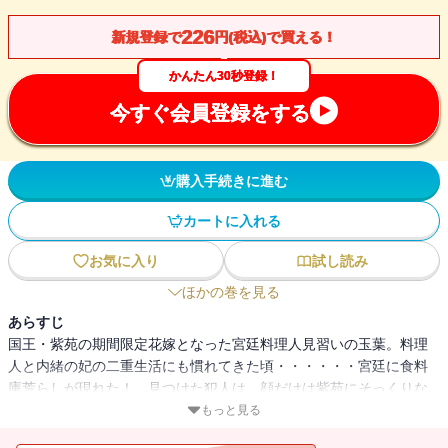
226
新規登録で
円(税込)で買える！
かんたん30秒登録！
今すぐ会員登録をする
購入手続きに進む
カートに入れる
お気に入り
試し読み
ほかの巻を見る
あらすじ
国王・紫苑の期間限定花嫁となった宮廷料理人見習いの玉葉。料理
人と内緒の妃の二重生活にも慣れてきた頃・・・・・・宮廷に食料
庫荒らしが現れた！ 見つけた犯人は、顔だけは紫苑にそっくりな
粗野な男。彼は何者なの!?
もっと見る