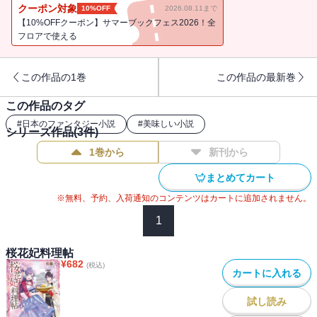
クーポン対象
10%OFF
2026.08.11まで
【10%OFFクーポン】サマーブックフェス2026！全
フロアで使える
この作品の1巻
この作品の最新巻
この作品のタグ
#
日本のファンタジー小説
#
美味しい小説
シリーズ作品(
3
件)
1巻から
新刊から
まとめてカート
※無料、予約、入荷通知のコンテンツはカートに追加されません。
1
桜花妃料理帖
¥
682
(税込)
カートに入れる
試し読み