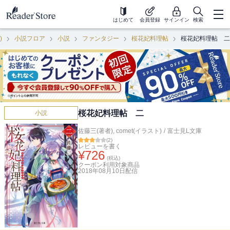
はじめて
会員登録
サインイン
検索
)
小説フロア
小説
ファンタジー
桜花妃料理帖
桜花妃料理帖 二
桜花妃料理帖 二
小説
佐藤三(著者)
,
comet(イラスト)
/
富士見L文庫
(
2
)
レビューを書く
¥
726
(税込)
クーポン利用対象商品
2018年08月10日
配信