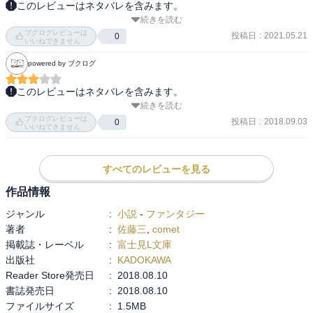
このレビューはネタバレを含みます。
続きを読む
何だか玉葉の突っ走りっぷりに磨きがかかってるような…。無自覚
ブクログレビューは
にイチャつく二人。今回は白雪兄、料理長兄(変人)と陛下弟(偽物)が
投稿日
:
2021.05.21
0
いいねできません
登場。美羽が素見せまくりでボロ出さないか心配になってしまう笑
powered by ブクログ
このレビューはネタバレを含みます。
続きを読む
やはり、この手のヒロインは好きになれない……。でも、話として
ブクログレビューは
は好きなので、次が最終巻なら最後まで読みます。
投稿日
:
2018.09.03
0
いいねできません
すべてのレビューを見る
作品情報
ジャンル
:
小説
-
ファンタジー
著者
:
佐藤三
,
comet
掲載誌・レーベル
:
富士見L文庫
出版社
:
KADOKAWA
Reader Store発売日
:
2018.08.10
書誌発売日
:
2018.08.10
ファイルサイズ
:
1.5MB