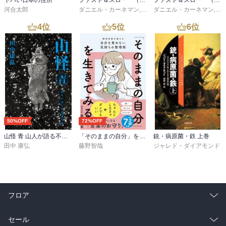
ヤバい日本の住所
ファスト＆スロー （下）
ファスト＆スロー （上）
河合太郎
ダニエル・カーネマン
,
村井章子
ダニエル・カーネマン
,
村
4
位
5
位
6
位
50%OFF
72%OFF
山怪 青 山人が語る不思議な話
「そのままの自分」を生きてみる 精神科医が教える自分を責めない気持ちの整理術 (特装版)
銃・病原菌・鉄 上巻
田中 康弘
藤野智哉
ジャレド・ダイアモンド
フロア
総合
コミック
セール