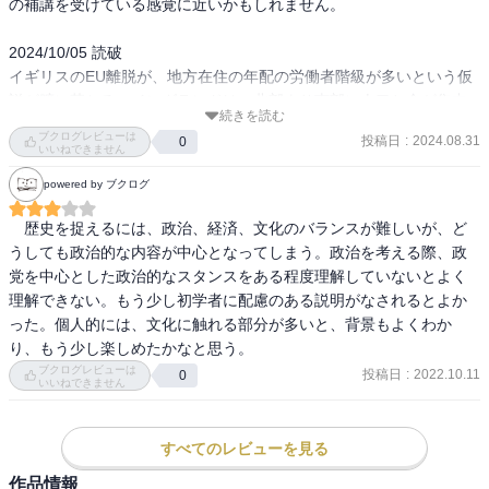
の補講を受けている感覚に近いかもしれません。

2024/10/05 読破

イギリスのEU離脱が、地方在住の年配の労働者階級が多いという仮
説が腑に落ちる。イングランドは、北部より南部に人口と金が集中
続きを読む
する辺り、北部の産業構造の転換が進んでいないように読み取れま
ブクログレビューは
投稿日
:
2024.08.31
0
した。実態は存じ上げませんが、改めて面白い一冊でした。ありが
いいねできません
とうございました。
powered by ブクログ
　歴史を捉えるには、政治、経済、文化のバランスが難しいが、ど
うしても政治的な内容が中心となってしまう。政治を考える際、政
党を中心とした政治的なスタンスをある程度理解していないとよく
理解できない。もう少し初学者に配慮のある説明がなされるとよか
った。個人的には、文化に触れる部分が多いと、背景もよくわか
り、もう少し楽しめたかなと思う。
ブクログレビューは
投稿日
:
2022.10.11
0
いいねできません
すべてのレビューを見る
作品情報