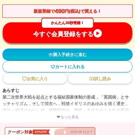
490
新規登録で
円(税込)で買える！
かんたん30秒登録！
今すぐ会員登録をする
購入手続きに進む
カートに入れる
お気に入り
試し読み
あらすじ
第二次世界大戦を起点とする福祉国家体制の形成，「英国病」とサ
ッチャリズム，そして現在へ，戦後イギリスのあゆみを描く通史．
政治・経済のみならず，国際関係や，階級・文化をめぐる社会変容
にも着目し，多角的な現代史像を提示する．EU離脱に揺れるイギリ
もっと見る
スの〈いま〉を考えるためにも求められる，歴史的な思考軸．
クーポン対象
10%OFF
2026.08.11まで