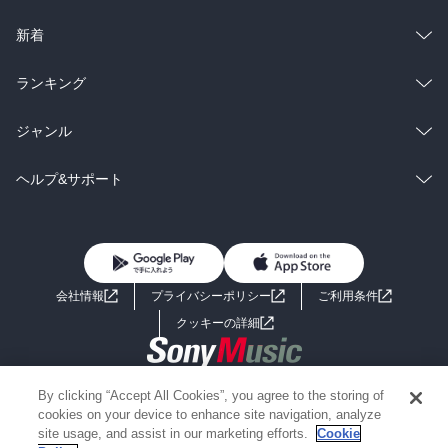
ラノベ
小説
総合
コミック
新着
雑誌・グラビア
ビジネス・実用
ラノベ
小説
総合
コミック
ランキング
BL・TL
雑誌・グラビア
ビジネス・実用
ラノベ
小説
総合
コミック
ジャンル
BL・TL
雑誌・グラビア
ビジネス・実用
ラノベ
小説
コミック
男性コミック
ヘルプ&サポート
BL・TL
雑誌・グラビア
ビジネス・実用
女性コミック
コミック誌
初めての方へ
ヘルプ
BL・TL
ライトノベル
男子向けラノベ
よくあるご質問
お問い合わせ
会社情報
プライバシーポリシー
ご利用条件
女子向けラノベ
小説
利用規約
クッキーの詳細
国内小説
海外小説
Copyright 2017 - 2026 Sony Music Entertainment(Japan) Inc.
By clicking “Accept All Cookies”, you agree to the storing of
ミステリー
SF
Information on the site is for the Japan domestic market only
cookies on your device to enhance site navigation, analyze
powered by
site usage, and assist in our marketing efforts.
Cookie