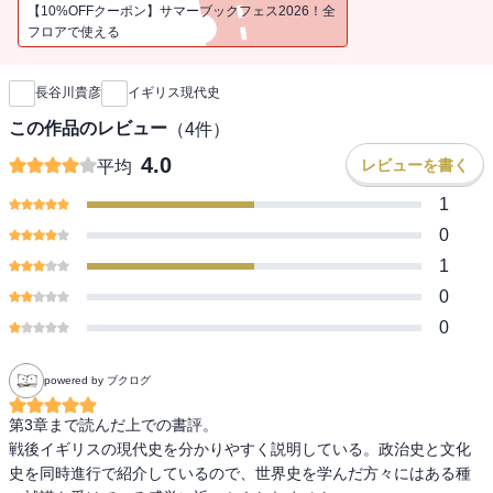
【10%OFFクーポン】サマーブックフェス2026！全
フロアで使える
新刊通知
長谷川貴彦
イギリス現代史
この作品のレビュー
（
4
件）
4.0
レビューを書く
平均
1
0
1
0
0
powered by ブクログ
第3章まで読んだ上での書評。

戦後イギリスの現代史を分かりやすく説明している。政治史と文化
史を同時進行で紹介しているので、世界史を学んだ方々にはある種