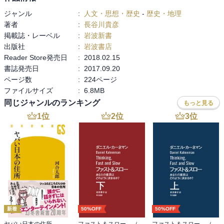
ジャンル
:
人文・思想・歴史
-
歴史・地理
著者
:
長谷川貴彦
掲載誌・レーベル
:
岩波新書
出版社
:
岩波書店
Reader Store発売日
:
2018.02.15
書誌発売日
:
2017.09.20
ページ数
:
224ページ
ファイルサイズ
:
6.8MB
同じジャンルのランキング
もっと見る
1
位
2
位
3
位
新着
50%OFF
50%OFF