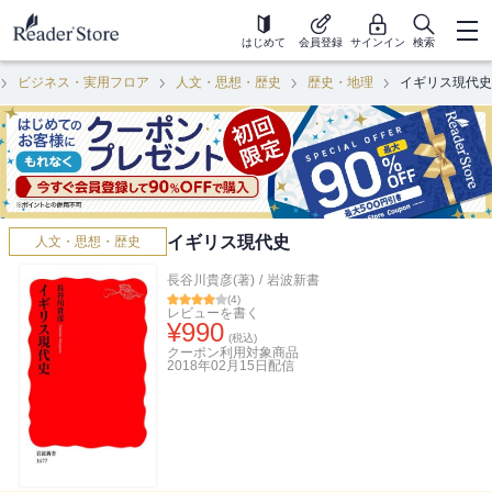
はじめて
会員登録
サインイン
検索
ビジネス・実用フロア
人文・思想・歴史
歴史・地理
イギリス現代史
イギリス現代史
人文・思想・歴史
長谷川貴彦(著)
/
岩波新書
(
4
)
レビューを書く
¥
990
(税込)
クーポン利用対象商品
2018年02月15日
配信