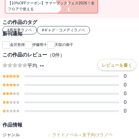
【10%OFFクーポン】サマーブックフェス2026！全
フロアで使える
この作品のタグ
#
異世界ラノベ
#
ギャグ・コメディラノベ
新刊通知
金沢有倖
伊藤明十
天獄の御子
この作品のレビュー
（
0
件）
--
レビューを書く
平均
0
0
0
0
0
作品情報
ジャンル
:
ライトノベル
-
女子向けラノベ