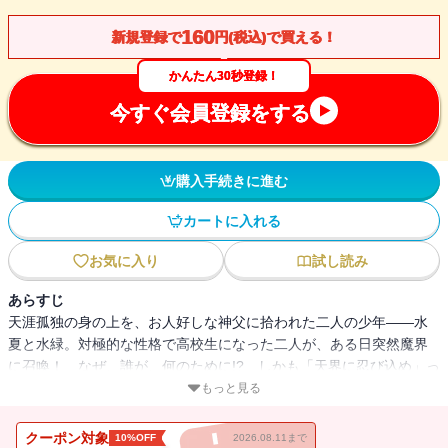
160
新規登録で
円(税込)で買える！
かんたん30秒登録！
今すぐ会員登録をする
購入手続きに進む
カートに入れる
お気に入り
試し読み
あらすじ
天涯孤独の身の上を、お人好しな神父に拾われた二人の少年――水
夏と水緑。対極的な性格で高校生になった二人が、ある日突然魔界
に召喚！ なぜ、誰が、何のために!? しかも「天界に忍び込め」っ
て何だよそれ!?【電子限定！書き下ろし短編付き】
もっと見る
クーポン対象
10%OFF
2026.08.11まで