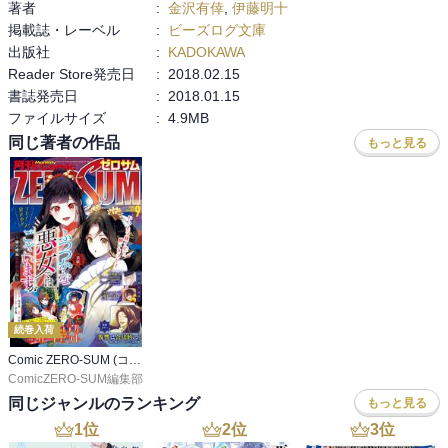
著者
:
金沢有倖
,
伊藤明十
掲載誌・レーベル
:
ビーズログ文庫
出版社
:
KADOKAWA
Reader Store発売日
:
2018.02.15
書誌発売日
:
2018.01.15
ファイルサイズ
:
4.9MB
同じ著者の作品
もっと見る
続巻入荷
Comic ZERO-SUM (コミック ゼロサム)
ComicZERO-SUM編集部
同じジャンルのランキング
もっと見る
1
位
2
位
3
位