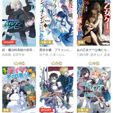
50%OFF
今週入荷
新着
続・魔法科高校の劣等生 メイジアン・カンパニー(11)
悪役令嬢、ブラコンにジョブチェンジします９【電子特典付き】
あの乙女ゲーは俺たちに厳しい世界です 6
佐島勤
,
石田可奈
浜千鳥
,
八美☆わん
三嶋与夢
,
悠井もげ
,
孟達
4
位
5
位
6
位
新着
30%OFF
今週入荷