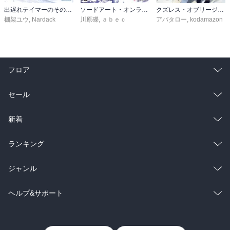
出遅れテイマーのその日暮らし 16
ソードアート・オンライン29 ユナイタル・リングVIII
クズレス・オブリージュ６ 18禁ゲー世界のクズ悪役に転生してしまった俺は、原作知識の力でどうしてもモブ人生をつかみ取りたい【電子特別版】
棚架ユウ
,
Nardack
川原礫
,
ａｂｅｃ
アバタロー
,
kodamazon
フロア
総合
コミック
セール
ラノベ
小説
総合
コミック
新着
雑誌・グラビア
ビジネス・実用
ラノベ
小説
総合
コミック
ランキング
BL・TL
雑誌・グラビア
ビジネス・実用
ラノベ
小説
総合
コミック
ジャンル
BL・TL
雑誌・グラビア
ビジネス・実用
ラノベ
小説
コミック
男性コミック
ヘルプ&サポート
BL・TL
雑誌・グラビア
ビジネス・実用
女性コミック
コミック誌
初めての方へ
ヘルプ