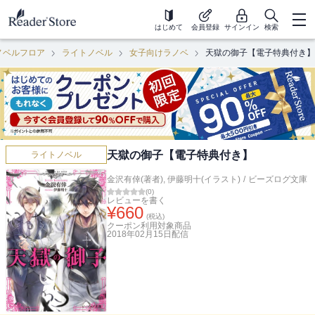
はじめて
会員登録
サインイン
検索
ノベルフロア
ライトノベル
女子向けラノベ
天獄の御子【電子特典付き】
天獄の御子【電子特典付き】
ライトノベル
金沢有倖(著者)
,
伊藤明十(イラスト)
/
ビーズログ文庫
(
0
)
レビューを書く
¥
660
(税込)
クーポン利用対象商品
2018年02月15日
配信