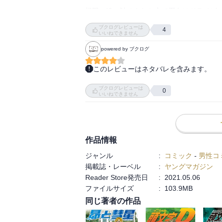
極限に追い詰められた中で夏向はドライビン
ブクログレビューは
4
4周目に入り、肘の痛みが消えたといって、
いいねできません
powered by ブクログ
一方、ルーキーの諸星は5位まで順位を上げ
このレビューはネタバレを含みます。
夏向は4周目で一気に順位を4位まで戻す。
シフトアップのハンデで、順位を下げてから
ブクログレビューは
痛みを感じなくなったはやばい感じがする
0
いいねできません
作品情報
ジャンル
:
コミック
-
男性コ
掲載誌・レーベル
:
ヤングマガジン
Reader Store発売日
:
2021.05.06
ファイルサイズ
:
103.9MB
同じ著者の作品