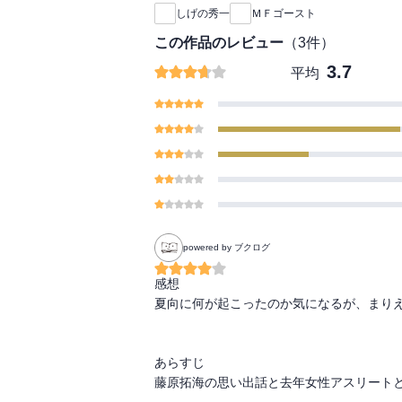
しげの秀一
ＭＦゴースト
この作品のレビュー
（
3
件）
3.7
平均
powered by ブクログ
感想

夏向に何が起こったのか気になるが、まりえ
あらすじ

藤原拓海の思い出話と去年女性アスリートと