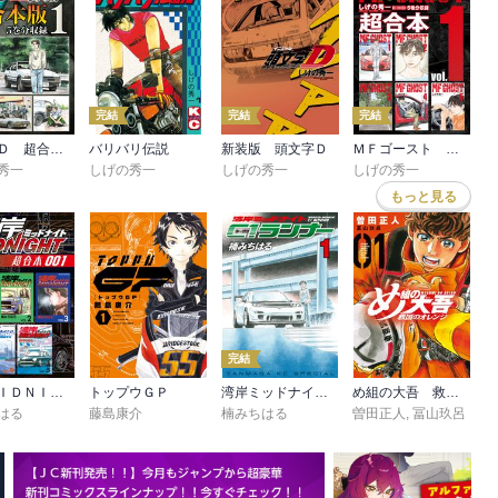
完結
完結
完結
頭文字Ｄ 超合本版
バリバリ伝説
新装版 頭文字Ｄ
ＭＦゴースト 超合本版
秀一
しげの秀一
しげの秀一
しげの秀一
もっと見る
完結
湾岸ＭＩＤＮＩＧＨＴ 超合本版
トップウＧＰ
湾岸ミッドナイト Ｃ１ランナー
め組の大吾 救国のオレンジ
はる
藤島康介
楠みちはる
曽田正人
,
冨山玖呂