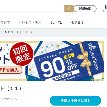
詳細検索
はじ
グラビア
ビジネス
・実用
BL・TL
タテヨミ
ＭＦゴースト（１１）
ト（１１）
ヤングマガジン
購入手続きに進む