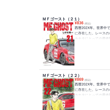
ＭＦゴースト（２１）
¥
836
(税込)
西暦202X年。世界
に存在した。レースの
カナタにとっての最終
レース序盤から繰り広
カナタ、ベッケンバウ
大白熱の最終戦・「熱海ゴ
2024年10月放送開始
『頭文字Ｄ』に続く新
ＭＦゴースト（２２）
６でアツくなろう！
¥
869
(税込)
西暦202X年。世界
に存在した。レースの
カナタにとっての最終
ＭＦＧのレギュレーシ
らかにされてゆく‥‥