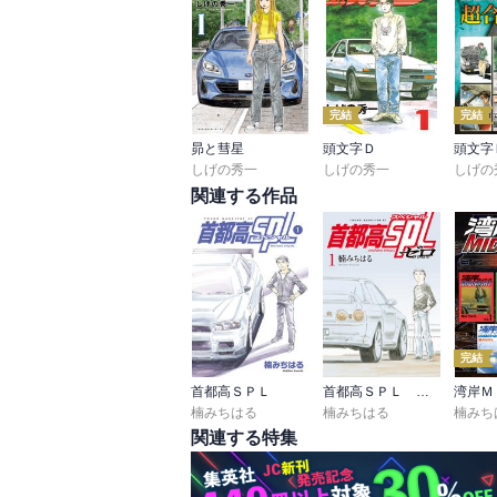
完結
完結
昴と彗星
頭文字Ｄ
しげの秀一
しげの秀一
しげの
関連する作品
完結
首都高ＳＰＬ
首都高ＳＰＬ ゼロ
楠みちはる
楠みちはる
楠みち
関連する特集