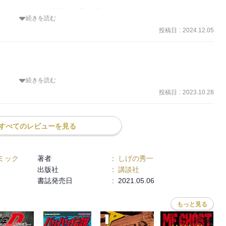
グテクニックと闘争心を取り戻す。

続きを読む
投稿日
:
2024.12.05
9位から巻き返しを図る。

ていた。

続きを読む
の挽回は盛り上げるからね。

けどそういうわけではないようだ
投稿日
:
2023.10.28
すべてのレビューを見る
ミック
著者
:
しげの秀一
出版社
:
講談社
書誌発売日
:
2021.05.06
もっと見る