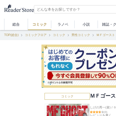
総合
コミック
ラノベ
小説
雑誌・
TOP(総合)
コミックフロア
コミック
男性コミック
ＭＦゴースト
ＭＦゴース
コミック
しげの秀一(著)
/
(
3
)
レビューを書く