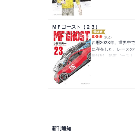
激しい首位攻防戦！ 
る‥‥！
カナタの前に立ちはだかる
ＭＦゴースト（２３）
制作決定！！
最終巻
『頭文字Ｄ』に続く新
¥
869
(税込)
６でアツくなろう！
西暦202X年。世界
に存在した。レースの
最終戦「熱海ゴースト
大幅に順位を落として
果たして逆境を乗り越
か？
『頭文字D』に続く新
TVアニメ３rd Seaso
新刊通知