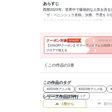
あらすじ
西暦202X年。世界中で爆発的な人気を誇
「ザ・ペニンシュラ真鶴」決勝。予選を３
凡な粘りを見せながらも７位まで後退して
ハチロクvs.スープラ！ 群馬プライド再
る‥‥！！
クーポン対象
10%OFF
2026.08.
累計２７０万部突破！！ 『頭文字Ｄ』に
【10%OFFクーポン】サマーブックフェス2026
フロアで使える
この作品の1巻
この作品のタグ
#
2024年アニメ化
#
2023年アニメ化
#
2025年ストア人気コミック
シリーズ作品(
23
件)
1巻から
新刊