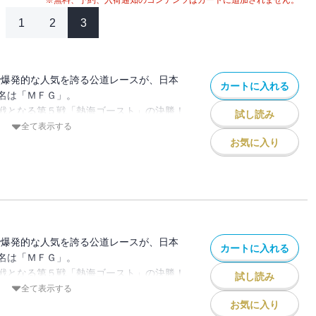
※無料、予約、入荷通知のコンテンツはカートに追加されません。
1
2
3
中で爆発的な人気を誇る公道レースが、日本
カートに入れる
名は「ＭＦＧ」。
戦となる第５戦「熱海ゴースト」の決勝！
試し読み
げられる熾烈なトップ争い！
全て表示する
アー、沢渡、瀬名。抜け出すのは誰だ！？
お気に入り
ースト」！ TVアニメ２nd Season
！！
公道最速伝説、第２１巻！ もう一度、８
中で爆発的な人気を誇る公道レースが、日本
カートに入れる
名は「ＭＦＧ」。
戦となる第５戦「熱海ゴースト」の決勝！
試し読み
ョンの真意が、解説・高橋啓介によって明
全て表示する
！
お気に入り