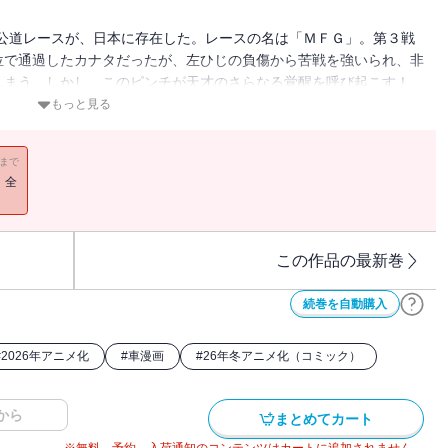
る公道レースが、日本に存在した。レースの名は「ＭＦＧ」。第３戦
位で通過したカナタだったが、左ひじの負傷から苦戦を強いられ、非
しまう。しかし、このピンチが天才のさらなる覚醒を呼び起こす！
もっと見る
び激突！！ カナタが見せた、むき出しの闘争心。リベンジが始ま
11まで
続く新公道最速伝説、第１１巻！ もう一度、８６でアツくなろう！
！全
この作品の最新巻
続巻を自動購入
#
2026年アニメ化
#
車漫画
#
26年冬アニメ化（コミック）
から
まとめてカート