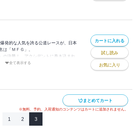
その最中、カナタに最大のピンチが訪れ
最大の試練。TVアニメ３nd Season
公道最速伝説、第２２巻！ もう一度、８
カートに入れる
中で爆発的な人気を誇る公道レースが、日本
名は「ＭＦＧ」。
試し読み
」の決勝！ アクシデントに巻き込まれ、
しまったカナタ。
全て表示する
お気に入り
え、悲願の優勝を掴み取ることはできるの
公道伝説、ここに完結！
n 2026年放送決定！！
まとめてカート
※無料、予約、入荷通知のコンテンツはカートに追加されません。
1
2
3