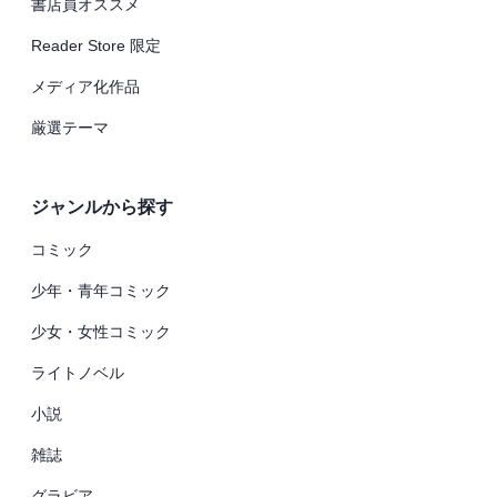
書店員オススメ
Reader Store 限定
メディア化作品
厳選テーマ
ジャンルから探す
コミック
少年・青年コミック
少女・女性コミック
ライトノベル
小説
雑誌
グラビア