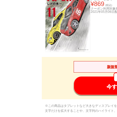
¥
869
(税込)
クーポン利用対象
2021年05月06日
新規
今す
※この商品はタブレットなど大きなディスプレイを
文字だけを拡大することや、文字列のハイライト、