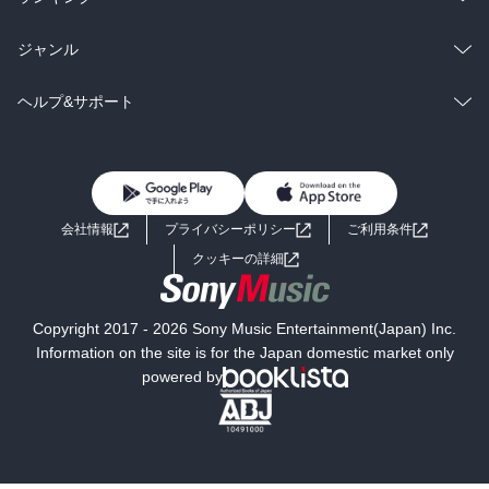
BL・TL
雑誌・グラビア
ビジネス・実用
ラノベ
小説
総合
コミック
ジャンル
BL・TL
雑誌・グラビア
ビジネス・実用
ラノベ
小説
コミック
男性コミック
ヘルプ&サポート
BL・TL
雑誌・グラビア
ビジネス・実用
女性コミック
コミック誌
初めての方へ
ヘルプ
BL・TL
ライトノベル
男子向けラノベ
よくあるご質問
お問い合わせ
会社情報
プライバシーポリシー
ご利用条件
女子向けラノベ
小説
利用規約
クッキーの詳細
国内小説
海外小説
Copyright 2017 - 2026 Sony Music Entertainment(Japan) Inc.
ミステリー
SF
Information on the site is for the Japan domestic market only
powered by
歴史・時代小説
文学
雑誌
グラビア写真集