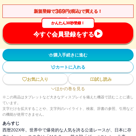
369
新規登録で
円(税込)で買える！
かんたん30秒登録！
今すぐ会員登録をする
購入手続きに進む
カートに入れる
お気に入り
試し読み
ほかの巻を見る
※この商品はタブレットなど大きなディスプレイを備えた機器で読むことに適し
ています。
文字だけを拡大することや、文字列のハイライト、検索、辞書の参照、引用など
の機能が使用できません。
あらすじ
西暦202X年。世界中で爆発的な人気を誇る公道レースが、日本に存