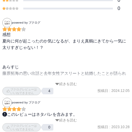
0
0
powered by ブクログ
感想

夏向に何が起こったのか気になるが、まりえ真鶴にきてから一気に
太りすぎじゃない！？

あらすじ

藤原拓海の思い出話と去年女性アスリートと結婚したことが語られ
る。

続きを読む
ブクログレビューは
投稿日
:
2024.12.05
4
極限に追い詰められた中で夏向はドライビングテクニックと闘争心
いいねできません
を取り戻す。

powered by ブクログ
4周目に入り、肘の痛みが消えたといって、9位から巻き返しを図
このレビューはネタバレを含みます。
る。

続きを読む
シフトアップのハンデで、順位を下げてからの挽回は盛り上げるか
ブクログレビューは
らね。

投稿日
:
2023.10.28
0
いいねできません
一方、ルーキーの諸星は5位まで順位を上げていた。
