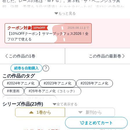
在した。レースの名は「ＭＦＧ」。第３戦「ザ・ペニンシュラ真
鶴」決勝。予選を３位で通過したカナタだったが、左ひじの負傷か
ら苦戦を強いられ、非凡な粘りを見せながらも７位まで後退してし
もっと見る
まう。しかし、このピンチが天才のさらなる覚醒を呼び起こす！
クーポン対象
10%OFF
2026.08.11まで
ハチロクvs.スープラ！ 群馬プライド再び激突！！ カナタが見せ
【10%OFFクーポン】サマーブックフェス2026！全
た、むき出しの闘争心。リベンジが始まる‥‥！！
フロアで使える
累計２７０万部突破！！ 『頭文字Ｄ』に続く新公道最速伝説、第
１１巻！ もう一度、８６でアツくなろう！
この作品の1巻
この作品の最新巻
続巻を自動購入
この作品のタグ
#
2024年アニメ化
#
2023年アニメ化
#
2026年アニメ化
#
車漫画
#
26年冬アニメ化（コミック）
#
2025年ストア人気コミック
シリーズ作品(
23
件)
全て表示する
1巻から
新刊から
まとめてカート