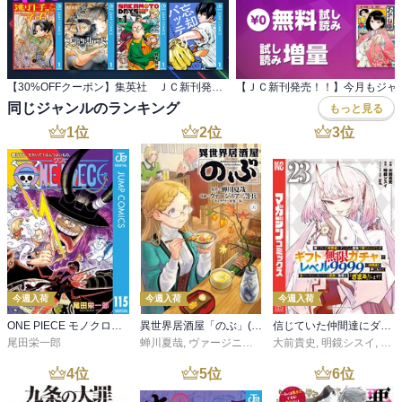
【30%OFFクーポン】集英社 ＪＣ新刊発売記念 440冊以上対象
同じジャンルのランキング
もっと見る
1
位
2
位
3
位
今週入荷
今週入荷
今週入荷
ONE PIECE モノクロ版 115
異世界居酒屋「のぶ」(22)
信じていた仲間達にダンジョン奥地で殺されかけたがギフト『無限ガチャ』でレベル９９９９の仲間達を手に入れて元パーティーメンバーと世界に復讐＆『ざまぁ！』します！（２３）
尾田栄一郎
蝉川夏哉
,
ヴァージニア二等兵
大前貴史
,
転
,
明鏡シスイ
,
ｔｅ
4
位
5
位
6
位