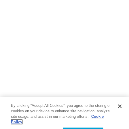
ボーイズラブ
ティーンズラブ
人文・思想・歴史
社会・政治・法律
ビジネス・経済
サイエンス・テクノロジー
コンピュータ・情報
くらし・家庭
料理・酒
ファッション・美容・ダイエット
ホビー&カルチャー
スポーツ・アウトドア
地図・ガイド
エンターテイメント
芸術・アート
映画・音楽・演劇
By clicking “Accept All Cookies”, you agree to the storing of
写真集
教養
cookies on your device to enhance site navigation, analyze
site usage, and assist in our marketing efforts.
Cookie
Policy
医学・福祉
教育・語学・参考書