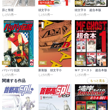
セールあり
完結
昴と彗星
頭文字Ｄ
頭文字Ｄ 超合本版
しげの秀一
しげの秀一
しげの秀一
完結
完結
完結
バリバリ伝説
新装版 頭文字Ｄ
ＭＦゴースト 超合本版
しげの秀一
しげの秀一
しげの秀一
関連する作品
もっと見る