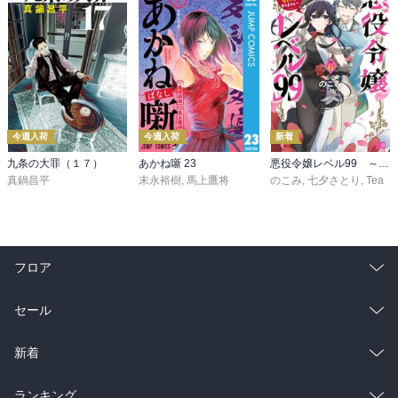
今週入荷
今週入荷
新着
九条の大罪（１７）
あかね噺 23
悪役令嬢レベル99 ～私は裏ボスですが魔王ではありません～ その６
真鍋昌平
末永裕樹
,
馬上鷹将
のこみ
,
七夕さとり
,
Tea
フロア
総合
コミック
セール
ラノベ
小説
総合
コミック
新着
雑誌・グラビア
ビジネス・実用
ラノベ
小説
総合
コミック
ランキング