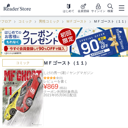
はじめて
会員登録
サインイン
検索
クフロア
コミック
男性コミック
ＭＦゴースト
ＭＦゴースト（１１）
ＭＦゴースト（１１）
コミック
しげの秀一(著)
/
ヤングマガジン
(
3
)
レビューを書く
¥
869
(税込)
クーポン利用対象商品
2021年05月06日
配信