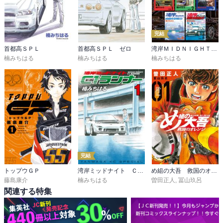
完結
首都高ＳＰＬ
首都高ＳＰＬ ゼロ
湾岸ＭＩＤＮＩＧＨＴ 超合本版
楠みちはる
楠みちはる
楠みちはる
完結
トップウＧＰ
湾岸ミッドナイト Ｃ１ランナー
め組の大吾 救国のオレンジ
藤島康介
楠みちはる
曽田正人
,
冨山玖呂
関連する特集