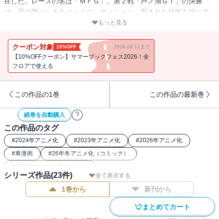
在した。レースの名は「ＭＦＧ」。第２戦「芦ノ湖ＧＴ」の決勝
は、雨の降りしきるバッドコンディション。類まれな技術を持つ片
桐夏向は神フィフティーンですら手こずる濡れた路面を攻略し、一
もっと見る
つ、また一つと順位を上げていくのだった。
クーポン対象
10%OFF
2026.08.11まで
第３戦「ザ・ペニンシュラ真鶴」予選スタート！ ターボ搭載ハチ
【10%OFFクーポン】サマーブックフェス2026！全
ロクでカナタが挑む！！
フロアで使える
累計２２０万部突破！！ 『頭文字Ｄ』に続く新公道最速伝説、第
９巻！ もう一度、８６でアツくなろう！
この作品の1巻
この作品の最新巻
続巻を自動購入
この作品のタグ
#
2024年アニメ化
#
2023年アニメ化
#
2026年アニメ化
#
車漫画
#
26年冬アニメ化（コミック）
#
2025年ストア人気コミック
シリーズ作品(
23
件)
全て表示する
1巻から
新刊から
まとめてカート