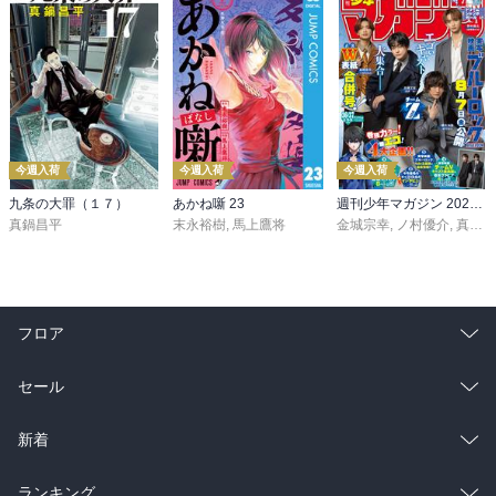
今週入荷
今週入荷
今週入荷
九条の大罪（１７）
あかね噺 23
週刊少年マガジン 2026年36・37号[2026年8月5日発売]
真鍋昌平
末永裕樹
,
馬上鷹将
金城宗幸
,
ノ村優介
,
真島ヒロ
フロア
総合
コミック
セール
ラノベ
小説
総合
コミック
新着
雑誌・グラビア
ビジネス・実用
ラノベ
小説
総合
コミック
ランキング