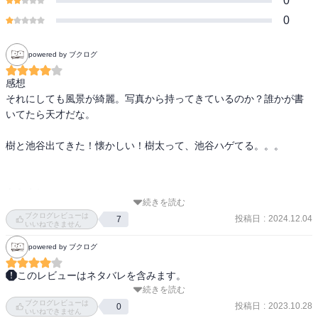
0
0
powered by ブクログ
感想

それにしても風景が綺麗。写真から持ってきているのか？誰かが書
いてたら天才だな。

樹と池谷出てきた！懐かしい！樹太って、池谷ハゲてる。。。

あらすじ

続きを読む
真鶴GTまで恋や家族と過ごしてまったりした時を過ごす。

ブクログレビューは
投稿日
:
2024.12.04
7
いいねできません
その間に奥山は86にターボを搭載して300馬力にパワーUPさせた。

powered by ブクログ
梅雨の真鶴、曲がりくねった市街地コースを5周する。

このレビューはネタバレを含みます。
続きを読む
おぉイツキたちだ。太ってるのは想像通りだけど、結婚してるのは
夏向はコースレコードを更新し、西園寺パパは失神。

ブクログレビューは
ちょっと意外だな。池谷がハゲ散らかしてるのは可哀想だな
投稿日
:
2023.10.28
0
いいねできません