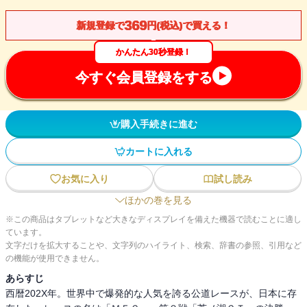
369
新規登録で
円(税込)で買える！
かんたん30秒登録！
今すぐ会員登録をする
購入手続きに進む
カートに入れる
お気に入り
試し読み
ほかの巻を見る
※この商品はタブレットなど大きなディスプレイを備えた機器で読むことに適し
ています。
文字だけを拡大することや、文字列のハイライト、検索、辞書の参照、引用など
の機能が使用できません。
あらすじ
西暦202X年。世界中で爆発的な人気を誇る公道レースが、日本に存