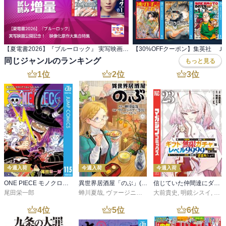
【夏電書2026】『ブルーロック』 実写映画公開記念！ 映像化原作大集合特集
同じジャンルのランキング
もっと見る
1
位
2
位
3
位
今週入荷
今週入荷
今週入荷
ONE PIECE モノクロ版 115
異世界居酒屋「のぶ」(22)
信じていた仲間達にダンジョン奥地で殺されかけたがギフト『無限ガチャ』でレベル９９９９の仲間達を手に入れて元パーティーメンバーと世界に復讐＆『ざまぁ！』します！（２３）
尾田栄一郎
蝉川夏哉
,
ヴァージニア二等兵
大前貴史
,
転
,
明鏡シスイ
,
ｔｅ
4
位
5
位
6
位