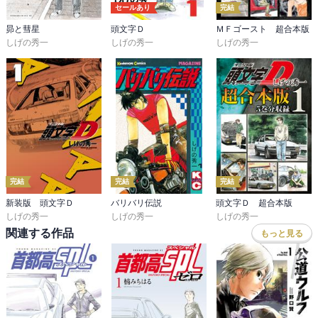
セールあり
完結
昴と彗星
頭文字Ｄ
ＭＦゴースト 超合本版
しげの秀一
しげの秀一
しげの秀一
完結
完結
完結
新装版 頭文字Ｄ
バリバリ伝説
頭文字Ｄ 超合本版
しげの秀一
しげの秀一
しげの秀一
関連する作品
もっと見る