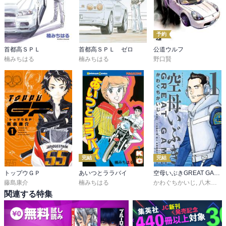
予約
首都高ＳＰＬ
首都高ＳＰＬ ゼロ
公道ウルフ
楠みちはる
楠みちはる
野口賢
完結
完結
トップウＧＰ
あいつとララバイ
空母いぶきGREAT GAME
藤島康介
楠みちはる
かわぐちかいじ
,
八木勝大
,
関連する特集