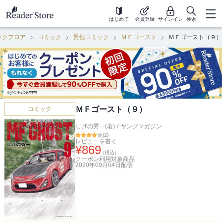
はじめて
会員登録
サインイン
検索
ックフロア
コミック
男性コミック
ＭＦゴースト
ＭＦゴースト（９）
ＭＦゴースト（９）
コミック
しげの秀一(著)
/
ヤングマガジン
(
2
)
レビューを書く
¥
869
(税込)
クーポン利用対象商品
2020年09月04日
配信