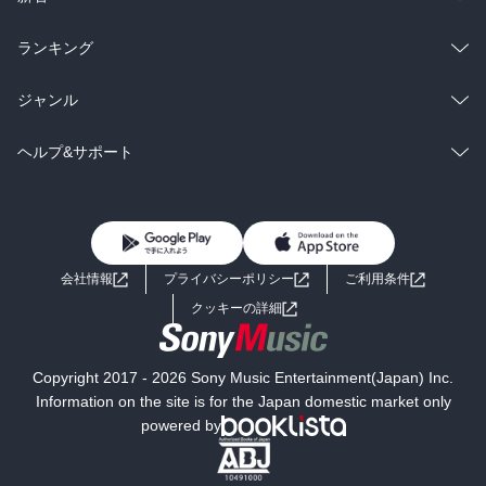
雑誌・グラビア
ビジネス・実用
ラノベ
小説
総合
コミック
ランキング
BL・TL
雑誌・グラビア
ビジネス・実用
ラノベ
小説
総合
コミック
ジャンル
BL・TL
雑誌・グラビア
ビジネス・実用
ラノベ
小説
コミック
男性コミック
ヘルプ&サポート
BL・TL
雑誌・グラビア
ビジネス・実用
女性コミック
コミック誌
初めての方へ
ヘルプ
BL・TL
ライトノベル
男子向けラノベ
よくあるご質問
お問い合わせ
会社情報
プライバシーポリシー
ご利用条件
女子向けラノベ
小説
利用規約
クッキーの詳細
国内小説
海外小説
Copyright 2017 - 2026 Sony Music Entertainment(Japan) Inc.
ミステリー
SF
Information on the site is for the Japan domestic market only
powered by
歴史・時代小説
文学