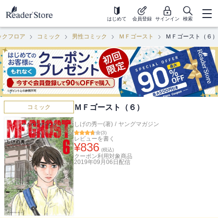
はじめて
会員登録
サインイン
検索
ックフロア
コミック
男性コミック
ＭＦゴースト
ＭＦゴースト（６）
ＭＦゴースト（６）
コミック
しげの秀一(著)
/
ヤングマガジン
(
3
)
レビューを書く
¥
836
(税込)
クーポン利用対象商品
2019年09月06日
配信