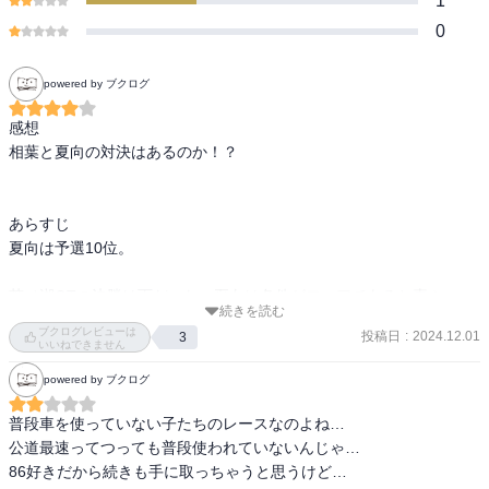
1
0
powered by ブクログ
感想

相葉と夏向の対決はあるのか！？

あらすじ

夏向は予選10位。

芦ノ湖GTの決勝は雨だった。夏向は条件がフェアであると喜ぶ。

続きを読む
ブクログレビューは
投稿日
:
2024.12.01
3
夏向は悪条件を味方につけ、8位に順位を上げる。
いいねできません
powered by ブクログ
普段車を使っていない子たちのレースなのよね…

公道最速ってつっても普段使われていないんじゃ…

86好きだから続きも手に取っちゃうと思うけど…
