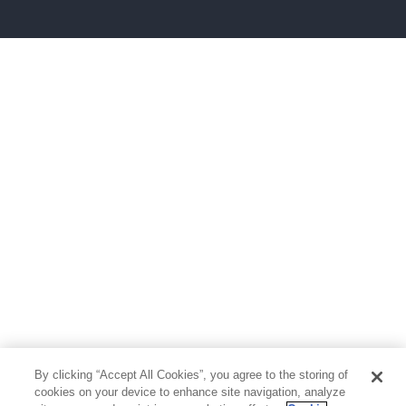
雑誌
グラビア写真集
ボーイズラブ
ティーンズラブ
人文・思想・歴史
社会・政治・法律
ビジネス・経済
サイエンス・テクノロジー
コンピュータ・情報
くらし・家庭
料理・酒
ファッション・美容・ダイエット
ホビー&カルチャー
スポーツ・アウトドア
地図・ガイド
エンターテイメント
芸術・アート
映画・音楽・演劇
By clicking “Accept All Cookies”, you agree to the storing of
写真集
教養
cookies on your device to enhance site navigation, analyze