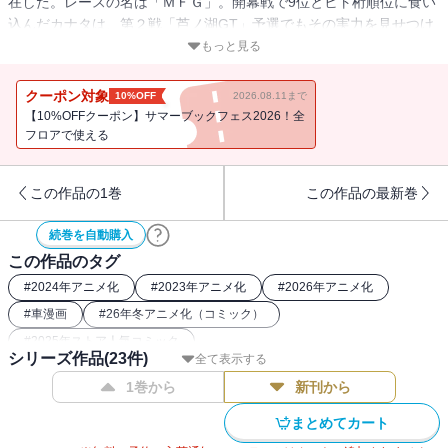
在した。レースの名は「ＭＦＧ」。開幕戦で9位とヒト桁順位に食い
込んだカナタは、第２戦「芦ノ湖GT」予選でもその実力を見せつけ
た。いよいよ「芦ノ湖GT」決勝がスタート！！ 雨が降りしきる悪い
もっと見る
コンディションの中、「雨は味方」と語ったカナタは、その言葉に
違わない本領を見せつける――。
クーポン対象
10%OFF
2026.08.11まで
累計１５０万部突破！！しげの秀一が描く新公道最速伝説、第６
【10%OFFクーポン】サマーブックフェス2026！全
巻！ もう一度、８６でアツくなろう！
フロアで使える
この作品の1巻
この作品の最新巻
続巻を自動購入
この作品のタグ
#
2024年アニメ化
#
2023年アニメ化
#
2026年アニメ化
#
車漫画
#
26年冬アニメ化（コミック）
#
2025年ストア人気コミック
シリーズ作品(
23
件)
全て表示する
1巻から
新刊から
まとめてカート