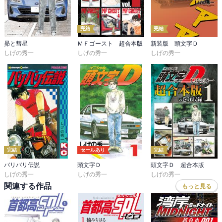
完結
完結
昴と彗星
ＭＦゴースト 超合本版
新装版 頭文字Ｄ
しげの秀一
しげの秀一
しげの秀一
完結
セールあり
完結
バリバリ伝説
頭文字Ｄ
頭文字Ｄ 超合本版
しげの秀一
しげの秀一
しげの秀一
関連する作品
もっと見る