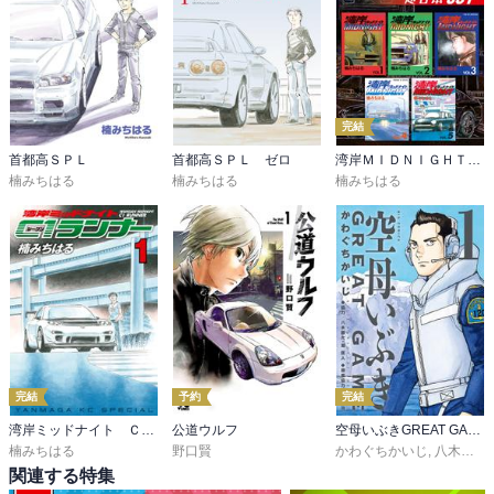
完結
首都高ＳＰＬ
首都高ＳＰＬ ゼロ
湾岸ＭＩＤＮＩＧＨＴ 超合本版
楠みちはる
楠みちはる
楠みちはる
完結
予約
完結
湾岸ミッドナイト Ｃ１ランナー
公道ウルフ
空母いぶきGREAT GAME
楠みちはる
野口賢
かわぐちかいじ
,
八木勝大
,
関連する特集