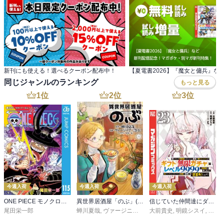
新刊にも使える！選べるクーポン配布中！
同じジャンルのランキング
もっと見る
1
位
2
位
3
位
今週入荷
今週入荷
今週入荷
ONE PIECE モノクロ版 115
異世界居酒屋「のぶ」(22)
信じていた仲間達にダンジョン奥地で殺されかけたがギフト『無限ガチャ』でレベル９９９９の仲間達を手に入れて元パーティーメンバーと世界に復讐＆『ざまぁ！』します！（２３）
尾田栄一郎
蝉川夏哉
,
ヴァージニア二等兵
大前貴史
,
転
,
明鏡シスイ
,
ｔｅ