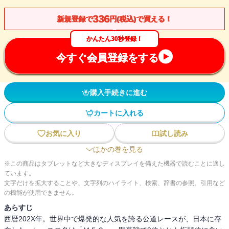
336
新規登録で
円(税込)で買える！
かんたん30秒登録！
今すぐ会員登録をする
購入手続きに進む
カートに入れる
お気に入り
試し読み
ほかの巻を見る
※この商品はタブレットなど大きなディスプレイを備えた機器で読むことに適し
ています。
文字だけを拡大することや、文字列のハイライト、検索、辞書の参照、引用など
の機能が使用できません。
あらすじ
西暦202X年。世界中で爆発的な人気を誇る公道レースが、日本に存