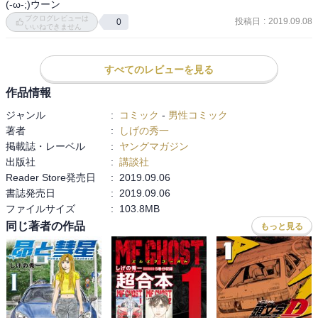
(-ω-;)ウーン
ブクログレビューは
投稿日
:
2019.09.08
0
いいねできません
すべてのレビューを見る
作品情報
ジャンル
:
コミック
-
男性コミック
著者
:
しげの秀一
掲載誌・レーベル
:
ヤングマガジン
出版社
:
講談社
Reader Store発売日
:
2019.09.06
書誌発売日
:
2019.09.06
ファイルサイズ
:
103.8MB
同じ著者の作品
もっと見る