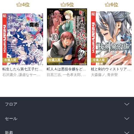
4
位
5
位
6
位
今週入荷
今週入荷
今週入荷
転生したら第七王子だったので、気ままに魔術を極めます（２４）
町人Ａは悪役令嬢をどうしても救いたい ～どぶと空と氷の姫君～１０【電子書店共通特典イラスト付】
杖と剣のウィストリア（１６）
石沢庸介
,
謙虚なサークル
,
メル。
目黒三吉
,
一色孝太郎
,
Parum
大森藤ノ
,
青井聖
フロア
総合
コミック
セール
ラノベ
小説
総合
コミック
新着