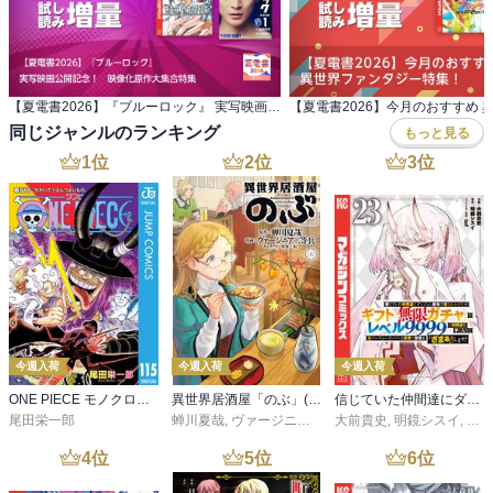
【夏電書2026】『ブルーロック』 実写映画公開記念！ 映像化原作大集合特集
同じジャンルのランキング
もっと見る
1
位
2
位
3
位
今週入荷
今週入荷
今週入荷
ONE PIECE モノクロ版 115
異世界居酒屋「のぶ」(22)
信じていた仲間達にダンジョン奥地で殺されかけたがギフト『無限ガチャ』でレベル９９９９の仲間達を手に入れて元パーティーメンバーと世界に復讐＆『ざまぁ！』します！（２３）
尾田栄一郎
蝉川夏哉
,
ヴァージニア二等兵
大前貴史
,
転
,
明鏡シスイ
,
ｔｅ
4
位
5
位
6
位