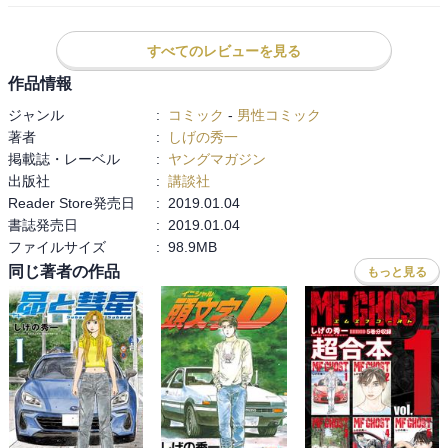
ブレーキのタイミングを遅らせての突っ込みは

拓海を思い出す。

すべてのレビューを見る
啓介の年の取り方が小汚くてちょっとショック。

作品情報
ジャンル
:
コミック
-
男性コミック
づやずの使い方を頻繁に間違えているのは

著者
:
しげの秀一
何か意図があってのことなのだろうか。

掲載誌・レーベル
:
ヤングマガジン
気になって仕方ない。

出版社
:
講談社
Reader Store発売日
:
2019.01.04
テイラーが握手を求めに来たのは恰好良かった。

書誌発売日
:
2019.01.04
ファイルサイズ
:
98.9MB
別にレースのことを隠さなくても良いが

話さなくても良いと思うのに

同じ著者の作品
もっと見る
何故恋は怒るし夏向は謝るのか謎。

緒方まともな人かと思ったらヘルメットもきちんと被れない人だっ
たか。がっかりだ。