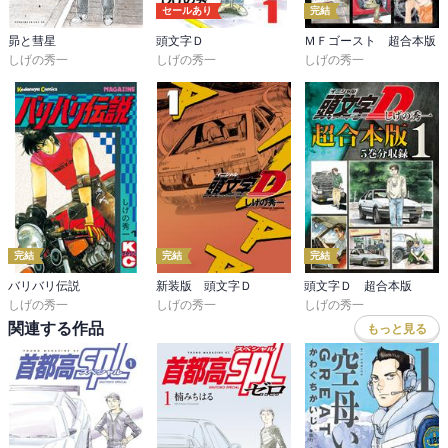
セールあり
完結
昴と彗星
頭文字Ｄ
ＭＦゴースト 超合本版
しげの秀一
しげの秀一
しげの秀一
完結
完結
完結
バリバリ伝説
新装版 頭文字Ｄ
頭文字Ｄ 超合本版
しげの秀一
しげの秀一
しげの秀一
関連する作品
もっと見る