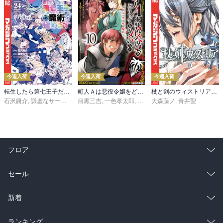
今週入荷
今週入荷
今週入荷
転生したら第七王子だったので、気ままに魔術を極めます（２４）
町人Ａは悪役令嬢をどうしても救いたい ～どぶと空と氷の姫君～１０【電子書店共通特典イラスト付】
杖と剣のウィストリア（１６）
石沢庸介
,
謙虚なサークル
,
メル。
目黒三吉
,
一色孝太郎
,
Parum
大森藤ノ
,
青井聖
フロア
総合
コミック
セール
ラノベ
小説
総合
コミック
新着
雑誌・グラビア
ビジネス・実用
ラノベ
小説
総合
コミック
ランキング