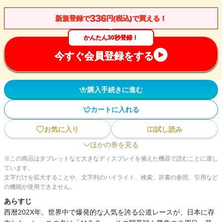
336
新規登録で
円(税込)で買える！
かんたん30秒登録！
今すぐ会員登録をする
購入手続きに進む
カートに入れる
お気に入り
試し読み
ほかの巻を見る
※この商品はタブレットなど大きなディスプレイを備えた機器で読むことに適し
ています。
文字だけを拡大することや、文字列のハイライト、検索、辞書の参照、引用など
の機能が使用できません。
あらすじ
西暦202X年。世界中で爆発的な人気を誇る公道レースが、日本に存