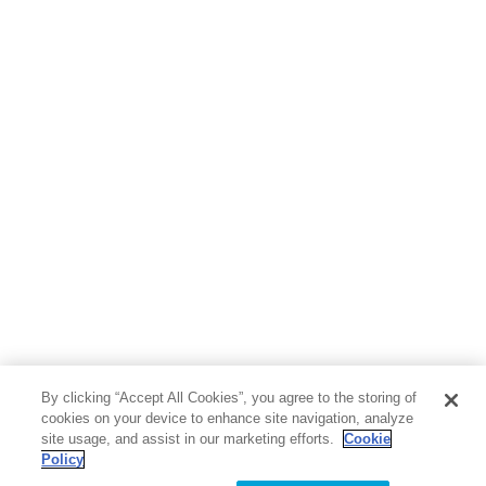
ボーイズラブ
ティーンズラブ
人文・思想・歴史
社会・政治・法律
ビジネス・経済
サイエンス・テクノロジー
コンピュータ・情報
くらし・家庭
料理・酒
ファッション・美容・ダイエット
ホビー&カルチャー
スポーツ・アウトドア
地図・ガイド
エンターテイメント
芸術・アート
映画・音楽・演劇
By clicking “Accept All Cookies”, you agree to the storing of
写真集
教養
cookies on your device to enhance site navigation, analyze
site usage, and assist in our marketing efforts.
Cookie
Policy
医学・福祉
教育・語学・参考書