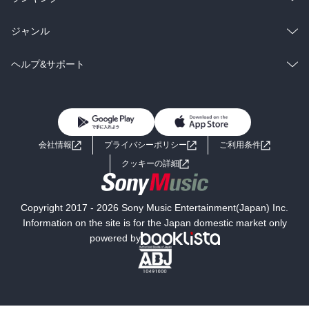
BL・TL
雑誌・グラビア
ビジネス・実用
ラノベ
小説
総合
コミック
ジャンル
BL・TL
雑誌・グラビア
ビジネス・実用
ラノベ
小説
コミック
男性コミック
ヘルプ&サポート
BL・TL
雑誌・グラビア
ビジネス・実用
女性コミック
コミック誌
初めての方へ
ヘルプ
BL・TL
ライトノベル
男子向けラノベ
よくあるご質問
お問い合わせ
会社情報
プライバシーポリシー
ご利用条件
女子向けラノベ
小説
利用規約
クッキーの詳細
国内小説
海外小説
Copyright 2017 - 2026 Sony Music Entertainment(Japan) Inc.
ミステリー
SF
Information on the site is for the Japan domestic market only
powered by
歴史・時代小説
文学
雑誌
グラビア写真集