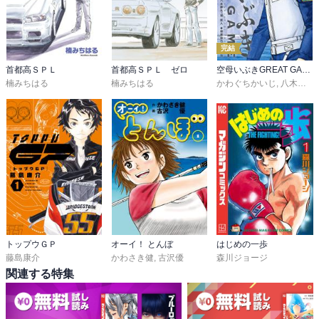
完結
首都高ＳＰＬ
首都高ＳＰＬ ゼロ
空母いぶきGREAT GAME
楠みちはる
楠みちはる
かわぐちかいじ
,
八木勝大
,
トップウＧＰ
オーイ！ とんぼ
はじめの一歩
藤島康介
かわさき健
,
古沢優
森川ジョージ
関連する特集