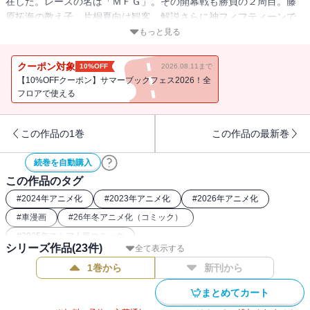
在した。レースの名は「ＭＦＧ」。その開幕戦も勝負の２周目。藤
原拓海の教え子、片桐夏向は観客、解説さらに神フィフティーンで
すら理解不能なテクニックで、欧州のモンスターマシンを猛然と追
もっと見る
いかけるのだった。
クーポン対象
10%OFF
2026.08.11まで
【10%OFFクーポン】サマーブックフェス2026！全
フロアで使える
この作品の1巻
この作品の最新巻
続巻を自動購入
この作品のタグ
#
2024年アニメ化
#
2023年アニメ化
#
2026年アニメ化
#
車漫画
#
26年冬アニメ化（コミック）
#
2025年ストア人気コミック
シリーズ作品(
23
件)
全て表示する
1巻から
新刊から
まとめてカート