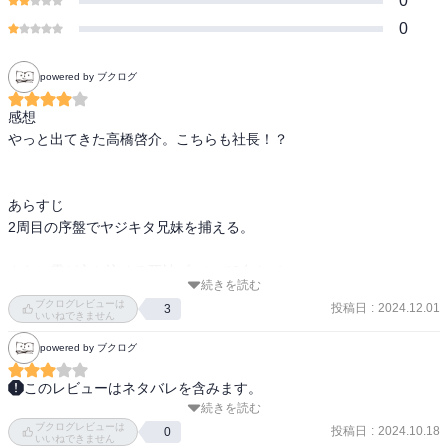
0
0
powered by ブクログ
感想

やっと出てきた高橋啓介。こちらも社長！？

あらすじ

2周目の序盤でヤジキタ兄妹を捕える。

さらに霧が立ち込める死神ゾーンで2台をパス。

続きを読む
ブクログレビューは
投稿日
:
2024.12.01
3
ベッケンバウアーが圧勝、カナタはなんと9位に滑り込む。
いいねできません
powered by ブクログ
このレビューはネタバレを含みます。
続きを読む
夏向がどんどん先行車をパスしていく様子は

ブクログレビューは
とてもワクワクする。

投稿日
:
2024.10.18
0
いいねできません