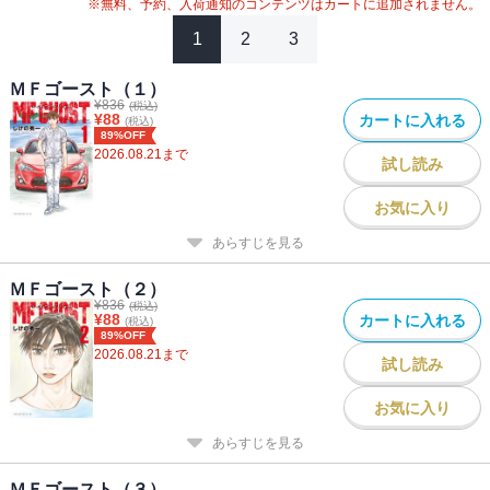
※無料、予約、入荷通知のコンテンツはカートに追加されません。
1
2
3
ＭＦゴースト（１）
¥
836
(税込)
¥
88
カートに入れる
(税込)
89%OFF
2026.08.21
まで
試し読み
お気に入り
あらすじを見る
ＭＦゴースト（２）
¥
836
(税込)
¥
88
カートに入れる
(税込)
89%OFF
2026.08.21
まで
試し読み
お気に入り
あらすじを見る
ＭＦゴースト（３）