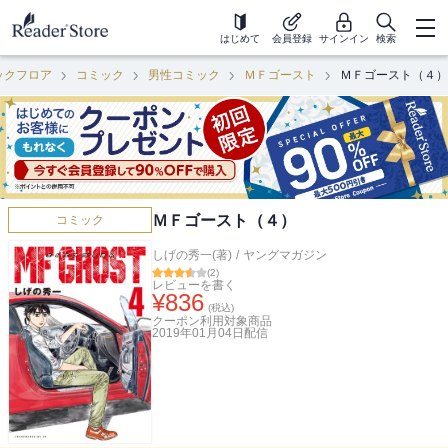
はじめて
会員登録
サインイン
検索
ックフロア
コミック
男性コミック
ＭＦゴースト
ＭＦゴースト（４）
ＭＦゴースト（４）
コミック
しげの秀一(著)
/
ヤングマガジン
(
2
)
レビューを書く
¥
836
(税込)
クーポン利用対象商品
2019年01月04日
配信