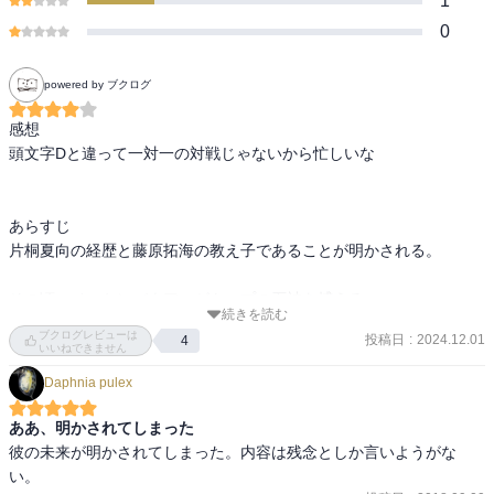
1
0
powered by ブクログ
感想

頭文字Dと違って一対一の対戦じゃないから忙しいな

あらすじ

片桐夏向の経歴と藤原拓海の教え子であることが明かされる。

その頃、ベッケンバウアーがトップの石神を捕える。

続きを読む
ブクログレビューは
投稿日
:
2024.12.01
4
相葉は一時3位に上がるも前半でタイヤを使いすぎる。赤羽は着々と
いいねできません
順位を上げる。

Daphnia pulex
夏向はパワーセクションでヤジキタに抜き返されるもいよいよダウ
ああ、明かされてしまった
ンヒルに入る。
彼の未来が明かされてしまった。内容は残念としか言いようがな
い。