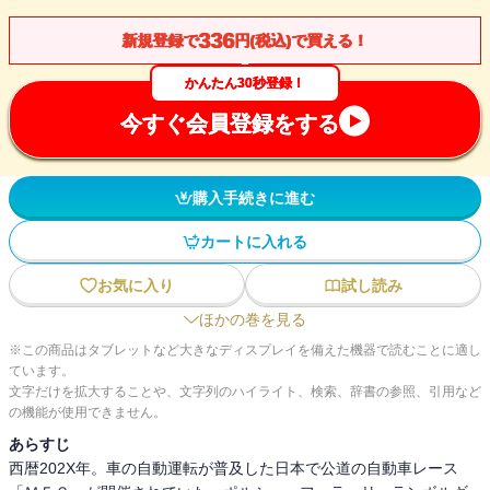
336
新規登録で
円(税込)で買える！
かんたん30秒登録！
今すぐ会員登録をする
購入手続きに進む
カートに入れる
お気に入り
試し読み
ほかの巻を見る
※この商品はタブレットなど大きなディスプレイを備えた機器で読むことに適し
ています。
文字だけを拡大することや、文字列のハイライト、検索、辞書の参照、引用など
の機能が使用できません。
あらすじ
西暦202X年。車の自動運転が普及した日本で公道の自動車レース