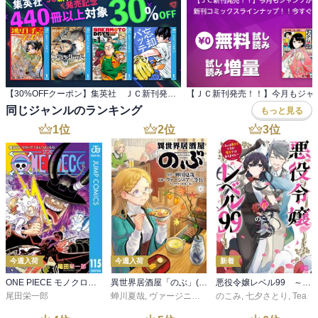
【30%OFFクーポン】集英社 ＪＣ新刊発売記念 440冊以上対象
同じジャンルのランキング
もっと見る
1
位
2
位
3
位
今週入荷
今週入荷
新着
ONE PIECE モノクロ版 115
異世界居酒屋「のぶ」(22)
悪役令嬢レベル99 ～私は裏ボスですが魔王ではありません～ その６
尾田栄一郎
蝉川夏哉
,
ヴァージニア二等兵
のこみ
,
転
,
七夕さとり
,
Tea