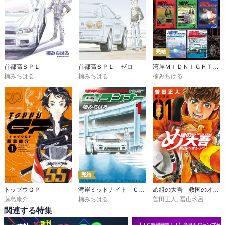
完結
首都高ＳＰＬ
首都高ＳＰＬ ゼロ
湾岸ＭＩＤＮＩＧＨＴ 超合本版
楠みちはる
楠みちはる
楠みちはる
完結
トップウＧＰ
湾岸ミッドナイト Ｃ１ランナー
め組の大吾 救国のオレンジ
藤島康介
楠みちはる
曽田正人
,
冨山玖呂
関連する特集