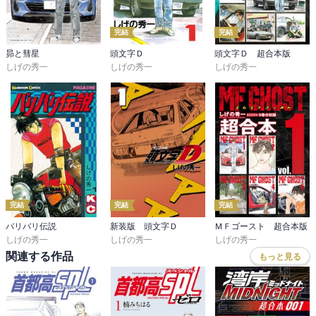
完結
完結
昴と彗星
頭文字Ｄ
頭文字Ｄ 超合本版
しげの秀一
しげの秀一
しげの秀一
完結
完結
完結
バリバリ伝説
新装版 頭文字Ｄ
ＭＦゴースト 超合本版
しげの秀一
しげの秀一
しげの秀一
関連する作品
もっと見る