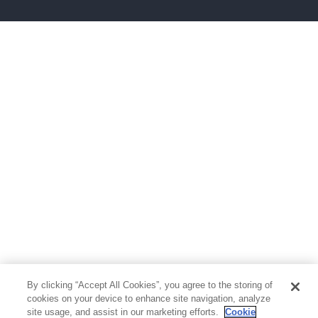
雑誌
グラビア写真集
ボーイズラブ
ティーンズラブ
人文・思想・歴史
社会・政治・法律
ビジネス・経済
サイエンス・テクノロジー
コンピュータ・情報
くらし・家庭
料理・酒
ファッション・美容・ダイエット
ホビー&カルチャー
スポーツ・アウトドア
地図・ガイド
エンターテイメント
芸術・アート
映画・音楽・演劇
By clicking “Accept All Cookies”, you agree to the storing of
写真集
教養
cookies on your device to enhance site navigation, analyze
site usage, and assist in our marketing efforts.
Cookie