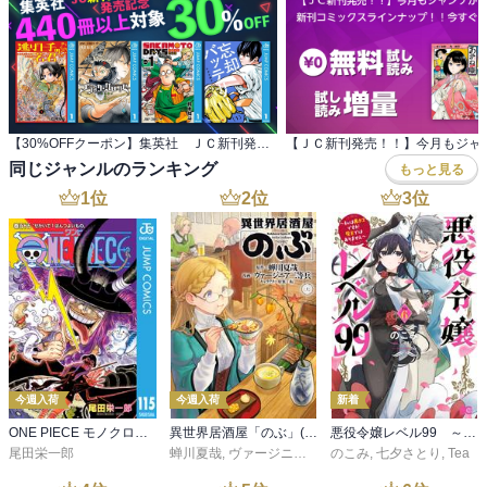
【30%OFFクーポン】集英社 ＪＣ新刊発売記念 440冊以上対象
同じジャンルのランキング
もっと見る
1
位
2
位
3
位
今週入荷
今週入荷
新着
ONE PIECE モノクロ版 115
異世界居酒屋「のぶ」(22)
悪役令嬢レベル99 ～私は裏ボスですが魔王ではありません～ その６
尾田栄一郎
蝉川夏哉
,
ヴァージニア二等兵
のこみ
,
転
,
七夕さとり
,
Tea