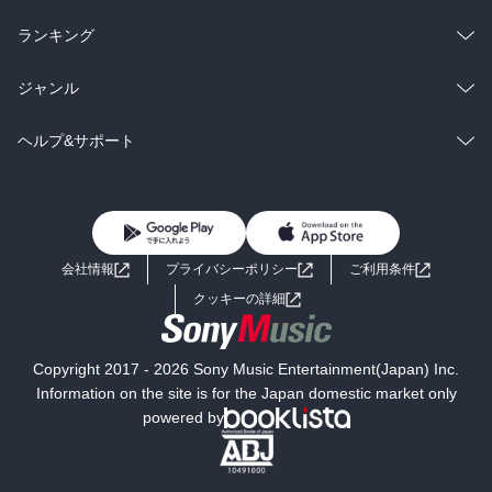
雑誌・グラビア
ビジネス・実用
ラノベ
小説
総合
コミック
ランキング
BL・TL
雑誌・グラビア
ビジネス・実用
ラノベ
小説
総合
コミック
ジャンル
BL・TL
雑誌・グラビア
ビジネス・実用
ラノベ
小説
コミック
男性コミック
ヘルプ&サポート
BL・TL
雑誌・グラビア
ビジネス・実用
女性コミック
コミック誌
初めての方へ
ヘルプ
BL・TL
ライトノベル
男子向けラノベ
よくあるご質問
お問い合わせ
会社情報
プライバシーポリシー
ご利用条件
女子向けラノベ
小説
利用規約
クッキーの詳細
国内小説
海外小説
Copyright 2017 - 2026 Sony Music Entertainment(Japan) Inc.
ミステリー
SF
Information on the site is for the Japan domestic market only
powered by
歴史・時代小説
文学