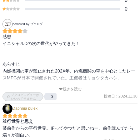
0
0
powered by ブクログ
感想

イニシャルDの次の世代がやってきた！

あらすじ

内燃機関の車が禁止された202X年、内燃機関の車を中心としたレー
スMFGが日本で開催されていた。主催者はリョウタカハシ。

続きを読む
イギリスからきたカナタは恋の家に居候になりながらMFGに挑戦す
ブクログレビューは
投稿日
:
2024.11.30
3
る。

いいねできません
Daphnia pulex
カナタは父親を探すために日本にきた。第一戦小田原、決勝に進め
るのは僅か15台。

並行世界と思え
某前作からの平行世界。IFってやつだと思いねー。前作読んでたら
片桐夏向の名前でトヨタ86に乗って出場する。
端々が面白い。