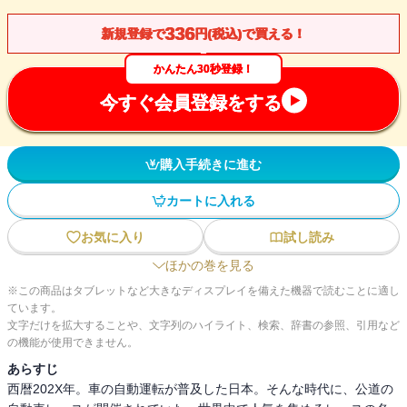
336
新規登録で
円(税込)で買える！
かんたん30秒登録！
今すぐ会員登録をする
購入手続きに進む
カートに入れる
お気に入り
試し読み
ほかの巻を見る
※この商品はタブレットなど大きなディスプレイを備えた機器で読むことに適し
ています。
文字だけを拡大することや、文字列のハイライト、検索、辞書の参照、引用など
の機能が使用できません。
あらすじ
西暦202X年。車の自動運転が普及した日本。そんな時代に、公道の