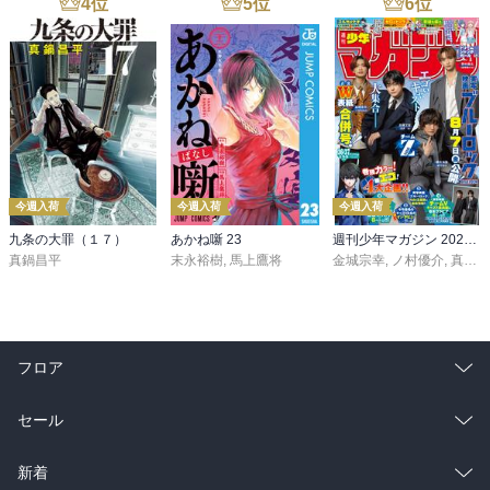
4
位
5
位
6
位
今週入荷
今週入荷
今週入荷
九条の大罪（１７）
あかね噺 23
週刊少年マガジン 2026年36・37号[2026年8月5日発売]
真鍋昌平
末永裕樹
,
馬上鷹将
金城宗幸
,
ノ村優介
,
真島ヒロ
フロア
総合
コミック
セール
ラノベ
小説
総合
コミック
新着