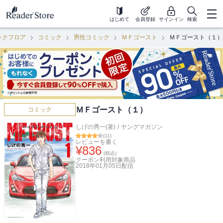
はじめて
会員登録
サインイン
検索
ックフロア
コミック
男性コミック
ＭＦゴースト
ＭＦゴースト（１）
ＭＦゴースト（１）
コミック
しげの秀一(著)
/
ヤングマガジン
(
11
)
レビューを書く
¥
836
(税込)
クーポン利用対象商品
2018年01月05日
配信