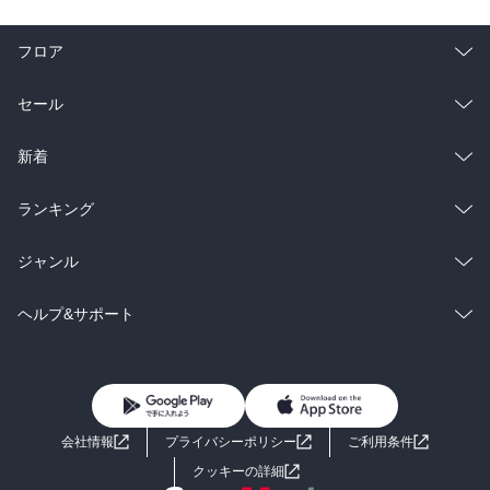
フロア
総合
コミック
セール
ラノベ
小説
総合
コミック
新着
雑誌・グラビア
ビジネス・実用
ラノベ
小説
総合
コミック
ランキング
BL・TL
雑誌・グラビア
ビジネス・実用
ラノベ
小説
総合
コミック
ジャンル
BL・TL
雑誌・グラビア
ビジネス・実用
ラノベ
小説
コミック
男性コミック
ヘルプ&サポート
BL・TL
雑誌・グラビア
ビジネス・実用
女性コミック
コミック誌
初めての方へ
ヘルプ
BL・TL
ライトノベル
男子向けラノベ
よくあるご質問
お問い合わせ
会社情報
プライバシーポリシー
ご利用条件
女子向けラノベ
小説
利用規約
クッキーの詳細