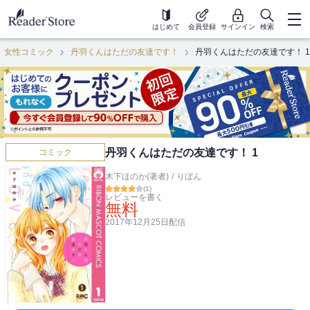
はじめて
会員登録
サインイン
検索
女性コミック
丹羽くんはただの友達です！
丹羽くんはただの友達です！ 1
丹羽くんはただの友達です！ 1
コミック
木下ほのか(著者)
/
りぼん
(
1
)
レビューを書く
無料
2017年12月25日
配信