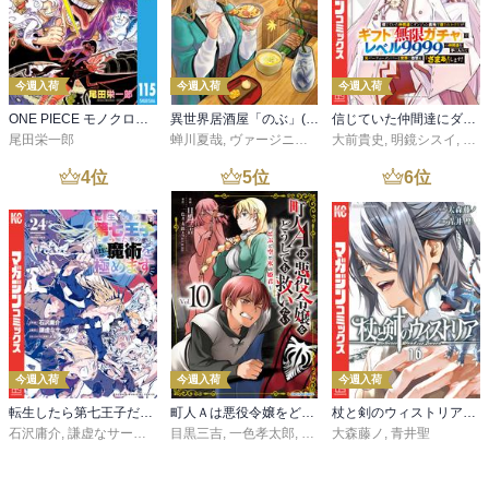
今週入荷
今週入荷
今週入荷
ONE PIECE モノクロ版 115
異世界居酒屋「のぶ」(22)
信じていた仲間達にダンジョン奥地で殺されかけたがギフト『無限ガチャ』でレベル９９９９の仲間達を手に入れて元パーティーメンバーと世界に復讐＆『ざまぁ！』します！（２３）
尾田栄一郎
蝉川夏哉
,
ヴァージニア二等兵
大前貴史
,
転
,
明鏡シスイ
,
ｔｅ
4
位
5
位
6
位
今週入荷
今週入荷
今週入荷
転生したら第七王子だったので、気ままに魔術を極めます（２４）
町人Ａは悪役令嬢をどうしても救いたい ～どぶと空と氷の姫君～１０【電子書店共通特典イラスト付】
杖と剣のウィストリア（１６）
石沢庸介
,
謙虚なサークル
,
メル。
目黒三吉
,
一色孝太郎
,
Parum
大森藤ノ
,
青井聖