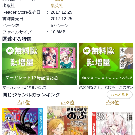
出版社
:
集英社
Reader Store発売日
:
2017.12.25
書誌発売日
:
2017.12.25
ページ数
:
57ページ
ファイルサイズ
:
10.8MB
関連する特集
マーガレット17号配信記念
同じジャンルのランキング
もっと見る
1
位
2
位
3
位