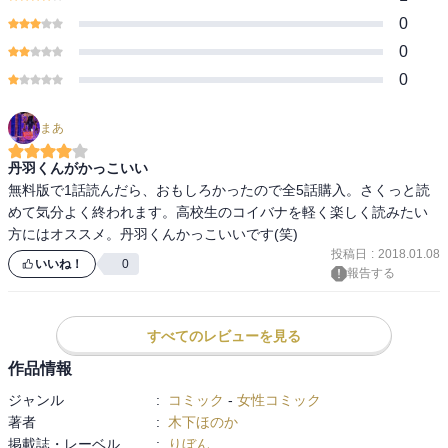
0
0
0
まあ
丹羽くんがかっこいい
無料版で1話読んだら、おもしろかったので全5話購入。さくっと読
めて気分よく終われます。高校生のコイバナを軽く楽しく読みたい
方にはオススメ。丹羽くんかっこいいです(笑)
投稿日
:
2018.01.08
いいね！
0
報告する
すべてのレビューを見る
作品情報
ジャンル
:
コミック
-
女性コミック
著者
:
木下ほのか
掲載誌・レーベル
:
りぼん