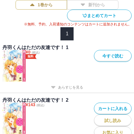
1巻から
新刊から
まとめてカート
※無料、予約、入荷通知のコンテンツはカートに追加されません。
1
丹羽くんはただの友達です！ 1
¥
0
(税込)
今すぐ読む
無料
あらすじを見る
丹羽くんはただの友達です！ 2
¥
143
(税込)
カートに入れる
試し読み
お気に入り