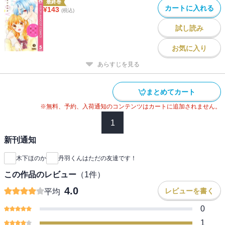
最終巻
カートに入れる
¥
143
(税込)
試し読み
お気に入り
あらすじを見る
まとめてカート
※無料、予約、入荷通知のコンテンツはカートに追加されません。
1
新刊通知
木下ほのか
丹羽くんはただの友達です！
この作品のレビュー
（
1
件）
4.0
レビューを書く
平均
0
1