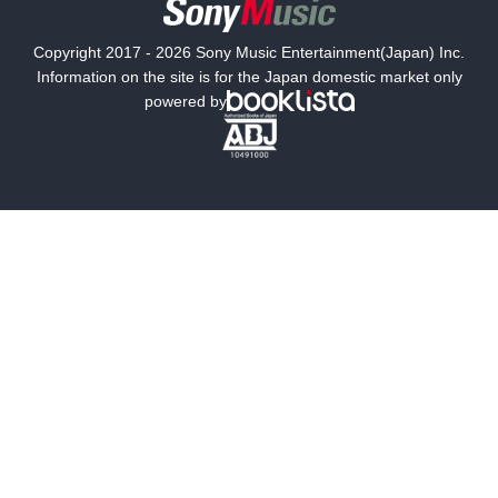
国内小説
海外小説
Copyright 2017 - 2026 Sony Music Entertainment(Japan) Inc.
ミステリー
SF
Information on the site is for the Japan domestic market only
powered by
歴史・時代小説
文学
雑誌
グラビア写真集
ボーイズラブ
ティーンズラブ
人文・思想・歴史
社会・政治・法律
ビジネス・経済
サイエンス・テクノロジー
コンピュータ・情報
くらし・家庭
料理・酒
ファッション・美容・ダイエット
ホビー&カルチャー
スポーツ・アウトドア