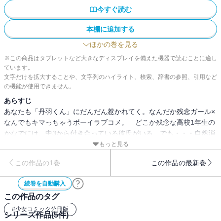
今すぐ読む
本棚に追加する
ほかの巻を見る
※この商品はタブレットなど大きなディスプレイを備えた機器で読むことに適し
ています。
文字だけを拡大することや、文字列のハイライト、検索、辞書の参照、引用など
の機能が使用できません。
あらすじ
あなたも「丹羽くん」にだんだん惹かれてく。なんだか残念ガール×
なんでもキマっちゃうボーイラブコメ。 どこか残念な高校1年生の
かなでには、中3から付き合っている彼氏がいる。でも・・・自然消
滅気味!? 現実から目を背け続けるかなでの前にミステリー男子「丹
もっと見る
羽くん」が現われる！
この作品の1巻
この作品の最新巻
続巻を自動購入
この作品のタグ
#
少女コミック分冊版
シリーズ作品(
5
件)