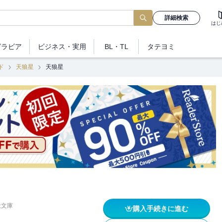
詳細検索
はじ
グラビア
ビジネス
・実用
BL・TL
タテヨミ
ド
天狼星
天狼星
社文庫
購入手続きに進む