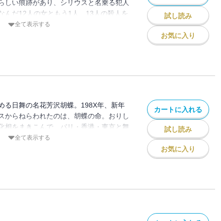
らしい痕跡があり、シリウスと名乗る犯人
んだ12人の女ともう1人、13人の殺人を
試し読み
宿敵シリウスと相まみえることになった名
全て表示する
望の長編伝奇ミステリー。
お気に入り
める日舞の名花芳沢胡蝶。198X年、新年
カートに入れる
スからねらわれたのは、胡蝶の命。おりし
化相をまきこんで、パリ・香港・東京と舞
試し読み
をくりかえす。名探偵伊集院大介と悪の化
全て表示する
げる宿命の対決、第2弾！！
お気に入り