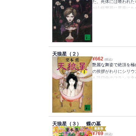
た。死体には喰われた
が山科警視に星座にちな
予告してきた。生涯の
探偵・伊集院大介。待
天狼星（２）
¥
662
(税込)
艶麗な舞姿で絶頂を極
の挨拶がわりにシリウ
も訪日中のフランス文
台はめまぐるしく暗転
身シリウスがくりひろ
天狼星（３） 蝶の墓
最新巻
¥
769
(税込)