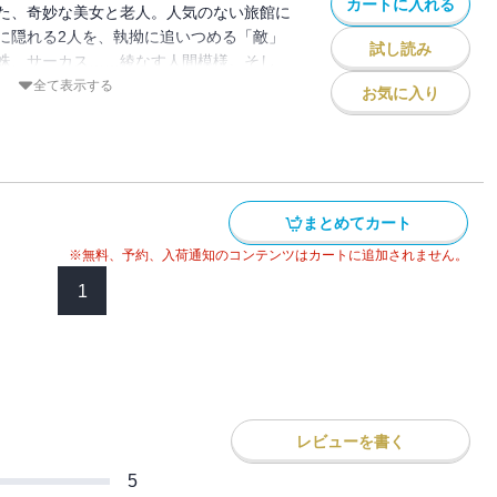
カートに入れる
た、奇妙な美女と老人。人気のない旅館に
に隠れる2人を、執拗に追いつめる「敵」
試し読み
蛛、サーカス……綾なす人間模様。そし
集院大介と、宿敵・悪の化身シリウスは、
全て表示する
お気に入り
る。超人気シリーズ、待望の決着編！
まとめてカート
※無料、予約、入荷通知のコンテンツはカートに追加されません。
1
レビューを書く
5