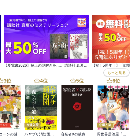
ー小説
【夏電書2026】極上の謎解きを…… 講談社 真夏のミステリーフェア
もっと見る
3
位
4
位
5
位
6
位
ポイント
今週入荷
今週入荷
コーンの謎
ハヤブサ消防団 森へつづく道
容疑者Xの献身
異世界居酒屋「げん」三杯目