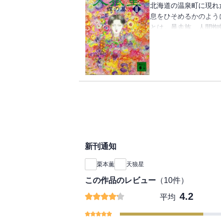
北海道の温泉町に現れ
息をひそめるかのよう
とは。暴走族、人間蜘
て、ついに名探偵・伊
運命的対決の時を迎え
新刊通知
栗本薫
天狼星
この作品のレビュー
（
10
件）
4.2
平均