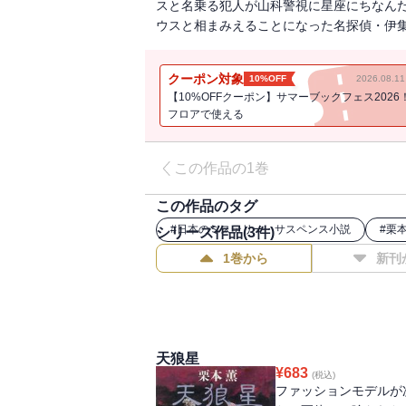
スと名乗る犯人が山科警視に星座にちなんだ
ウスと相まみえることになった名探偵・伊
クーポン対象
10%OFF
2026.08.
【10%OFFクーポン】サマーブックフェス2026
フロアで使える
この作品の1巻
この作品のタグ
#
日本のミステリー・サスペンス小説
#
栗
シリーズ作品(
3
件)
1巻から
新刊
天狼星
¥
683
(税込)
ファッションモデルが