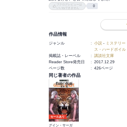
ブクログレビューは
0
いいねできません
作品情報
ジャンル
:
小説
-
ミステリー
ス・ハードボイル
掲載誌・レーベル
:
講談社文庫
Reader Store発売日
:
2017.12.29
ページ数
:
426ページ
同じ著者の作品
セールあり
グイン・サーガ