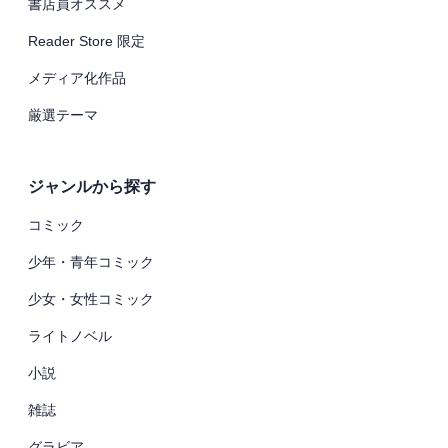
書店員オススメ
Reader Store 限定
メディア化作品
厳選テーマ
ジャンルから探す
コミック
少年・青年コミック
少女・女性コミック
ライトノベル
小説
雑誌
グラビア