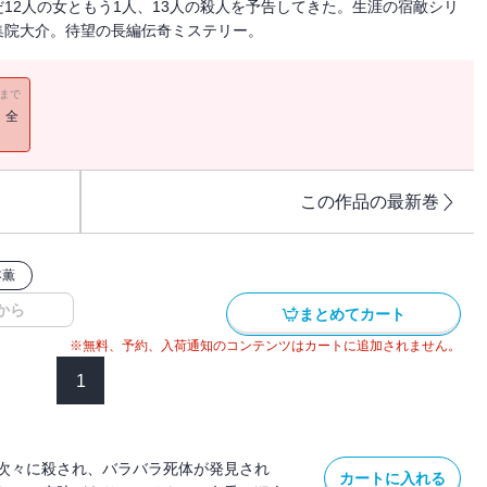
12人の女ともう1人、13人の殺人を予告してきた。生涯の宿敵シリ
集院大介。待望の長編伝奇ミステリー。
11まで
！全
この作品の最新巻
本薫
から
まとめてカート
※無料、予約、入荷通知のコンテンツはカートに追加されません。
1
次々に殺され、バラバラ死体が発見され
カートに入れる