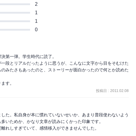
2
1
1
0
決第一弾。学生時代に読了。

が一段とリアルだったように思うが、こんなに文字から目をそむけた
ものみたさもあったのと、ストーリーが面白かったので何とか読めた
ります。
投稿日
:
2011.02.08
ました。私自身が本に慣れていないせいか、あまり普段使わないよう
多いためか、かなり文章が読みにくかった印象です。

離れしすぎていて、感情移入ができませんでした。
