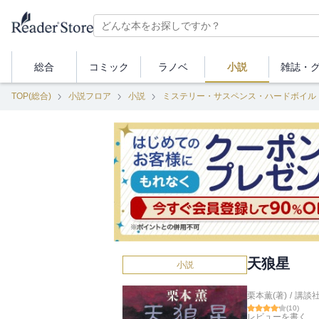
総合
コミック
ラノベ
小説
雑誌・
TOP(総合)
小説フロア
小説
ミステリー・サスペンス・ハードボイル
天狼星
小説
栗本薫(著)
/
講談
(
10
)
レビューを書く