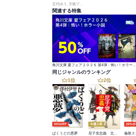
五代ゆう
,
天狼プロダクション
関連する特集
角川文庫 夏フェア２０２６ 第4弾：怖い！ホラ
同じジャンルのランキング
1
位
2
位
50%OFF
今週入荷
20%
ばくうどの悪夢
尼子党忠義 北近江合戦心得〈八〉
倫敦ス