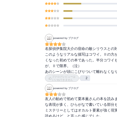
powered by ブクログ
名探偵伊集院大介の宿命の敵シリウスとの対
このようなリアルな描写はコワイ。Ⅱの方
くなった初めての本であった。半分コワイ
が、Ⅱで限界。（泣）

あのシーンが頭にこびりついて離れなくな
ブクログレビューは
2
いいねできません
powered by ブクログ
友人の勧めで初めて栗本薫さんの本を読み
な表現が多く、ひらがなで書いている部分も
ミステリーとしてはオカルト要素が強く現実
読めるけど、と言った感じでした。