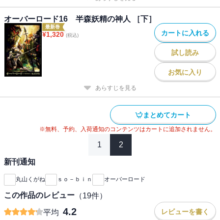
オーバーロード16 半森妖精の神人 ［下］
最新巻
カートに入れる
¥
1,320
(税込)
試し読み
お気に入り
あらすじを見る
まとめてカート
※無料、予約、入荷通知のコンテンツはカートに追加されません。
1
2
新刊通知
丸山くがね
ｓｏ－ｂｉｎ
オーバーロード
この作品のレビュー
（
19
件）
4.2
レビューを書く
平均