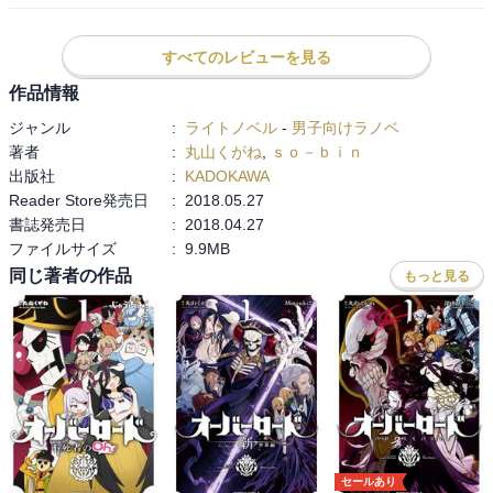
ことは多いけれど、既刊と比べるとアインズ様が大活躍。必ず勝つ
と安心して見ていられるので（今回いろいろな展開や裏の事情はあ
りつつも）、最後はスカッとする。ネイアは裏の事情は知らずにア
すべてのレビューを見る
インズ様を崇拝しているわけだけど、たとえバレたとしても気持ち
作品情報
は変わらないかもしれないな。あと、劇場版では描写が少なくてい
ジャンル
:
ライトノベル
-
男子向けラノベ
まいち掴みづらかった、アインズvs憤怒の魔将＋メイド悪魔戦の様
著者
:
丸山くがね
,
ｓｏ－ｂｉｎ
子を知れたし、デミウルゴス作＋アインズのアレンジの筋書きや、
出版社
:
KADOKAWA
それを人間側がどう見ていたのか詳しく分かってより理解が深まっ
Reader Store発売日
:
2018.05.27
た。それにしても劇場版はうまく2時間ちょっとに収めたなあ。最後
書誌発売日
:
2018.04.27
に重要人物やネイアの親が復活したりしないところが、この物語の
ファイルサイズ
:
9.9MB
シビアなところ。
同じ著者の作品
もっと見る
セールあり