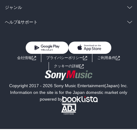
BL・TL
雑誌・グラビア
ビジネス・実用
ラノベ
小説
総合
コミック
ジャンル
BL・TL
雑誌・グラビア
ビジネス・実用
ラノベ
小説
コミック
男性コミック
ヘルプ&サポート
BL・TL
雑誌・グラビア
ビジネス・実用
女性コミック
コミック誌
初めての方へ
ヘルプ
BL・TL
ライトノベル
男子向けラノベ
よくあるご質問
お問い合わせ
会社情報
プライバシーポリシー
ご利用条件
女子向けラノベ
小説
利用規約
クッキーの詳細
国内小説
海外小説
Copyright 2017 - 2026 Sony Music Entertainment(Japan) Inc.
ミステリー
SF
Information on the site is for the Japan domestic market only
powered by
歴史・時代小説
文学
雑誌
グラビア写真集
ボーイズラブ
ティーンズラブ