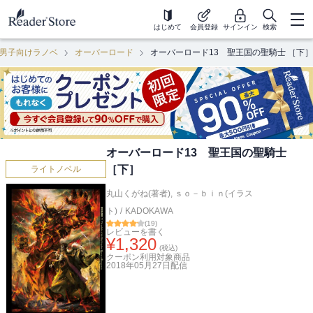
はじめて
会員登録
サインイン
検索
男子向けラノベ
オーバーロード
オーバーロード13 聖王国の聖騎士 ［下］
オーバーロード13 聖王国の聖騎士
［下］
ライトノベル
丸山くがね(著者)
,
ｓｏ－ｂｉｎ(イラス
ト)
/
KADOKAWA
(
19
)
レビューを書く
¥
1,320
(税込)
クーポン利用対象商品
2018年05月27日
配信