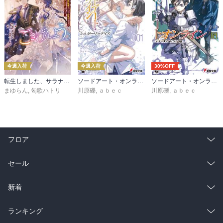
今週入荷
今週入荷
30%OFF
転生しました、サラナ・キンジェです。ごきげんよう。５ ～婚約破棄されたので田舎で気ままに暮らしたいと思います～【電子書店共通特典SS付】
ソードアート・オンライン マテリアル１ シュガーリィ・デイズ
ソードアート・オンライン29 ユナイタル・リングVIII
まゆらん
,
匈歌ハトリ
川原礫
,
ａｂｅｃ
川原礫
,
ａｂｅｃ
フロア
総合
コミック
セール
ラノベ
小説
総合
コミック
新着
雑誌・グラビア
ビジネス・実用
ラノベ
小説
総合
コミック
ランキング