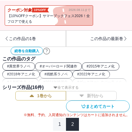
で立ち向かう。そして――紅蓮の炎につつまれた聖王国は救済され
るのか――正義に導かれる13巻。
クーポン対象
10%OFF
2026.08.11まで
【10%OFFクーポン】サマーブックフェス2026！全
フロアで使える
この作品の1巻
この作品の最新巻
続巻を自動購入
この作品のタグ
#
異世界ラノベ
#
オーバーロード関連作
#
2015年アニメ化
#
2018年アニメ化
#
残酷系ラノベ
#
2022年アニメ化
#
人外転生ラノベ
#
2024年映画化
#
ダークファンタジーラノベ
シリーズ作品(
16
件)
全て表示する
#
最強主人公ラノベ
1巻から
新刊から
まとめてカート
※無料、予約、入荷通知のコンテンツはカートに追加されません。
1
2