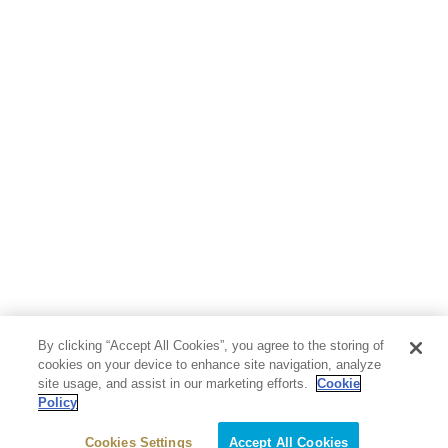
人文・思想・歴史
社会・政治・法律
ビジネス・経済
サイエンス・テクノロジー
コンピュータ・情報
くらし・家庭
料理・酒
ファッション・美容・ダイエット
ホビー&カルチャー
スポーツ・アウトドア
地図・ガイド
エンターテイメント
芸術・アート
映画・音楽・演劇
By clicking “Accept All Cookies”, you agree to the storing of
写真集
教養
cookies on your device to enhance site navigation, analyze
site usage, and assist in our marketing efforts.
Cookie
Policy
医学・福祉
教育・語学・参考書
Cookies Settings
Accept All Cookies