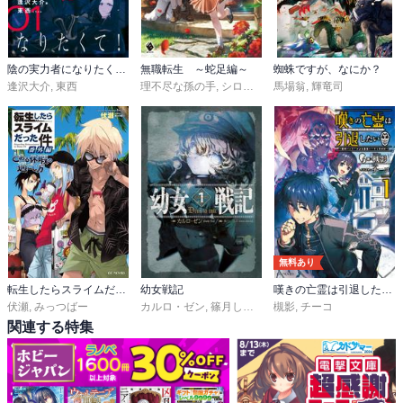
陰の実力者になりたくて！
無職転生 ～蛇足編～
蜘蛛ですが、なにか？
逢沢大介
,
東西
理不尽な孫の手
,
シロタカ
馬場翁
,
輝竜司
無料あり
転生したらスライムだった件 番外編 ～とある休暇の過ごし方～
幼女戦記
嘆きの亡霊は引退したい ～最弱ハンターによる最強パーティ育成術～
伏瀬
,
みっつばー
カルロ・ゼン
,
篠月しのぶ
槻影
,
チーコ
関連する特集