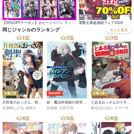
【30%OFFクーポン】ホビージャパン ラノベ 1,600冊以上対象
電撃文庫超感謝フェア2026
同じジャンルのランキング
もっと見る
1
位
2
位
3
位
今週入荷
50%OFF
今週入荷
片田舎のおっさん、剣聖になる 11 ～ただの田舎の剣術師範だったのに、大成した弟子たちが俺を放ってくれない件～
続・魔法科高校の劣等生 メイジアン・カンパニー(11)
とあるおっさんのＶＲＭＭＯ活動記34
佐賀崎しげる
,
鍋島テツヒロ
佐島勤
,
石田可奈
椎名ほわほわ
,
ヤマーダ
4
位
5
位
6
位