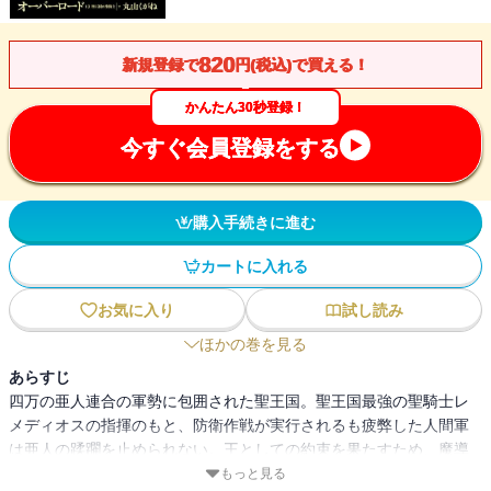
820
新規登録で
円(税込)で買える！
かんたん30秒登録！
今すぐ会員登録をする
購入手続きに進む
カートに入れる
お気に入り
試し読み
ほかの巻を見る
あらすじ
四万の亜人連合の軍勢に包囲された聖王国。聖王国最強の聖騎士レ
メディオスの指揮のもと、防衛作戦が実行されるも疲弊した人間軍
は亜人の蹂躙を止められない。王としての約束を果たすため、魔導
王アインズは魔皇ヤルダバオトとその配下メイド悪魔にたった一人
もっと見る