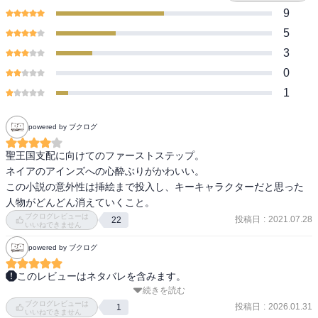
9
5
3
0
1
powered by ブクログ
聖王国支配に向けてのファーストステップ。

ネイアのアインズへの心酔ぶりがかわいい。

この小説の意外性は挿絵まで投入し、キーキャラクターだと思った
人物がどんどん消えていくこと。
ブクログレビューは
投稿日
:
2021.07.28
22
いいねできません
powered by ブクログ
このレビューはネタバレを含みます。
続きを読む
劇場版は視聴済み。でも本書読了後のこのタイミングでもう一回後
ブクログレビューは
半を観る予定。この「聖王国編」（12、13巻）は、ネイアが主体の
投稿日
:
2026.01.31
1
いいねできません