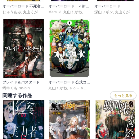
オーバーロード 不死者のOh！
オーバーロード ＜新＞世界編
オーバーロード
じゅうあみ
,
丸山くがね
,
ｓｏ－ｂｉｎ
Matsuki
,
丸山くがね
,
ｓｏ－ｂｉｎ
深山フギン
,
丸山くがね
,
ｓ
ブレイド＆バスタード
オーバーロード 公式コミックアラカルト
蝸牛くも
,
so-bin
丸山くがね
,
ｓｏ－ｂｉｎ
,
コンプエース編集部
関連する作品
もっと見る