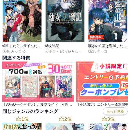
無料あり
転生したらスライムだった件 番外編 ～とある休暇の過ごし方～
幼女戦記
嘆きの亡霊は引退したい ～最弱ハンターによる最強パーティ育成術～
伏瀬
,
みっつばー
カルロ・ゼン
,
篠月しのぶ
槻影
,
チーコ
関連する特集
【30%OFFクーポン】パルプライド 女性向けコミック・小説 700冊以上対象
同じジャンルのランキング
もっと見る
1
位
2
位
3
位