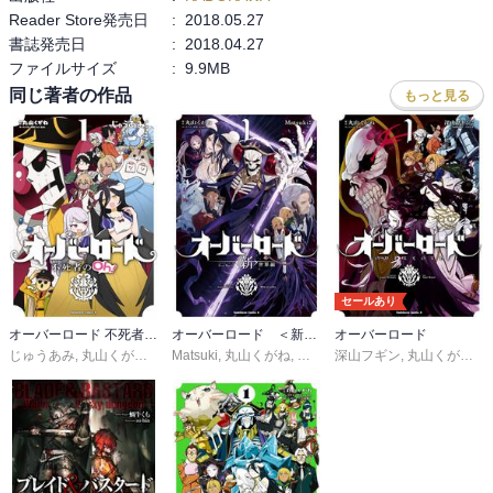
Reader Store発売日
:
2018.05.27
た。それにしても劇場版はうまく2時間ちょっとに収めたなあ。最後
書誌発売日
:
2018.04.27
に重要人物やネイアの親が復活したりしないところが、この物語の
ファイルサイズ
:
9.9MB
シビアなところ。
同じ著者の作品
もっと見る
セールあり
オーバーロード 不死者のOh！
オーバーロード ＜新＞世界編
オーバーロード
じゅうあみ
,
丸山くがね
,
ｓｏ－ｂｉｎ
Matsuki
,
丸山くがね
,
ｓｏ－ｂｉｎ
深山フギン
,
丸山くがね
,
ｓ