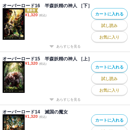
オーバーロード16 半森妖精の神人 ［下］
最新巻
カートに入れる
¥
1,320
(税込)
試し読み
お気に入り
あらすじを見る
オーバーロード15 半森妖精の神人 ［上］
¥
1,320
(税込)
カートに入れる
試し読み
お気に入り
あらすじを見る
オーバーロード14 滅国の魔女
¥
1,320
(税込)
カートに入れる