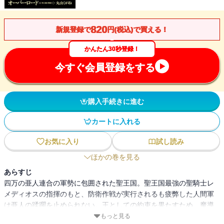
820
新規登録で
円(税込)で買える！
かんたん30秒登録！
今すぐ会員登録をする
購入手続きに進む
カートに入れる
お気に入り
試し読み
ほかの巻を見る
あらすじ
四万の亜人連合の軍勢に包囲された聖王国。聖王国最強の聖騎士レ
メディオスの指揮のもと、防衛作戦が実行されるも疲弊した人間軍
は亜人の蹂躙を止められない。王としての約束を果たすため、魔導
王アインズは魔皇ヤルダバオトとその配下メイド悪魔にたった一人
もっと見る