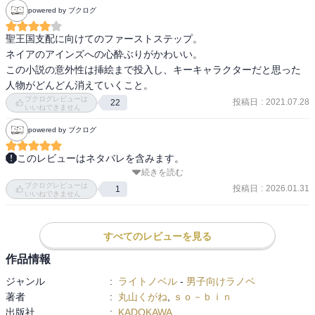
powered by ブクログ
聖王国支配に向けてのファーストステップ。

ネイアのアインズへの心酔ぶりがかわいい。

この小説の意外性は挿絵まで投入し、キーキャラクターだと思った
人物がどんどん消えていくこと。
ブクログレビューは
投稿日
:
2021.07.28
22
いいねできません
powered by ブクログ
このレビューはネタバレを含みます。
続きを読む
劇場版は視聴済み。でも本書読了後のこのタイミングでもう一回後
ブクログレビューは
半を観る予定。この「聖王国編」（12、13巻）は、ネイアが主体の
投稿日
:
2026.01.31
1
いいねできません
ことは多いけれど、既刊と比べるとアインズ様が大活躍。必ず勝つ
と安心して見ていられるので（今回いろいろな展開や裏の事情はあ
りつつも）、最後はスカッとする。ネイアは裏の事情は知らずにア
すべてのレビューを見る
インズ様を崇拝しているわけだけど、たとえバレたとしても気持ち
作品情報
は変わらないかもしれないな。あと、劇場版では描写が少なくてい
ジャンル
:
ライトノベル
-
男子向けラノベ
まいち掴みづらかった、アインズvs憤怒の魔将＋メイド悪魔戦の様
著者
:
丸山くがね
,
ｓｏ－ｂｉｎ
子を知れたし、デミウルゴス作＋アインズのアレンジの筋書きや、
出版社
:
KADOKAWA
それを人間側がどう見ていたのか詳しく分かってより理解が深まっ