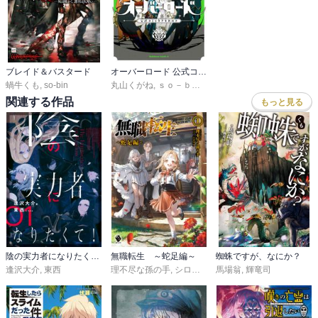
ブレイド＆バスタード
オーバーロード 公式コミックアラカルト
蝸牛くも
,
so-bin
丸山くがね
,
ｓｏ－ｂｉｎ
,
コンプエース編集部
関連する作品
もっと見る
陰の実力者になりたくて！
無職転生 ～蛇足編～
蜘蛛ですが、なにか？
逢沢大介
,
東西
理不尽な孫の手
,
シロタカ
馬場翁
,
輝竜司