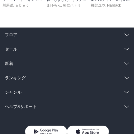
川原礫
,
ａｂｅｃ
まゆらん
,
匈歌ハトリ
棚架ユウ
,
Nardack
フロア
総合
コミック
セール
ラノベ
小説
総合
コミック
新着
雑誌・グラビア
ビジネス・実用
ラノベ
小説
総合
コミック
ランキング
BL・TL
雑誌・グラビア
ビジネス・実用
ラノベ
小説
総合
コミック
ジャンル
BL・TL
雑誌・グラビア
ビジネス・実用
ラノベ
小説
コミック
男性コミック
ヘルプ&サポート
BL・TL
雑誌・グラビア
ビジネス・実用
女性コミック
コミック誌
初めての方へ
ヘルプ
BL・TL
ライトノベル
男子向けラノベ