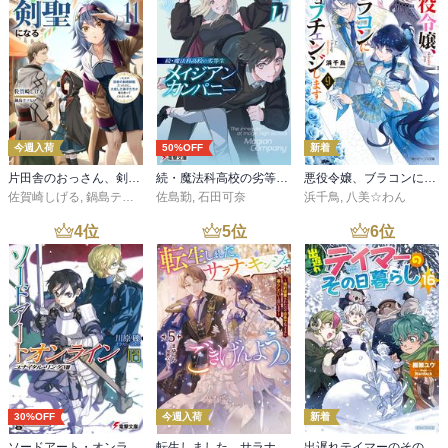
今週入荷
50%OFF
新着
片田舎のおっさん、剣聖になる 11 ～ただの田舎の剣術師範だったのに、大成した弟子たちが俺を放ってくれない件～
続・魔法科高校の劣等生 メイジアン・カンパニー(11)
悪役令嬢、ブラコンにジョブチェンジします９【電子特典付き】
佐賀崎しげる
,
鍋島テツヒロ
佐島勤
,
石田可奈
浜千鳥
,
八美☆わん
4
位
5
位
6
位
30%OFF
今週入荷
新着
ソードアート・オンライン29 ユナイタル・リングVIII
転生しました、サラナ・キンジェです。ごきげんよう。５ ～婚約破棄されたので田舎で気ままに暮らしたいと思います～【電子書店共通特典SS付】
出遅れテイマーのその日暮らし 16