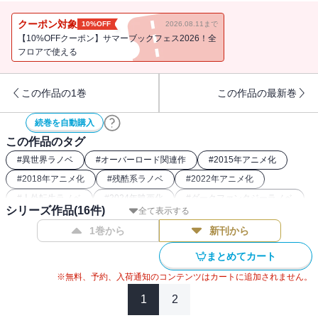
で立ち向かう。そして――紅蓮の炎につつまれた聖王国は救済され
るのか――正義に導かれる13巻。
クーポン対象
10%OFF
2026.08.11まで
【10%OFFクーポン】サマーブックフェス2026！全
フロアで使える
この作品の1巻
この作品の最新巻
続巻を自動購入
この作品のタグ
#
異世界ラノベ
#
オーバーロード関連作
#
2015年アニメ化
#
2018年アニメ化
#
残酷系ラノベ
#
2022年アニメ化
#
人外転生ラノベ
#
2024年映画化
#
ダークファンタジーラノベ
シリーズ作品(
16
件)
全て表示する
#
最強主人公ラノベ
1巻から
新刊から
まとめてカート
※無料、予約、入荷通知のコンテンツはカートに追加されません。
1
2