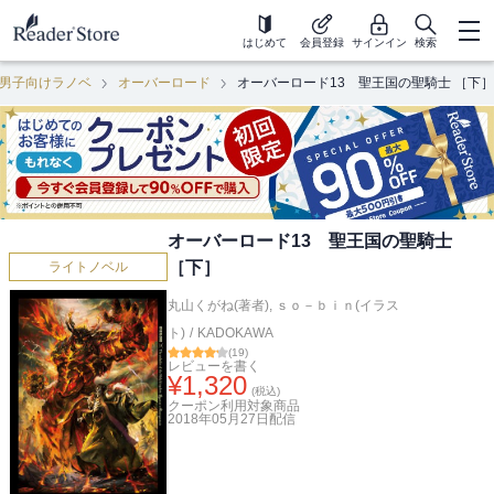
はじめて
会員登録
サインイン
検索
男子向けラノベ
オーバーロード
オーバーロード13 聖王国の聖騎士 ［下］
オーバーロード13 聖王国の聖騎士
［下］
ライトノベル
丸山くがね(著者)
,
ｓｏ－ｂｉｎ(イラス
ト)
/
KADOKAWA
(
19
)
レビューを書く
¥
1,320
(税込)
クーポン利用対象商品
2018年05月27日
配信