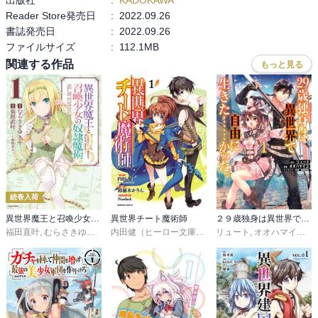
Reader Store発売日
:
2022.09.26
書誌発売日
:
2022.09.26
ファイルサイズ
:
112.1MB
関連する作品
もっと見る
続巻入荷
異世界魔王と召喚少女の奴隷魔術
異世界チート魔術師
２９歳独身は異世界で自由に生きた……かった。
福田直叶
,
むらさきゆきや
,
鶴崎貴大
内田健（ヒーロー文庫／イマジカインフォス）
リュート
,
オオハマイコ
,
鈴羅
,
桑