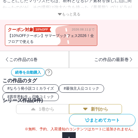
ることにしたマリウスたちは、材料となるレア素材を探しに山に向
かったのだが、その場所は強大な力を持った《暴風龍》ヴリドラが
守護しており――！？
もっと見る
クーポン対象
10%OFF
2026.08.11まで
【10%OFFクーポン】サマーブックフェス2026！全
フロアで使える
この作品の1巻
この作品の最新巻
続巻を自動購入
この作品のタグ
#
なろう発小説コミカライズ
#
最強主人公コミック
#
異世界転生・召喚コミック
シリーズ作品(
9
件)
1巻から
新刊から
まとめてカート
※無料、予約、入荷通知のコンテンツはカートに追加されません。