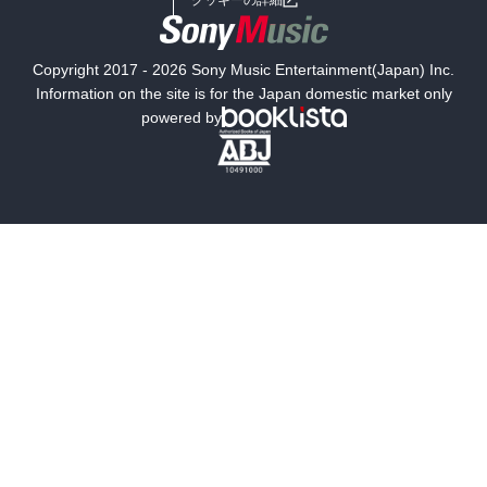
国内小説
海外小説
Copyright 2017 - 2026 Sony Music Entertainment(Japan) Inc.
ミステリー
SF
Information on the site is for the Japan domestic market only
powered by
歴史・時代小説
文学
雑誌
グラビア写真集
ボーイズラブ
ティーンズラブ
人文・思想・歴史
社会・政治・法律
ビジネス・経済
サイエンス・テクノロジー
コンピュータ・情報
くらし・家庭
料理・酒
ファッション・美容・ダイエット