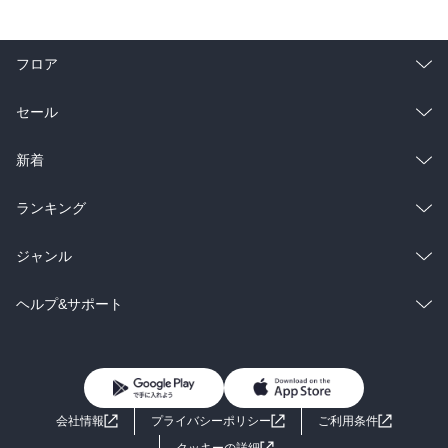
フロア
総合
コミック
セール
ラノベ
小説
総合
コミック
新着
雑誌・グラビア
ビジネス・実用
ラノベ
小説
総合
コミック
ランキング
BL・TL
雑誌・グラビア
ビジネス・実用
ラノベ
小説
総合
コミック
ジャンル
BL・TL
雑誌・グラビア
ビジネス・実用
ラノベ
小説
コミック
男性コミック
ヘルプ&サポート
BL・TL
雑誌・グラビア
ビジネス・実用
女性コミック
コミック誌
初めての方へ
ヘルプ
BL・TL
ライトノベル
男子向けラノベ
よくあるご質問
お問い合わせ
会社情報
プライバシーポリシー
ご利用条件
女子向けラノベ
小説
利用規約
クッキーの詳細