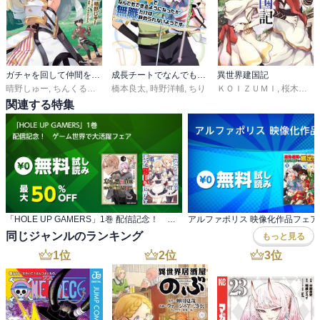
ガチャを回して仲間を増やす 最強の美少女軍団を作り上げろ THE COMIC
成長チートでなんでもできるようになったが、無職だけは辞められないようです
異世界建国記
晴野しゅー
,
ちんくるり
,
イセ川ヤスタカ
橋本良太
,
時野洋輔
,
ちり
ＫＯＩＺＵＭＩ
,
桜木桜
,
屡
関連する特集
「HOLE UP GAMERS」1巻 配信記念！ ゲーム世界で大活躍フェア
アルファポリス 映像化作品フェア
同じジャンルのランキング
もっと見る
1
位
2
位
3
位