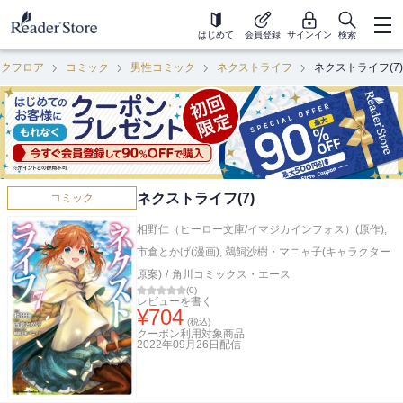
はじめて
会員登録
サインイン
検索
ックフロア
コミック
男性コミック
ネクストライフ
ネクストライフ(7)
ネクストライフ(7)
コミック
相野仁（ヒーロー文庫/イマジカインフォス）(原作)
,
市倉とかげ(漫画)
,
鵜飼沙樹・マニャ子(キャラクター
原案)
/
角川コミックス・エース
(
0
)
レビューを書く
¥
704
(税込)
クーポン利用対象商品
2022年09月26日
配信