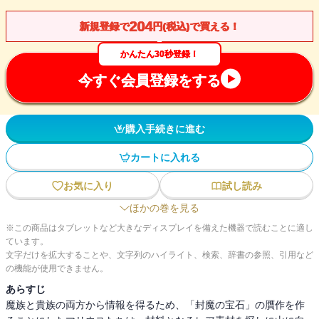
204
新規登録で
円(税込)で買える！
かんたん30秒登録！
今すぐ会員登録をする
購入手続きに進む
カートに入れる
お気に入り
試し読み
ほかの巻を見る
※この商品はタブレットなど大きなディスプレイを備えた機器で読むことに適し
ています。
文字だけを拡大することや、文字列のハイライト、検索、辞書の参照、引用など
の機能が使用できません。
あらすじ
魔族と貴族の両方から情報を得るため、「封魔の宝石」の贋作を作