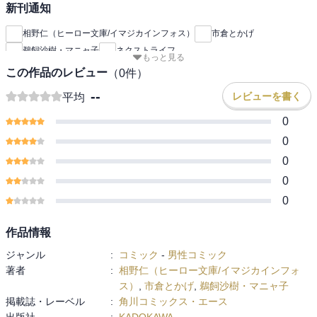
新刊通知
相野仁（ヒーロー文庫/イマジカインフォス）
市倉とかげ
鵜飼沙樹・マニャ子
ネクストライフ
もっと見る
この作品のレビュー
（
0
件）
--
レビューを書く
平均
0
0
0
0
0
作品情報
ジャンル
:
コミック
-
男性コミック
著者
:
相野仁（ヒーロー文庫/イマジカインフォ
ス）
,
市倉とかげ
,
鵜飼沙樹・マニャ子
掲載誌・レーベル
:
角川コミックス・エース
出版社
:
KADOKAWA