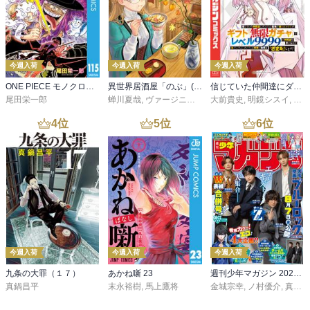
今週入荷
今週入荷
今週入荷
ONE PIECE モノクロ版 115
異世界居酒屋「のぶ」(22)
信じていた仲間達にダンジョン奥地で殺されかけたがギフト『無限ガチャ』でレベル９９９９の仲間達を手に入れて元パーティーメンバーと世界に復讐＆『ざまぁ！』します！（２３）
尾田栄一郎
蝉川夏哉
,
ヴァージニア二等兵
大前貴史
,
転
,
明鏡シスイ
,
ｔｅ
4
位
5
位
6
位
今週入荷
今週入荷
今週入荷
九条の大罪（１７）
あかね噺 23
週刊少年マガジン 2026年36・37号[2026年8月5日発売]
真鍋昌平
末永裕樹
,
馬上鷹将
金城宗幸
,
ノ村優介
,
真島ヒロ