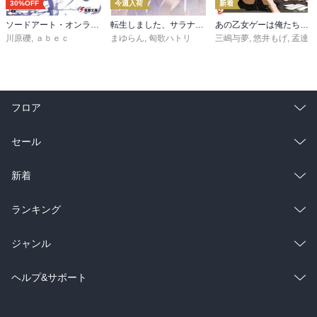
30%OFF
今週入荷
新着
ソードアート・オンライン29 ユナイタル・リングVIII
転生しました、サラナ・キンジェです。ごきげんよう。５ ～婚約破棄されたので田舎で気ままに暮らしたいと思います～【電子書店共通特典SS付】
あの乙女ゲーは俺たちに厳しい世界です 6
川原礫
,
ａｂｅｃ
まゆらん
,
匈歌ハトリ
三嶋与夢
,
悠井もげ
,
孟達
フロア
総合
コミック
セール
ラノベ
小説
総合
コミック
新着
雑誌・グラビア
ビジネス・実用
ラノベ
小説
総合
コミック
ランキング
BL・TL
雑誌・グラビア
ビジネス・実用
ラノベ
小説
総合
コミック
ジャンル
BL・TL
雑誌・グラビア
ビジネス・実用
ラノベ
小説
コミック
男性コミック
ヘルプ&サポート
BL・TL
雑誌・グラビア
ビジネス・実用
女性コミック
コミック誌
初めての方へ
ヘルプ