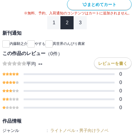
まとめてカート
※無料、予約、入荷通知のコンテンツはカートに追加されません。
1
2
3
新刊通知
内藤騎之介
やすも
異世界のんびり農家
この作品のレビュー
（
0
件）
--
レビューを書く
平均
0
0
0
0
0
作品情報
ジャンル
:
ライトノベル
-
男子向けラノベ