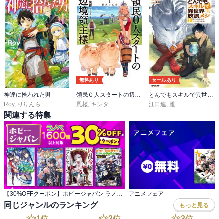
無料あり
セールあり
神達に拾われた男
領民０人スタートの辺境領主様
とんでもスキルで異世界放浪メシ
Roy
,
りりんら
風楼
,
キンタ
江口連
,
雅
関連する特集
【30%OFFクーポン】ホビージャパン ラノベ 1,600冊以上対象
アニメフェア
同じジャンルのランキング
もっと見る
1
位
2
位
3
位