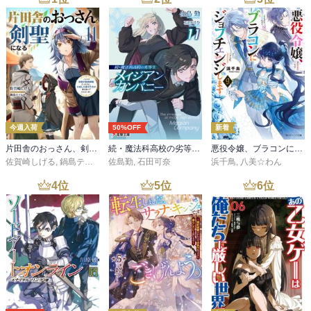
今週入荷
50%OFF
新着
片田舎のおっさん、剣聖になる 11 ～ただの田舎の剣術師範だったのに、大成した弟子たちが俺を放ってくれない件～
続・魔法科高校の劣等生 メイジアン・カンパニー(11)
悪役令嬢、ブラコンにジョブチェンジします９【電子特典付き】
佐賀崎しげる
,
鍋島テツヒロ
佐島勤
,
石田可奈
浜千鳥
,
八美☆わん
4
位
5
位
6
位