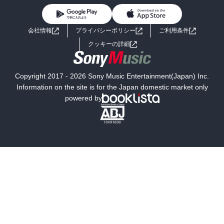
BL・TL
ライトノベル
男子向けラノベ
よくあるご質問
お問い合わせ
会社情報
プライバシーポリシー
ご利用条件
女子向けラノベ
小説
利用規約
クッキーの詳細
国内小説
海外小説
Copyright 2017 - 2026 Sony Music Entertainment(Japan) Inc.
ミステリー
SF
Information on the site is for the Japan domestic market only
powered by
歴史・時代小説
文学
雑誌
グラビア写真集
ボーイズラブ
ティーンズラブ
人文・思想・歴史
社会・政治・法律
ビジネス・経済
サイエンス・テクノロジー