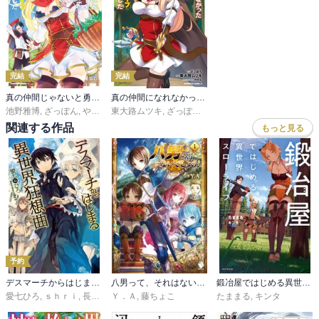
完結
完結
真の仲間じゃないと勇者のパーティーを追い出されたので、辺境でスローライフすることにしました
真の仲間になれなかったお姫様は、辺境でスローライフすることにしました
池野雅博
,
ざっぽん
,
やすも
東大路ムツキ
,
ざっぽん
,
やすも
関連する作品
もっと見る
予約
デスマーチからはじまる異世界狂想曲
八男って、それはないでしょう！
鍛冶屋ではじめる異世界スローライフ
愛七ひろ
,
ｓｈｒｉ
,
長浜めぐみ
Ｙ．Ａ
,
藤ちょこ
たままる
,
キンタ