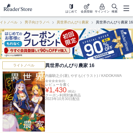
はじめて
会員登録
サインイン
検索
イトノベル
男子向けラノベ
異世界のんびり農家
異世界のんびり農家 16
異世界のんびり農家 16
ライトノベル
内藤騎之介(著)
,
やすも(イラスト)
/
KADOKAWA
(
0
)
レビューを書く
¥
1,430
(税込)
クーポン利用対象商品
2023年10月30日
配信