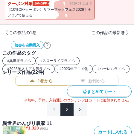
クーポン対象
10%OFF
2026.08.11まで
【10%OFFクーポン】サマーブックフェス2026！全
フロアで使える
この作品の1巻
この作品の最新巻
続巻を自動購入
この作品のタグ
#
異世界ラノベ
#
スローライフラノベ
#
2025年ストア人気ラノベ
#
2023年アニメ化
#
ハーレムラノベ
シリーズ作品(
22
件)
1巻から
新刊から
まとめてカート
※無料、予約、入荷通知のコンテンツはカートに追加されません。
1
2
3
異世界のんびり農家 11
¥
1,320
(税込)
カートに入れる