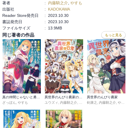
著者
:
内藤騎之介
,
やすも
出版社
:
KADOKAWA
Reader Store発売日
:
2023.10.30
書誌発売日
:
2023.10.30
ファイルサイズ
:
13.9MB
同じ著者の作品
もっと見る
真の仲間じゃないと勇者のパーティーを追い出されたので、辺境でスローライフすることにしました
異世界のんびり農家の日常
異世界のんびり農家
ざっぽん
,
やすも
ユウズィ
,
内藤騎之介
,
やすも
剣康之
,
内藤騎之介
,
やすも