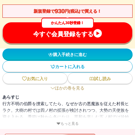
930
新規登録で
円(税込)で買える！
かんたん30秒登録！
今すぐ会員登録をする
購入手続きに進む
カートに入れる
お気に入り
試し読み
ほかの巻を見る
あらすじ
行方不明の伯爵を捜索してたら、なぜか古の悪魔族を従えた村長ヒ
ラク。大樹の村では四ノ村の拡張が検討されつつ、大勢の天使族を
迎え入れる。季節は秋から冬になり、平和を楽しむ五ノ村では珍妙
な客が訪れた。
もっと見る