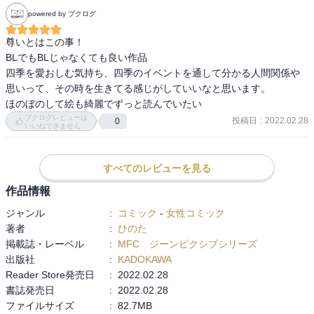
powered by ブクログ
尊いとはこの事！

BLでもBLじゃなくても良い作品

四季を愛おしむ気持ち、四季のイベントを通して分かる人間関係や
思いって、その時を生きてる感じがしていいなと思います。

ほのぼのして絵も綺麗でずっと読んでいたい
ブクログレビューは
投稿日
:
2022.02.28
0
いいねできません
すべてのレビューを見る
作品情報
ジャンル
:
コミック
-
女性コミック
著者
:
ひのた
掲載誌・レーベル
:
MFC ジーンピクシブシリーズ
出版社
:
KADOKAWA
Reader Store発売日
:
2022.02.28
書誌発売日
:
2022.02.28
ファイルサイズ
:
82.7MB