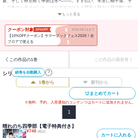
夏、そして秋を経て季節は冬へ――。すす払い、冬至に柚子湯、そ
して冬の一大イベント、クリスマスはもう間近！熱心に部活動に励
む日乃と一瀬。サッカー部の雷と千秋も他人事ではなくなり！？ク
もっと見る
ール天然×食いしん坊天然待望の冬編がついにコミックス化！描きお
ろしマンガ収録☆電子書籍限定特典として、カバー表１イラスト解
クーポン対象
10%OFF
2026.08.11まで
説を収録☆■収録内容・第11話～第15話・・・『COMICフルール』
【10%OFFクーポン】サマーブックフェス2026！全
掲載作品を加筆修正・「マシュマロ」「ぽかぽか」「某カップル」
フロアで使える
「幼馴染」「過保護」「ツリー編 その後１」「ツリー編 その後
２」・・・描きおろし・本体表紙・・・「あとがき+各話解説」
この作品の1巻
この作品の最新巻
1P+「12話未公開ラフ+ちょこっとプロフィール」1P・電子版特典カ
バー表１イラスト解説
続巻を自動購入
シリーズ作品(
3
件)
1巻から
新刊から
まとめてカート
※無料、予約、入荷通知のコンテンツはカートに追加されません。
1
晴れのち四季部【電子特典付き】
¥
748
(税込)
カートに入れる