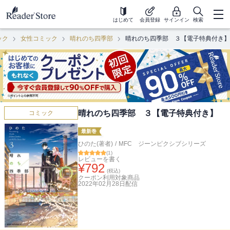
はじめて
会員登録
サインイン
検索
ック
女性コミック
晴れのち四季部
晴れのち四季部 ３【電子特典付き】
晴れのち四季部 ３【電子特典付き】
コミック
最新巻
ひのた(著者)
/
MFC ジーンピクシブシリーズ
(
1
)
レビューを書く
¥
792
(税込)
クーポン利用対象商品
2022年02月28日
配信