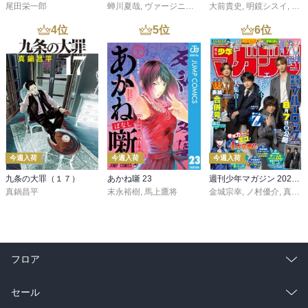
尾田栄一郎
蝉川夏哉
,
ヴァージニア二等兵
大前貴史
,
転
,
明鏡シスイ
,
ｔｅ
4
位
5
位
6
位
今週入荷
今週入荷
今週入荷
九条の大罪（１７）
あかね噺 23
週刊少年マガジン 2026年36・37号[2026年8月5日発売]
真鍋昌平
末永裕樹
,
馬上鷹将
金城宗幸
,
ノ村優介
,
真島ヒロ
フロア
総合
コミック
セール