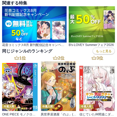
関連する特集
花音コミックス8月 新刊配信記念キャンペーン
B's-LOVEY Summerフェア2026
同じジャンルのランキング
もっと見る
1
位
2
位
3
位
今週入荷
今週入荷
今週入荷
ONE PIECE モノクロ版 115
異世界居酒屋「のぶ」(22)
信じていた仲間達にダンジョン奥地で殺されかけたがギフト『無限ガチャ』でレベル９９９９の仲間達を手に入れて元パーティーメンバーと世界に復讐＆『ざまぁ！』します！（２３）