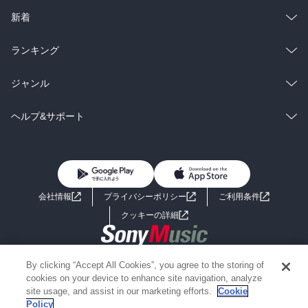
ラノベ
小説
総合
コミック
新着
雑誌・グラビア
ビジネス・実用
ラノベ
小説
総合
コミック
ランキング
BL・TL
雑誌・グラビア
ビジネス・実用
ラノベ
小説
総合
コミック
ジャンル
BL・TL
雑誌・グラビア
ビジネス・実用
ラノベ
小説
コミック
男性コミック
ヘルプ&サポート
BL・TL
雑誌・グラビア
ビジネス・実用
女性コミック
コミック誌
初めての方へ
ヘルプ
BL・TL
ライトノベル
男子向けラノベ
よくあるご質問
お問い合わせ
会社情報
プライバシーポリシー
ご利用条件
女子向けラノベ
小説
利用規約
クッキーの詳細
国内小説
海外小説
Copyright 2017 - 2026 Sony Music Entertainment(Japan) Inc.
By clicking “Accept All Cookies”, you agree to the storing of
ミステリー
SF
Information on the site is for the Japan domestic market only
cookies on your device to enhance site navigation, analyze
powered by
site usage, and assist in our marketing efforts.
Cookie
Policy
歴史・時代小説
文学