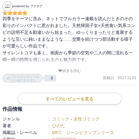
powered by ブクログ
四季をテーマに含み、ネットでフルカラー連載を読んだときのその
彩りのインパクトに惹かれました。天然帰国子女×天然食い気系コン
ビの説明不足＆勘違いから始まった、ゆっくりまったりと進展する
ような互いに鈍いままなような……交際を続けつつ部活動する様子
が可愛らしい作品です。

サイレントコマも多く、画面から季節の空気や二人の間に流れる一
瞬一瞬の時間を感じられるのも魅力的です。

描き下ろしも幾らかありました。

続きを読む
個人的には鯉のぼり・梅雨・プール掃除のお話が特に好きです。本
ブクログレビューは
投稿日
:
2017.11.01
0
当はどれもいいです。
いいねできません
すべてのレビューを見る
作品情報
ジャンル
:
コミック
-
女性コミック
著者
:
ひのた
掲載誌・レーベル
:
MFC ジーンピクシブシリーズ