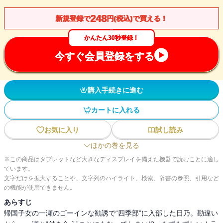
248
新規登録で
円(税込)で買える！
かんたん30秒登録！
今すぐ会員登録をする
購入手続きに進む
カートに入れる
お気に入り
試し読み
ほかの巻を見る
※この商品はタブレットなど大きなディスプレイを備えた機器で読むことに適し
ています。
文字だけを拡大することや、文字列のハイライト、検索、辞書の参照、引用など
の機能が使用できません。
あらすじ
帰国子女の一瀬のゴーインな勧誘で“四季部”に入部した日乃。勘違い