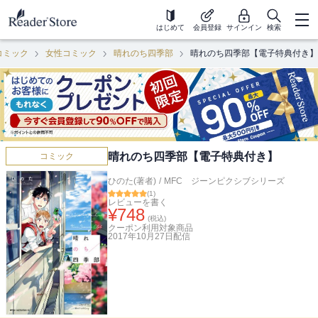
はじめて
会員登録
サインイン
検索
コミック
女性コミック
晴れのち四季部
晴れのち四季部【電子特典付き】
晴れのち四季部【電子特典付き】
コミック
ひのた(著者)
/
MFC ジーンピクシブシリーズ
(
1
)
レビューを書く
¥
748
(税込)
クーポン利用対象商品
2017年10月27日
配信