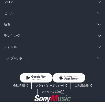
フロア
総合
コミック
セール
ラノベ
小説
総合
コミック
新着
雑誌・グラビア
ビジネス・実用
ラノベ
小説
総合
コミック
ランキング
BL・TL
雑誌・グラビア
ビジネス・実用
ラノベ
小説
総合
コミック
ジャンル
BL・TL
雑誌・グラビア
ビジネス・実用
ラノベ
小説
コミック
男性コミック
ヘルプ&サポート
BL・TL
雑誌・グラビア
ビジネス・実用
女性コミック
コミック誌
初めての方へ
ヘルプ
BL・TL
ライトノベル
男子向けラノベ
よくあるご質問
お問い合わせ
会社情報
プライバシーポリシー
ご利用条件
女子向けラノベ
小説
利用規約
クッキーの詳細
国内小説
海外小説