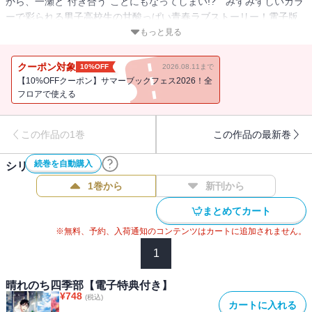
から、一瀬と“付き合う”ことにもなってしまい!? みずみずしいカラ
ーで彩られる男子高校生の甘酸っぱい青春ラブストーリー！電子版
の特典として、描きおろしカラーマンガ1P付き！
もっと見る
クーポン対象
10%OFF
2026.08.11まで
【10%OFFクーポン】サマーブックフェス2026！全
フロアで使える
この作品の1巻
この作品の最新巻
続巻を自動購入
シリーズ作品(
3
件)
1巻から
新刊から
まとめてカート
※無料、予約、入荷通知のコンテンツはカートに追加されません。
1
晴れのち四季部【電子特典付き】
¥
748
(税込)
カートに入れる