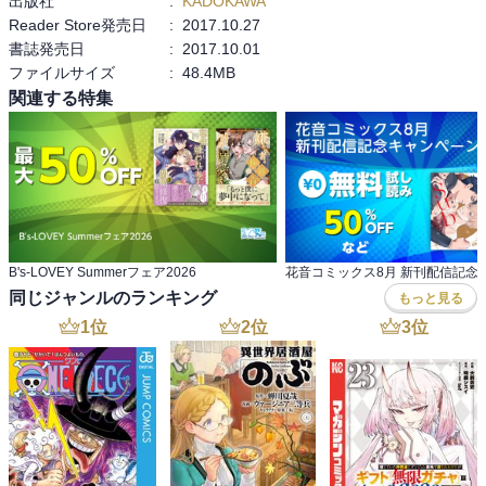
出版社
:
KADOKAWA
Reader Store発売日
:
2017.10.27
書誌発売日
:
2017.10.01
ファイルサイズ
:
48.4MB
関連する特集
B's-LOVEY Summerフェア2026
同じジャンルのランキング
もっと見る
1
位
2
位
3
位