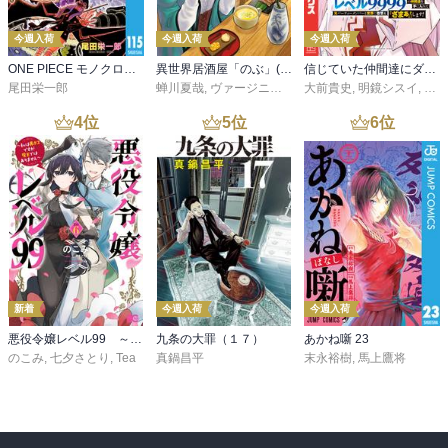
今週入荷
今週入荷
今週入荷
ONE PIECE モノクロ版 115
異世界居酒屋「のぶ」(22)
信じていた仲間達にダンジョン奥地で殺されかけたがギフト『無限ガチャ』でレベル９９９９の仲間達を手に入れて元パーティーメンバーと世界に復讐＆『ざまぁ！』します！（２３）
尾田栄一郎
蝉川夏哉
,
ヴァージニア二等兵
大前貴史
,
転
,
明鏡シスイ
,
ｔｅ
4
位
5
位
6
位
新着
今週入荷
今週入荷
悪役令嬢レベル99 ～私は裏ボスですが魔王ではありません～ その６
九条の大罪（１７）
あかね噺 23
のこみ
,
七夕さとり
,
Tea
真鍋昌平
末永裕樹
,
馬上鷹将