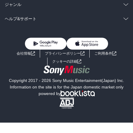
BL・TL
雑誌・グラビア
ビジネス・実用
ラノベ
小説
総合
コミック
ジャンル
BL・TL
雑誌・グラビア
ビジネス・実用
ラノベ
小説
コミック
男性コミック
ヘルプ&サポート
BL・TL
雑誌・グラビア
ビジネス・実用
女性コミック
コミック誌
初めての方へ
ヘルプ
BL・TL
ライトノベル
男子向けラノベ
よくあるご質問
お問い合わせ
会社情報
プライバシーポリシー
ご利用条件
女子向けラノベ
小説
利用規約
クッキーの詳細
国内小説
海外小説
Copyright 2017 - 2026 Sony Music Entertainment(Japan) Inc.
ミステリー
SF
Information on the site is for the Japan domestic market only
powered by
歴史・時代小説
文学
雑誌
グラビア写真集
ボーイズラブ
ティーンズラブ