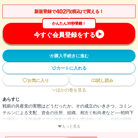
402
新規登録で
円(税込)で買える！
かんたん30秒登録！
今すぐ会員登録をする
購入手続きに進む
カートに入れる
お気に入り
試し読み
ほかの巻を見る
あらすじ
戦前の共産党の実態はどうだったか。その成立のいきさつ、コミン
テルンによる支配、資金の出所、組織、相次ぐ転向者など──戦時下
の弾圧による党崩壊までの激動の歴史を実証的に追い、当時の関係
者の証言を記録する。理論や主張としてではなく、生きた人間研究
もっと見る
としての初の本格的な通史。全3冊。