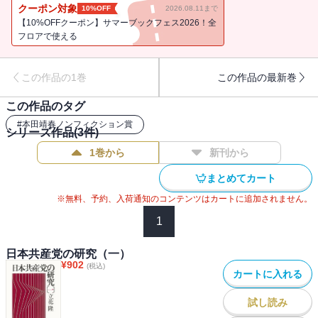
クーポン対象
10%OFF
2026.08.11まで
【10%OFFクーポン】サマーブックフェス2026！全
フロアで使える
この作品の1巻
この作品の最新巻
この作品のタグ
#
本田靖春ノンフィクション賞
シリーズ作品(
3
件)
1巻から
新刊から
まとめてカート
※無料、予約、入荷通知のコンテンツはカートに追加されません。
1
日本共産党の研究（一）
¥
902
(税込)
カートに入れる
試し読み