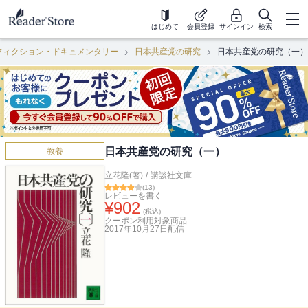
はじめて
会員登録
サインイン
検索
フィクション・ドキュメンタリー
日本共産党の研究
日本共産党の研究（一）
日本共産党の研究（一）
教養
立花隆(著)
/
講談社文庫
(
13
)
レビューを書く
¥
902
(税込)
クーポン利用対象商品
2017年10月27日
配信