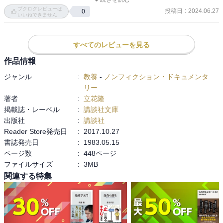
色々な思想の内、共産主義思想はイケナイ、というのと共産主義以
ブクログレビューは
た。田中も逮捕され、首脳部を失った共産党に対して特高警察はあ
投稿日
:
2024.06.27
0
外の思想はイケナイ、とは太陽と冥王星ほどの隔たりがある。少な
いいねできません
る謀略を考える。特高のスパイだったスパイMこと飯塚ミツノブを共
くとも監視対象とすべき思想だと思う。オウムと何ら違いはない。
産党の首魁にするというのだ（二に続く）

すべてのレビューを見る
昭和初期のプロレタリア芸術論は、芸術、文学自体の価値や独自性
作品情報
を認めず、政治に奉仕し、従属すべし、というもの。思想、心理に
とどまるのは不足で共産党という党の側に立たねばならない370

ジャンル
:
教養
-
ノンフィクション・ドキュメンタ
リー
いっせい検挙で地下活動に入った共産党。最高幹部の渡政のアジト
著者
:
立花隆
は人形町。地下中央事務局は蛎殻町210

掲載誌・レーベル
:
講談社文庫
出版社
:
講談社
本書出版当時日本共産党は、天皇制には反対するが、「天皇教には
Reader Store発売日
:
2017.10.27
反対しない」としていた191

書誌発売日
:
1983.05.15
ページ数
:
448ページ
大井広介は共産党を「左翼天皇制」と名付けた47

ファイルサイズ
:
3MB
関連する特集
各国の共産党は、それぞれの国の社会主義政党から分離して生まれ
た。しかし日本共産党は、その当時社会主義政党が無い状態で突然
ロシアコミンテルンの指導の元誕生した。45