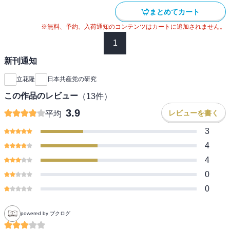
まとめてカート
※無料、予約、入荷通知のコンテンツはカートに追加されません。
1
新刊通知
立花隆
日本共産党の研究
この作品のレビュー
（
13
件）
3.9
レビューを書く
平均
3
4
4
0
0
powered by ブクログ