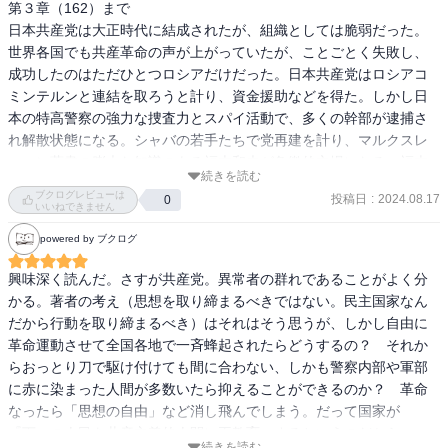
第３章（162）まで

日本共産党は大正時代に結成されたが、組織としては脆弱だった。
世界各国でも共産革命の声が上がっていたが、ことごとく失敗し、
成功したのはただひとつロシアだけだった。日本共産党はロシアコ
ミンテルンと連結を取ろうと計り、資金援助などを得た。しかし日
本の特高警察の強力な捜査力とスパイ活動で、多くの幹部が逮捕さ
れ解散状態になる。シャバの若手たちで党再建を計り、マルクスレ
ーニン著書の膨大な知識のある福本和夫が象徴的立場になる。福本
続きを読む
による党の方針は「まずはエリートで固めた党幹部たちがひたすら
ブクログレビューは
投稿日
:
2024.08.17
0
理論の探求をした後、革命を労働者に指導する」であり、これを福
いいねできません
本イズムと言った。この福本イズムで党を再建し、ロシアコミンテ
powered by ブクログ
ルンの承認を目指した。

一方、ロシアでは幹部の権力闘争でスターリンが力を持ち始めてい
興味深く読んだ。さすが共産党。異常者の群れであることがよく分
た。粛清が行われ、民主集中制（党指導部の上意下達の徹底）にな
かる。著者の考え（思想を取り締まるべきではない。民主国家なん
る。また、他国の革命が上手くいかず、一国革命的になり、日本共
だから行動を取り締まるべき）はそれはそう思うが、しかし自由に
産党への関心も無くなる。

革命運動させて全国各地で一斉蜂起されたらどうするの？　それか
コミンテルンからの承認のためロシアを訪れた日本共産党幹部たち
らおっとり刀で駆け付けても間に合わない、しかも警察内部や軍部
は、福本イズムを否定され資金援助も止められる。これによって党
に赤に染まった人間が多数いたら抑えることができるのか？　革命
の再結成は戦後まで出来なかった。

なったら「思想の自由」など消し飛んでしまう。だって国家が
その後も特高警察による大検挙（3.15 6.16）で主要な幹部が逮捕さ
『下々の人民を共産主義的人間に再教育』するというのだから。
れ、田中清玄が首魁のなる。しかし弱小組織で民衆の支持もなかっ
続きを読む