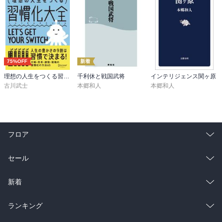
75%OFF
新着
理想の人生をつくる習慣化大全
千利休と戦国武将
インテリジェンス関ヶ原
古川武士
本郷和人
本郷和人
フロア
総合
コミック
セール
ラノベ
小説
総合
コミック
新着
雑誌・グラビア
ビジネス・実用
ラノベ
小説
総合
コミック
ランキング