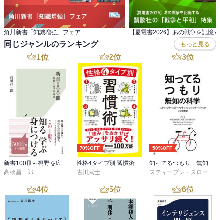
角川新書「知識増強」フェア
同じジャンルのランキング
もっと見る
1
位
2
位
3
位
70%OFF
50%OFF
新書100冊～視野を広げる読書～
性格4タイプ別 習慣術
知ってるつもり 無知の科学
高橋昌一郎
古川武士
スティーブン・スローマン
4
位
5
位
6
位