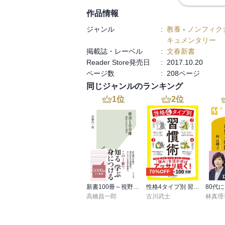
作品情報
ジャンル
:
教養
-
ノンフィク
キュメンタリー
掲載誌・レーベル
:
文春新書
Reader Store発売日
:
2017.10.20
ページ数
:
208ページ
同じジャンルのランキング
1
位
2
位
70%OFF
新書100冊～視野を広げる読書～
性格4タイプ別 習慣術
高橋昌一郎
古川武士
林真理