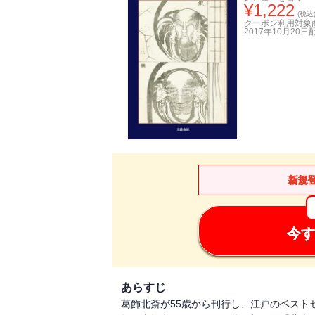
¥
1,222
(税込
クーポン利用対象
2017年10月20日
新規
今す
あらすじ
葛飾北斎が55歳から刊行し、江戸のベスト