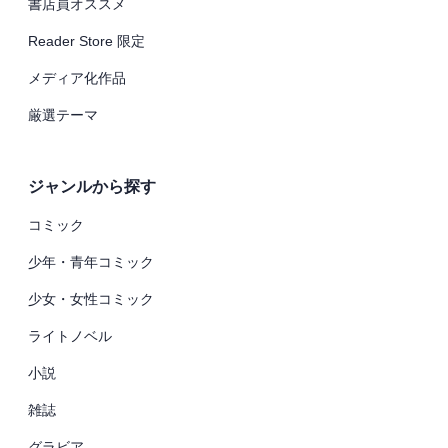
書店員オススメ
Reader Store 限定
メディア化作品
厳選テーマ
ジャンルから探す
コミック
少年・青年コミック
少女・女性コミック
ライトノベル
小説
雑誌
グラビア