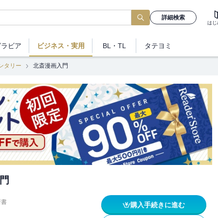
詳細検索
はじ
グラビア
ビジネス
・実用
BL・TL
タテヨミ
ンタリー
北斎漫画入門
門
新書
購入手続きに進む