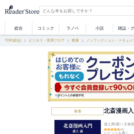
総合
コミック
ラノベ
小説
雑誌・
TOP(総合)
ビジネス・実用フロア
教養
ノンフィクション・ドキュメ
北斎漫画入
教養
浦上満(著)
/
文春
(
3
)
レビューを書く