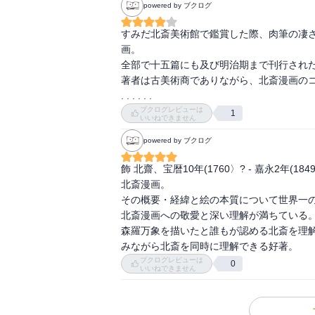
powered by ブクログ
すみだ北斎美術館で鑑賞した際、肉筆の凄
画。

全部で十五篇にも及び明治期まで刊行された
著者は古美術商でありながら、北斎漫画のコ
. . . . . . 
ブクログレビューは
1
いいねできません
powered by ブクログ
飾 北齋、宝暦10年(1760〉? - 嘉永2年(
北斎漫画。

その概要・経緯と絵の本質について世界一の
北斎漫画への敬愛と深い理解が満ちている。
森羅万象を描いたと誰もが認める北斎を理
みながら北斎を同時に理解できる好著。
ブクログレビューは
0
いいねできません