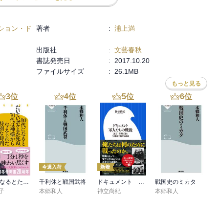
ション・ド
著者
:
浦上満
出版社
:
文藝春秋
書誌発売日
:
2017.10.20
ファイルサイズ
:
26.1MB
もっと見る
3
位
4
位
5
位
6
位
今週入荷
新着
80代になるとたいていボケるか死ぬ。70代は神様から与えられた特別な時間
千利休と戦国武将
ドキュメント 軍人たちの戦後 ～証言・資料で辿る生還者の数奇な運命～（小学館新書）
戦国史のミカタ
子
本郷和人
神立尚紀
本郷和人