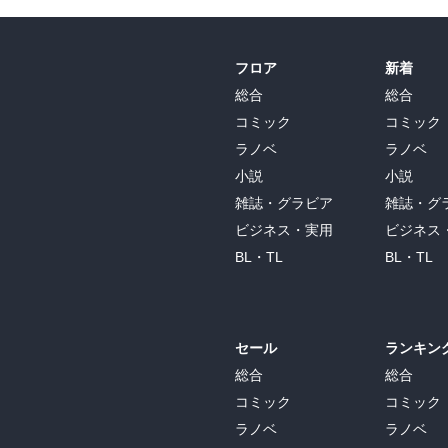
フロア
新着
総合
総合
コミック
コミック
ラノベ
ラノベ
小説
小説
雑誌・グラビア
雑誌・グ
ビジネス・実用
ビジネス
BL・TL
BL・TL
セール
ランキン
総合
総合
コミック
コミック
ラノベ
ラノベ