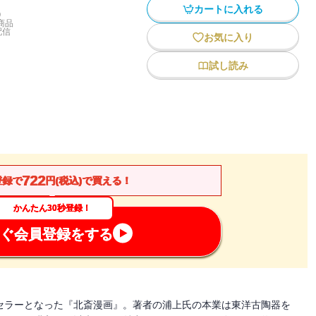
カートに入れる
)
商品
配信
お気に入り
試し読み
722
登録で
円(税込)で買える！
かんたん30秒登録！
ぐ会員登録をする
セラーとなった『北斎漫画』。著者の浦上氏の本業は東洋古陶器を