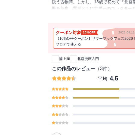
扱う古物商。しかし、18歳で初めて『北斎
冊を蒐集、質量ともに世界一のコレクター
斎の何がジャポニスム画家を魅了したのか
はどれほど違うのか、など思わず引き込ま
クーポン対象
10%OFF
2026.08.
【10%OFFクーポン】サマーブックフェス2026
フロアで使える
新刊通知
浦上満
北斎漫画入門
この作品のレビュー
（
3
件）
4.5
平均