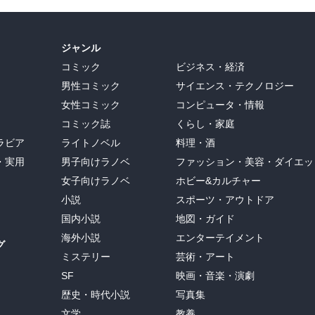
ジャンル
コミック
ビジネス・経済
男性コミック
サイエンス・テクノロジー
女性コミック
コンピュータ・情報
コミック誌
くらし・家庭
ラビア
ライトノベル
料理・酒
・実用
男子向けラノベ
ファッション・美容・ダイエッ
女子向けラノベ
ホビー&カルチャー
小説
スポーツ・アウトドア
国内小説
地図・ガイド
海外小説
エンターテイメント
グ
ミステリー
芸術・アート
SF
映画・音楽・演劇
歴史・時代小説
写真集
文学
教養