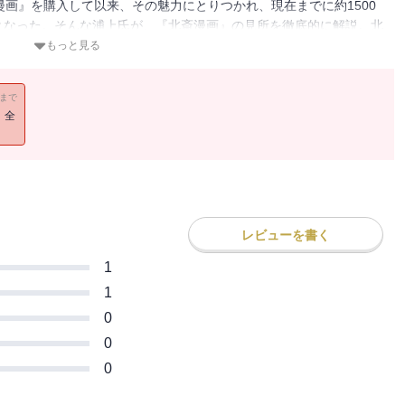
漫画』を購入して以来、その魅力にとりつかれ、現在までに約1500
となった。そんな浦上氏が、『北斎漫画』の見所を徹底的に解説。北
、幕末に活躍したシーボルトも北斎コレクターだった？ 初摺と後摺
もっと見る
れてしまうディープな世界に誘う一冊！
11まで
！全
レビューを書く
1
1
0
0
0