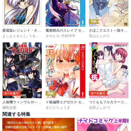
予約
愛蔵版レジェンド・オブ・レムネア
魔都精兵のスレイブ セミカラー版
さほこクエスト～陰キャ女子、紳士向け同人RPG世界で勇者になる～
よしもときんじ
,
うるし原智志
タカヒロ
,
竹村洋平
高山としのり
セールあり
完結
セールあり
人狼機ウィンヴルガ―叛逆篇―
ド級編隊エグゼロス セミカラー版
つぐももフルカラーコミック つぐもも桃
綱島志朗
きただりょうま
浜田よしかづ
関連する特集