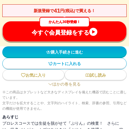
41
新規登録で
円(税込)で買える！
かんたん30秒登録！
今すぐ会員登録をする
購入手続きに進む
カートに入れる
お気に入り
試し読み
ほかの巻を見る
※この商品はタブレットなど大きなディスプレイを備えた機器で読むことに適し
ています。
文字だけを拡大することや、文字列のハイライト、検索、辞書の参照、引用など
の機能が使用できません。
あらすじ
プロレスコースでは生徒を脱がせて『ぷりん』の検査！ さらに