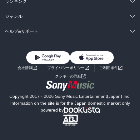
ラノベ
小説
総合
コミック
ランキング
BL・TL
雑誌・グラビア
ビジネス・実用
ラノベ
小説
総合
コミック
ジャンル
BL・TL
雑誌・グラビア
ビジネス・実用
ラノベ
小説
コミック
男性コミック
ヘルプ&サポート
BL・TL
雑誌・グラビア
ビジネス・実用
女性コミック
コミック誌
初めての方へ
ヘルプ
BL・TL
ライトノベル
男子向けラノベ
よくあるご質問
お問い合わせ
会社情報
プライバシーポリシー
ご利用条件
女子向けラノベ
小説
利用規約
クッキーの詳細
国内小説
海外小説
Copyright 2017 - 2026 Sony Music Entertainment(Japan) Inc.
ミステリー
SF
Information on the site is for the Japan domestic market only
powered by
歴史・時代小説
文学
雑誌
グラビア写真集