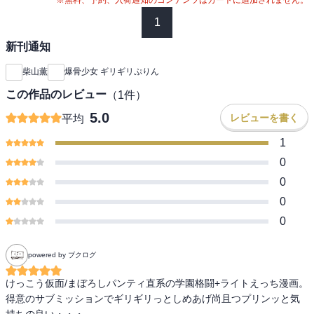
1
新刊通知
柴山薫
爆骨少女 ギリギリぷりん
この作品のレビュー
（
1
件）
5.0
レビューを書く
平均
1
0
0
0
0
powered by ブクログ
けっこう仮面/まぼろしパンティ直系の学園格闘+ライトえっち漫画。
得意のサブミッションでギリギリっとしめあげ尚且つプリンッと気
持ちの良い・・・。