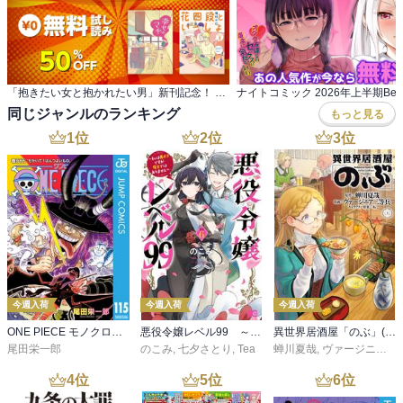
「抱きたい女と抱かれたい男」新刊記念！ 話題の恋愛＆日常コメディマンガ特集！無料+割引
ナイトコミック 2026年上半期Bes
同じジャンルのランキング
もっと見る
1
位
2
位
3
位
今週入荷
今週入荷
今週入荷
ONE PIECE モノクロ版 115
悪役令嬢レベル99 ～私は裏ボスですが魔王ではありません～ その６
異世界居酒屋「のぶ」(22)
尾田栄一郎
のこみ
,
七夕さとり
,
Tea
蝉川夏哉
,
ヴァージニア二等兵
4
位
5
位
6
位