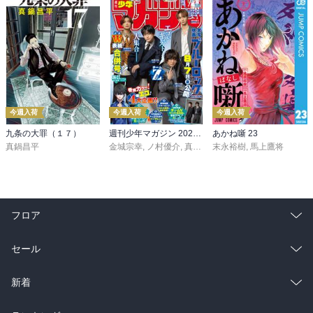
今週入荷
今週入荷
今週入荷
九条の大罪（１７）
週刊少年マガジン 2026年36・37号[2026年8月5日発売]
あかね噺 23
真鍋昌平
金城宗幸
,
ノ村優介
,
真島ヒロ
末永裕樹
,
宮島礼吏
,
馬上鷹将
,
新川直司
,
久
フロア
総合
コミック
セール
ラノベ
小説
総合
コミック
新着
雑誌・グラビア
ビジネス・実用