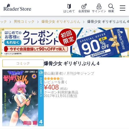
はじめて
会員登録
サインイン
検索
ック
男性コミック
爆骨少女 ギリギリぷりん
爆骨少女 ギリギリぷりん 4
爆骨少女 ギリギリぷりん 4
コミック
柴山薫(著者)
/
月刊少年ジャンプ
(
1
)
レビューを書く
¥
408
(税込)
クーポン利用対象商品
2017年11月01日
配信