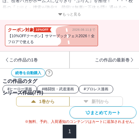
は、役者バカがホームズになりきり『ぷりん』を推理！ ・・・校
長の『ぷりん』捜索が激化!! 萌留は無事に正体を隠し通せるの
か？ 裸のドキドキ進級テストもお楽しみに！
もっと見る
クーポン対象
10%OFF
2026.08.11まで
【10%OFFクーポン】サマーブックフェス2026！全
フロアで使える
この作品の1巻
この作品の最新巻
続巻を自動購入
この作品のタグ
#
ヒーロー漫画
#
格闘技・武道漫画
#
プロレス漫画
シリーズ作品(
7
件)
1巻から
新刊から
まとめてカート
※無料、予約、入荷通知のコンテンツはカートに追加されません。
1